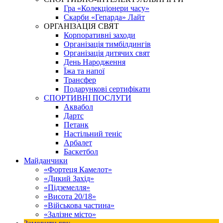
Гра «Колекціонери часу»
Скарби «Гепарда» Лайт
ОРГАНІЗАЦІЯ СВЯТ
Корпоративні заходи
Організація тимбілдингів
Організація дитячих свят
День Народження
Їжа та напої
Трансфер
Подарункові сертифікати
СПОРТИВНІ ПОСЛУГИ
Аквабол
Дартс
Петанк
Настільний теніс
Арбалет
Баскетбол
Майданчики
«Фортеця Камелот»
«Дикий Захід»
«Підземелля»
«Висота 20/18»
«Військова частина»
«Залізне місто»