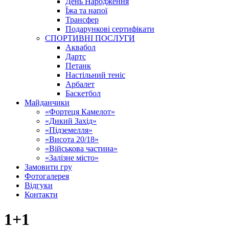
День Народження
Їжа та напої
Трансфер
Подарункові сертифікати
СПОРТИВНІ ПОСЛУГИ
Аквабол
Дартс
Петанк
Настільний теніс
Арбалет
Баскетбол
Майданчики
«Фортеця Камелот»
«Дикий Захід»
«Підземелля»
«Висота 20/18»
«Військова частина»
«Залізне місто»
Замовити гру
Фотогалерея
Відгуки
Контакти
1+1