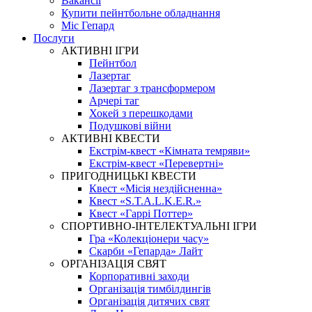
Вакансії
Купити пейнтбольне обладнання
Міс Гепард
Послуги
АКТИВНІ ІГРИ
Пейнтбол
Лазертаг
Лазертаг з трансформером
Арчері таг
Хокей з перешкодами
Подушкові війни
АКТИВНІ КВЕСТИ
Екстрім-квест «Кімната темряви»
Екстрім-квест «Перевертні»
ПРИГОДНИЦЬКІ КВЕСТИ
Квест «Місія нездійсненна»
Квест «S.T.A.L.K.E.R.»
Квест «Гаррі Поттер»
СПОРТИВНО-ІНТЕЛЕКТУАЛЬНІ ІГРИ
Гра «Колекціонери часу»
Скарби «Гепарда» Лайт
ОРГАНІЗАЦІЯ СВЯТ
Корпоративні заходи
Організація тимбілдингів
Організація дитячих свят