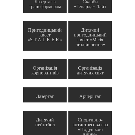
Лазертаг з
Скарби
трансформером
«Гепарда» Лайт
Пригодницький
Дитячий
квест
пригодницький
«S.T.A.L.K.E.R.»
квест «Місія
нездійсненна»
Організація
Організація
корпоративів
дитячих свят
Лазертаг
Арчері таг
Дитячий
Спортивно-
пейнтбол
антистресова гра
«Подушкові
війни»