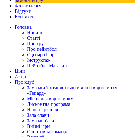
Замовити гру
Фотогалерея
Відгуки
Контакти
Головна
Новини
Статті
Про гру
Про пейнтбол
Сценарії ігор
Інструктаж
Пейнтбол Магазин
Ціни
Акції
Про клуб
Заміський комплекс активного відпочинку
«Гепард»
Місця для відпочинку
Дисконтна програма
Наші партнери
Зала слави
Заміські бази
Виїзні ігри
Спортивна команда