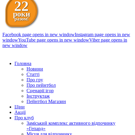
22
роки
разом!
Facebook page opens in new window
Instagram page opens in new
window
YouTube page opens in new window
Viber page opens in
new window
098 111-99-11
Головна
Новини
Статті
Про гру
Про пейнтбол
Сценарії ігор
Інструктаж
Пейнтбол Магазин
Ціни
Акції
Про клуб
Заміський комплекс активного відпочинку
«Гепард»
Місця для відпочинку