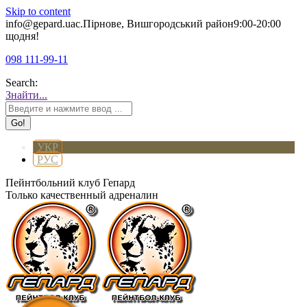
Skip to content
info@gepard.ua
с.Пірнове, Вишгородський район
9:00-20:00
щодня!
098 111-99-11
Search:
Знайти...
УКР
РУС
Пейнтбольний клуб Гепард
Только качественный адреналин