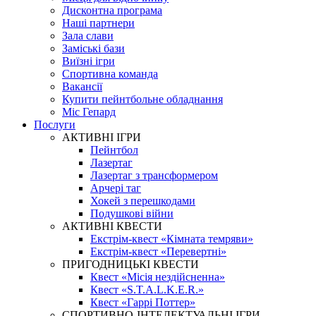
Дисконтна програма
Наші партнери
Зала слави
Заміські бази
Виїзні ігри
Спортивна команда
Вакансії
Купити пейнтбольне обладнання
Міс Гепард
Послуги
АКТИВНІ ІГРИ
Пейнтбол
Лазертаг
Лазертаг з трансформером
Арчері таг
Хокей з перешкодами
Подушкові війни
АКТИВНІ КВЕСТИ
Екстрім-квест «Кімната темряви»
Екстрім-квест «Перевертні»
ПРИГОДНИЦЬКІ КВЕСТИ
Квест «Місія нездійсненна»
Квест «S.T.A.L.K.E.R.»
Квест «Гаррі Поттер»
СПОРТИВНО-ІНТЕЛЕКТУАЛЬНІ ІГРИ