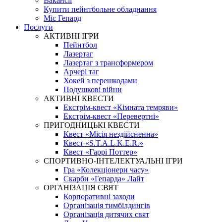
Вакансії
Купити пейнтбольне обладнання
Міс Гепард
Послуги
АКТИВНІ ІГРИ
Пейнтбол
Лазертаг
Лазертаг з трансформером
Арчері таг
Хокей з перешкодами
Подушкові війни
АКТИВНІ КВЕСТИ
Екстрім-квест «Кімната темряви»
Екстрім-квест «Перевертні»
ПРИГОДНИЦЬКІ КВЕСТИ
Квест «Місія нездійсненна»
Квест «S.T.A.L.K.E.R.»
Квест «Гаррі Поттер»
СПОРТИВНО-ІНТЕЛЕКТУАЛЬНІ ІГРИ
Гра «Колекціонери часу»
Скарби «Гепарда» Лайт
ОРГАНІЗАЦІЯ СВЯТ
Корпоративні заходи
Організація тимбілдингів
Організація дитячих свят