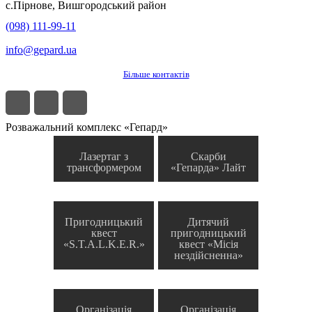
с.
Пірнове
,
Вишгородський район
(098) 111-99-11
info@gepard.ua
Більше контактів
Розважальний комплекс «Гепард»
Лазертаг з
Скарби
трансформером
«Гепарда» Лайт
Пригодницький
Дитячий
квест
пригодницький
«S.T.A.L.K.E.R.»
квест «Місія
нездійсненна»
Організація
Організація