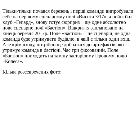
Тільки-тільки почався березень і перші команди випробували
себе на першому сценарному полі «Висота 3/17», а пейнтбол
клуб «Гепард», знову готує сюрприз – ще одне абсолютно
нове сценарне полі «Бастіон». Відкриття заплановано на
кінець березня 2017р. Поле «Бастіон» – це сценарій, де одна
команда буде утримувати будівлю, в якій є тільки один вхід.
Але крім входу, потрібно ще добратися до артефактів, які
утримує команда в бастіоні. Час гри фіксований. Поле
«Бастіон» приходить на заміну застарілому ігровому полю
«Колеса».
Кілька розсекречених фото: