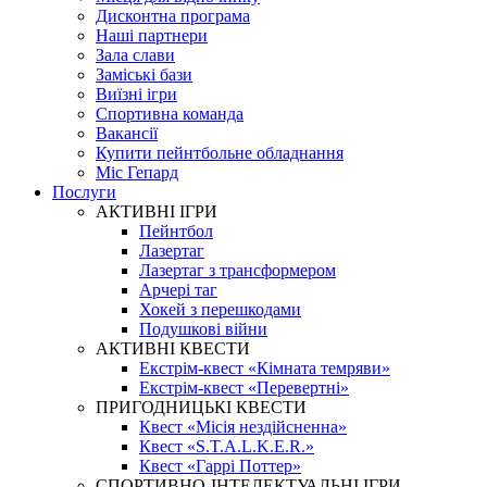
Дисконтна програма
Наші партнери
Зала слави
Заміські бази
Виїзні ігри
Спортивна команда
Вакансії
Купити пейнтбольне обладнання
Міс Гепард
Послуги
АКТИВНІ ІГРИ
Пейнтбол
Лазертаг
Лазертаг з трансформером
Арчері таг
Хокей з перешкодами
Подушкові війни
АКТИВНІ КВЕСТИ
Екстрім-квест «Кімната темряви»
Екстрім-квест «Перевертні»
ПРИГОДНИЦЬКІ КВЕСТИ
Квест «Місія нездійсненна»
Квест «S.T.A.L.K.E.R.»
Квест «Гаррі Поттер»
СПОРТИВНО-ІНТЕЛЕКТУАЛЬНІ ІГРИ