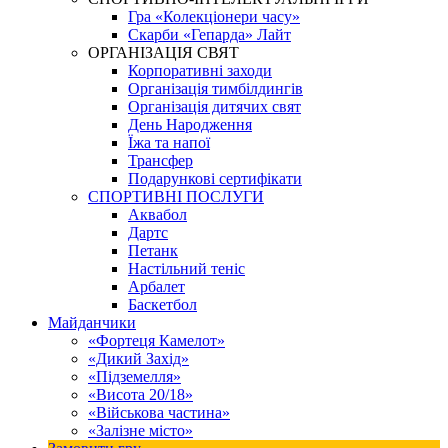
Гра «Колекціонери часу»
Скарби «Гепарда» Лайт
ОРГАНІЗАЦІЯ СВЯТ
Корпоративні заходи
Організація тимбілдингів
Організація дитячих свят
День Народження
Їжа та напої
Трансфер
Подарункові сертифікати
СПОРТИВНІ ПОСЛУГИ
Аквабол
Дартс
Петанк
Настільний теніс
Арбалет
Баскетбол
Майданчики
«Фортеця Камелот»
«Дикий Захід»
«Підземелля»
«Висота 20/18»
«Військова частина»
«Залізне місто»