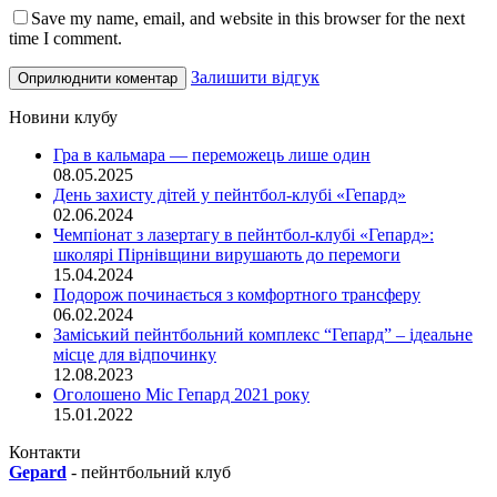
Save my name, email, and website in this browser for the next
time I comment.
Залишити відгук
Новини клубу
Гра в кальмара — переможець лише один
08.05.2025
День захисту дітей у пейнтбол-клубі «Гепард»
02.06.2024
Чемпіонат з лазертагу в пейнтбол-клубі «Гепард»:
школярі Пірнівщини вирушають до перемоги
15.04.2024
Подорож починається з комфортного трансферу
06.02.2024
Заміський пейнтбольний комплекс “Гепард” – ідеальне
місце для відпочинку
12.08.2023
Оголошено Міс Гепард 2021 року
15.01.2022
Контакти
Gepard
-
пейнтбольний клуб