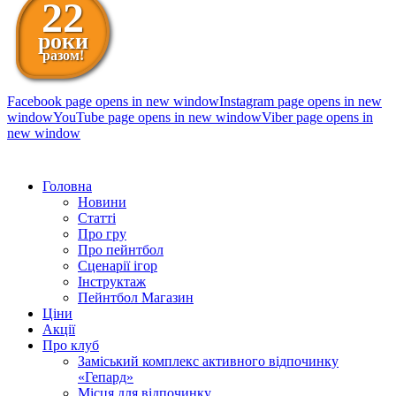
22
роки
разом!
Facebook page opens in new window
Instagram page opens in new
window
YouTube page opens in new window
Viber page opens in
new window
098 111-99-11
Головна
Новини
Статті
Про гру
Про пейнтбол
Сценарії ігор
Інструктаж
Пейнтбол Магазин
Ціни
Акції
Про клуб
Заміський комплекс активного відпочинку
«Гепард»
Місця для відпочинку