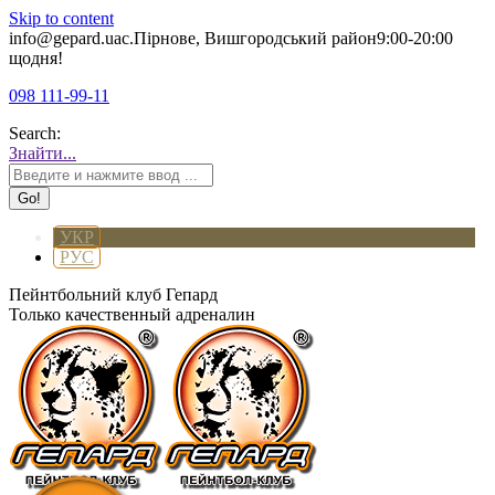
Skip to content
info@gepard.ua
с.Пірнове, Вишгородський район
9:00-20:00
щодня!
098 111-99-11
Search:
Знайти...
УКР
РУС
Пейнтбольний клуб Гепард
Только качественный адреналин