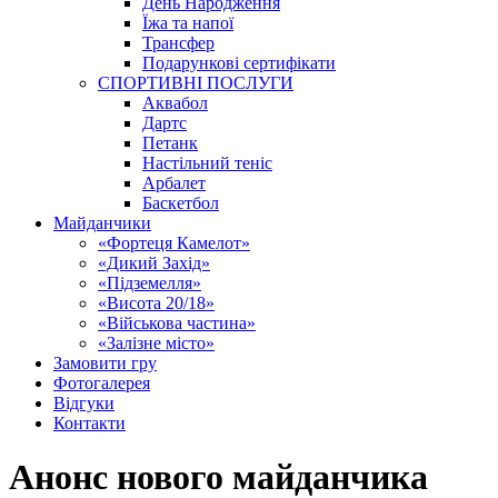
День Народження
Їжа та напої
Трансфер
Подарункові сертифікати
СПОРТИВНІ ПОСЛУГИ
Аквабол
Дартс
Петанк
Настільний теніс
Арбалет
Баскетбол
Майданчики
«Фортеця Камелот»
«Дикий Захід»
«Підземелля»
«Висота 20/18»
«Військова частина»
«Залізне місто»
Замовити гру
Фотогалерея
Відгуки
Контакти
Анонс нового майданчика