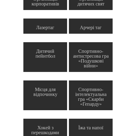
корпоративів
дитячих свят
Лазертаг
Арчері таг
Дитячий
Спортивно-
пейнтбол
антистресова гра
«Подушкові
війни»
Місця для
Спортивно-
відпочинку
інтелектуальна
гра «Скарби
«Гепарду»
Хокей з
Їжа та напої
перешкодами