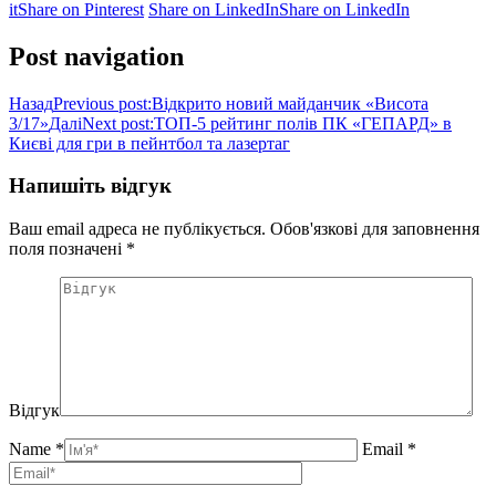
it
Share on Pinterest
Share on LinkedIn
Share on LinkedIn
Post navigation
Назад
Previous post:
Відкрито новий майданчик «Висота
3/17»
Далі
Next post:
ТОП-5 рейтинг полів ПК «ГЕПАРД» в
Києві для гри в пейнтбол та лазертаг
Напишіть відгук
Ваш email адреса не публікується. Обов'язкові для заповнення
поля позначені
*
Відгук
Name *
Email *