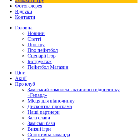
Замовити гру
Фотогалерея
Відгуки
Контакти
Головна
Новини
Статті
Про гру
Про пейнтбол
Сценарії ігор
Інструктаж
Пейнтбол Магазин
Ціни
Акції
Про клуб
Заміський комплекс активного відпочинку
«Гепард»
Місця для відпочинку
Дисконтна програма
Наші партнери
Зала слави
Заміські бази
Виїзні ігри
Спортивна команда