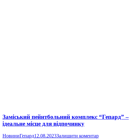
Заміський пейнтбольний комплекс “Гепард” –
ідеальне місце для відпочинку
Новини
Гепард
12.08.2023
Залишити коментар