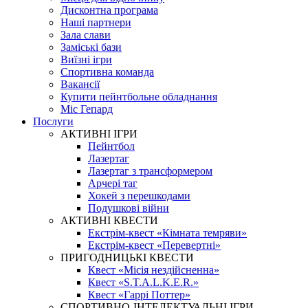
Дисконтна програма
Наші партнери
Зала слави
Заміські бази
Виїзні ігри
Спортивна команда
Вакансії
Купити пейнтбольне обладнання
Міс Гепард
Послуги
АКТИВНІ ІГРИ
Пейнтбол
Лазертаг
Лазертаг з трансформером
Арчері таг
Хокей з перешкодами
Подушкові війни
АКТИВНІ КВЕСТИ
Екстрім-квест «Кімната темряви»
Екстрім-квест «Перевертні»
ПРИГОДНИЦЬКІ КВЕСТИ
Квест «Місія нездійсненна»
Квест «S.T.A.L.K.E.R.»
Квест «Гаррі Поттер»
СПОРТИВНО-ІНТЕЛЕКТУАЛЬНІ ІГРИ