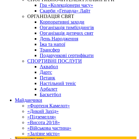
Гра «Колекціонери часу»
Скарби «Гепарда» Лайт
ОРГАНІЗАЦІЯ СВЯТ
Корпоративні заходи
Організація тимбілдингів
Організація дитячих свят
День Народження
Їжа та напої
Трансфер
Подарункові сертифікати
СПОРТИВНІ ПОСЛУГИ
Аквабол
Дартс
Петанк
Настільний теніс
Арбалет
Баскетбол
Майданчики
«Фортеця Камелот»
«Дикий Захід»
«Підземелля»
«Висота 20/18»
«Військова частина»
«Залізне місто»