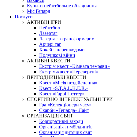
Вакансії
Купити пейнтбольне обладнання
Міс Гепард
Послуги
АКТИВНІ ІГРИ
Пейнтбол
Лазертаг
Лазертаг з трансформером
Арчері таг
Хокей з перешкодами
Подушкові війни
АКТИВНІ КВЕСТИ
Екстрім-квест «Кімната темряви»
Екстрім-квест «Перевертні»
ПРИГОДНИЦЬКІ КВЕСТИ
Квест «Місія нездійсненна»
Квест «S.T.A.L.K.E.R.»
Квест «Гаррі Поттер»
СПОРТИВНО-ІНТЕЛЕКТУАЛЬНІ ІГРИ
Гра «Колекціонери часу»
Скарби «Гепарда» Лайт
ОРГАНІЗАЦІЯ СВЯТ
Корпоративні заходи
Організація тимбілдингів
Організація дитячих свят