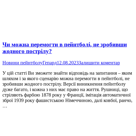
Чи можна перемогти в пейнтболі, не зробивши
жодного пострілу?
Новини пейнтболу
Гепард
12.08.2023
Залишити коментар
У цій статті Ви зможете знайти відповідь на запитання – яким
шляхом і за якого сценарію можна перемогти в пейнтболі, не
зробивши жодного пострілу. Версії виникнення пейнтболу
дуже багато, і кожна з них має право на життя. Рушниці, що
стріляють фарбою 1878 року у Франції, імітація автоматичної
зброї 1939 року фашистською Німеччиною, далі ковбої, ранчо,
…