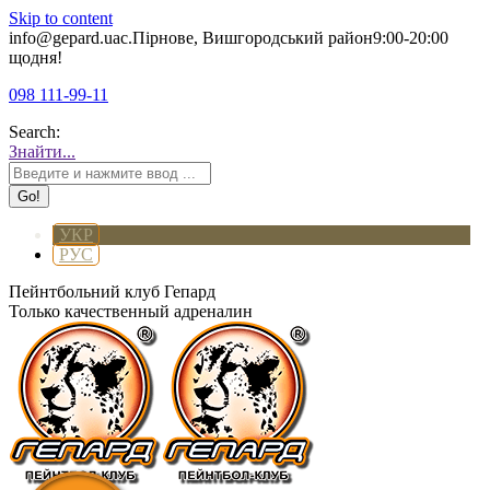
Skip to content
info@gepard.ua
с.Пірнове, Вишгородський район
9:00-20:00
щодня!
098 111-99-11
Search:
Знайти...
УКР
РУС
Пейнтбольний клуб Гепард
Только качественный адреналин