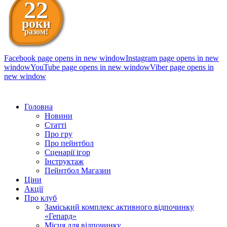
22
роки
разом!
Facebook page opens in new window
Instagram page opens in new
window
YouTube page opens in new window
Viber page opens in
new window
098 111-99-11
Головна
Новини
Статті
Про гру
Про пейнтбол
Сценарії ігор
Інструктаж
Пейнтбол Магазин
Ціни
Акції
Про клуб
Заміський комплекс активного відпочинку
«Гепард»
Місця для відпочинку