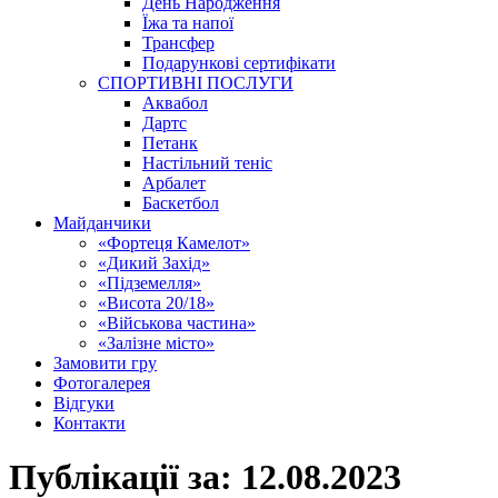
День Народження
Їжа та напої
Трансфер
Подарункові сертифікати
СПОРТИВНІ ПОСЛУГИ
Аквабол
Дартс
Петанк
Настільний теніс
Арбалет
Баскетбол
Майданчики
«Фортеця Камелот»
«Дикий Захід»
«Підземелля»
«Висота 20/18»
«Військова частина»
«Залізне місто»
Замовити гру
Фотогалерея
Відгуки
Контакти
Публікації за:
12.08.2023