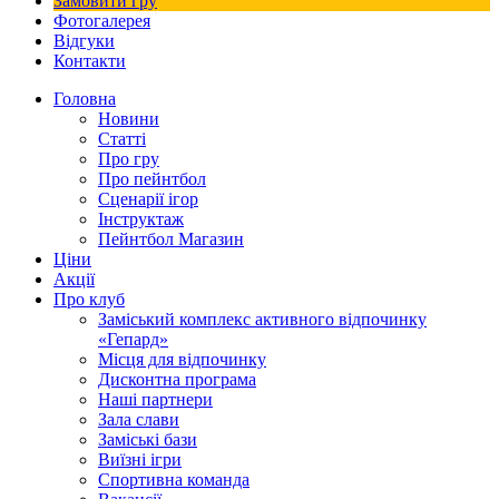
Замовити гру
Фотогалерея
Відгуки
Контакти
Головна
Новини
Статті
Про гру
Про пейнтбол
Сценарії ігор
Інструктаж
Пейнтбол Магазин
Ціни
Акції
Про клуб
Заміський комплекс активного відпочинку
«Гепард»
Місця для відпочинку
Дисконтна програма
Наші партнери
Зала слави
Заміські бази
Виїзні ігри
Спортивна команда