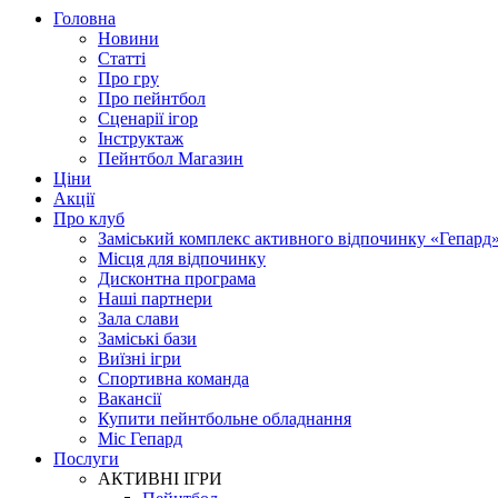
Головна
Новини
Статті
Про гру
Про пейнтбол
Сценарії ігор
Інструктаж
Пейнтбол Магазин
Ціни
Акції
Про клуб
Заміський комплекс активного відпочинку «Гепард
Місця для відпочинку
Дисконтна програма
Наші партнери
Зала слави
Заміські бази
Виїзні ігри
Спортивна команда
Вакансії
Купити пейнтбольне обладнання
Міс Гепард
Послуги
АКТИВНІ ІГРИ