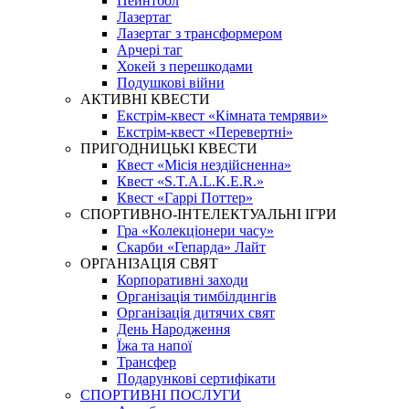
Пейнтбол
Лазертаг
Лазертаг з трансформером
Арчері таг
Хокей з перешкодами
Подушкові війни
АКТИВНІ КВЕСТИ
Екстрім-квест «Кімната темряви»
Екстрім-квест «Перевертні»
ПРИГОДНИЦЬКІ КВЕСТИ
Квест «Місія нездійсненна»
Квест «S.T.A.L.K.E.R.»
Квест «Гаррі Поттер»
СПОРТИВНО-ІНТЕЛЕКТУАЛЬНІ ІГРИ
Гра «Колекціонери часу»
Скарби «Гепарда» Лайт
ОРГАНІЗАЦІЯ СВЯТ
Корпоративні заходи
Організація тимбілдингів
Організація дитячих свят
День Народження
Їжа та напої
Трансфер
Подарункові сертифікати
СПОРТИВНІ ПОСЛУГИ