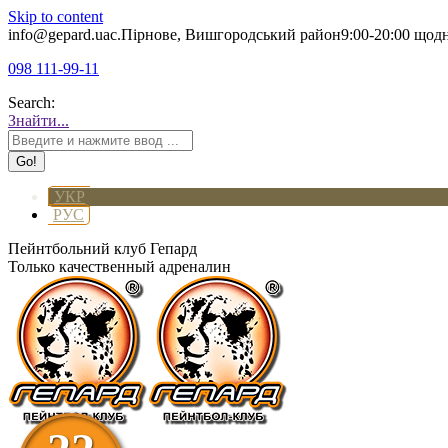
Skip to content
info@gepard.ua
с.Пірнове, Вишгородський район
9:00-20:00 щод
098 111-99-11
Search:
Знайти...
УКР
РУС
Пейнтбольний клуб Гепард
Только качественный адреналин