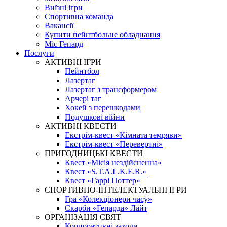
Виїзні ігри
Спортивна команда
Вакансії
Купити пейнтбольне обладнання
Міс Гепард
Послуги
АКТИВНІ ІГРИ
Пейнтбол
Лазертаг
Лазертаг з трансформером
Арчері таг
Хокей з перешкодами
Подушкові війни
АКТИВНІ КВЕСТИ
Екстрім-квест «Кімната темряви»
Екстрім-квест «Перевертні»
ПРИГОДНИЦЬКІ КВЕСТИ
Квест «Місія нездійсненна»
Квест «S.T.A.L.K.E.R.»
Квест «Гаррі Поттер»
СПОРТИВНО-ІНТЕЛЕКТУАЛЬНІ ІГРИ
Гра «Колекціонери часу»
Скарби «Гепарда» Лайт
ОРГАНІЗАЦІЯ СВЯТ
Корпоративні заходи