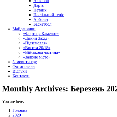
Аквабол
Дартс
Петанк
Настільний теніс
Арбалет
Баскетбол
Майданчики
«Фортеця Камелот»
«Дикий Захід»
«Підземелля»
«Висота 20/18»
«Військова частина»
«Залізне місто»
Замовити гру
Фотогалерея
Відгуки
Контакти
Monthly Archives:
Березень 20
You are here:
Головна
2020