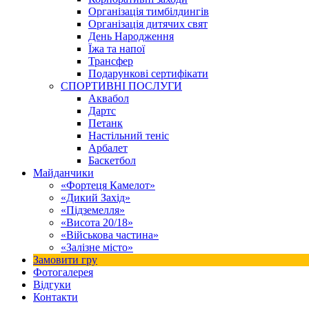
Організація тимбілдингів
Організація дитячих свят
День Народження
Їжа та напої
Трансфер
Подарункові сертифікати
СПОРТИВНІ ПОСЛУГИ
Аквабол
Дартс
Петанк
Настільний теніс
Арбалет
Баскетбол
Майданчики
«Фортеця Камелот»
«Дикий Захід»
«Підземелля»
«Висота 20/18»
«Військова частина»
«Залізне місто»
Замовити гру
Фотогалерея
Відгуки
Контакти