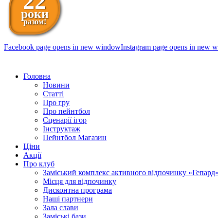
22
роки
разом!
Facebook page opens in new window
Instagram page opens in new 
098 111-99-11
Головна
Новини
Статті
Про гру
Про пейнтбол
Сценарії ігор
Інструктаж
Пейнтбол Магазин
Ціни
Акції
Про клуб
Заміський комплекс активного відпочинку «Гепард
Місця для відпочинку
Дисконтна програма
Наші партнери
Зала слави
Заміські бази