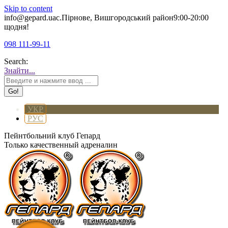
Skip to content
info@gepard.ua
с.Пірнове, Вишгородський район
9:00-20:00
щодня!
098 111-99-11
Search:
Знайти...
УКР
РУС
Пейнтбольний клуб Гепард
Только качественный адреналин