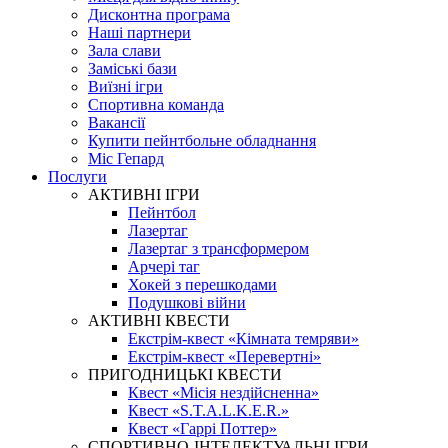
Дисконтна програма
Наші партнери
Зала слави
Заміські бази
Виїзні ігри
Спортивна команда
Вакансії
Купити пейнтбольне обладнання
Міс Гепард
Послуги
АКТИВНІ ІГРИ
Пейнтбол
Лазертаг
Лазертаг з трансформером
Арчері таг
Хокей з перешкодами
Подушкові війни
АКТИВНІ КВЕСТИ
Екстрім-квест «Кімната темряви»
Екстрім-квест «Перевертні»
ПРИГОДНИЦЬКІ КВЕСТИ
Квест «Місія нездійсненна»
Квест «S.T.A.L.K.E.R.»
Квест «Гаррі Поттер»
СПОРТИВНО-ІНТЕЛЕКТУАЛЬНІ ІГРИ