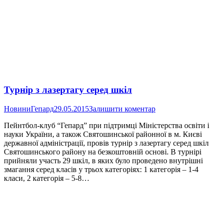
Турнір з лазертагу серед шкіл
Новини
Гепард
29.05.2015
Залишити коментар
Пейнтбол-клуб “Гепард” при підтримці Міністерства освіти і
науки України, а також Святошинської районної в м. Києві
державної адміністрації, провів турнір з лазертагу серед шкіл
Святошинського району на безкоштовній основі. В турнірі
прийняли участь 29 шкіл, в яких було проведено внутрішні
змагання серед класів у трьох категоріях: 1 категорія – 1-4
класи, 2 категорія – 5-8…