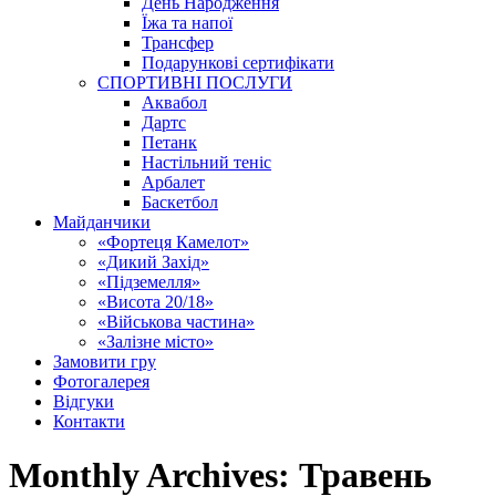
День Народження
Їжа та напої
Трансфер
Подарункові сертифікати
СПОРТИВНІ ПОСЛУГИ
Аквабол
Дартс
Петанк
Настільний теніс
Арбалет
Баскетбол
Майданчики
«Фортеця Камелот»
«Дикий Захід»
«Підземелля»
«Висота 20/18»
«Військова частина»
«Залізне місто»
Замовити гру
Фотогалерея
Відгуки
Контакти
Monthly Archives:
Травень