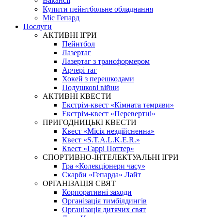
Вакансії
Купити пейнтбольне обладнання
Міс Гепард
Послуги
АКТИВНІ ІГРИ
Пейнтбол
Лазертаг
Лазертаг з трансформером
Арчері таг
Хокей з перешкодами
Подушкові війни
АКТИВНІ КВЕСТИ
Екстрім-квест «Кімната темряви»
Екстрім-квест «Перевертні»
ПРИГОДНИЦЬКІ КВЕСТИ
Квест «Місія нездійсненна»
Квест «S.T.A.L.K.E.R.»
Квест «Гаррі Поттер»
СПОРТИВНО-ІНТЕЛЕКТУАЛЬНІ ІГРИ
Гра «Колекціонери часу»
Скарби «Гепарда» Лайт
ОРГАНІЗАЦІЯ СВЯТ
Корпоративні заходи
Організація тимбілдингів
Організація дитячих свят