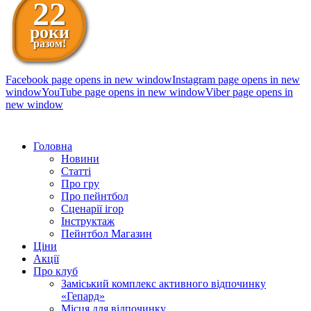
22
роки
разом!
Facebook page opens in new window
Instagram page opens in new
window
YouTube page opens in new window
Viber page opens in
new window
098 111-99-11
Головна
Новини
Статті
Про гру
Про пейнтбол
Сценарії ігор
Інструктаж
Пейнтбол Магазин
Ціни
Акції
Про клуб
Заміський комплекс активного відпочинку
«Гепард»
Місця для відпочинку