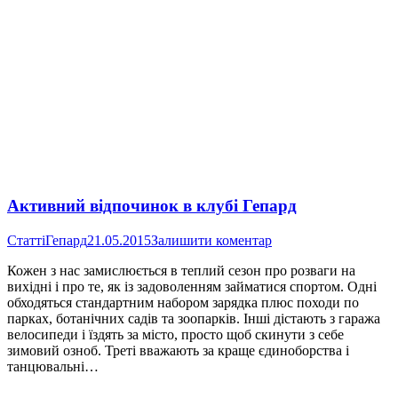
Активний відпочинок в клубі Гепард
Статті
Гепард
21.05.2015
Залишити коментар
Кожен з нас замислюється в теплий сезон про розваги на
вихідні і про те, як із задоволенням займатися спортом. Одні
обходяться стандартним набором зарядка плюс походи по
парках, ботанічних садів та зоопарків. Інші дістають з гаража
велосипеди і їздять за місто, просто щоб скинути з себе
зимовий озноб. Треті вважають за краще єдиноборства і
танцювальні…