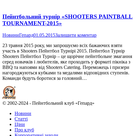
Пейнтбольний турнір «SHOOTERS PAINTBALL
TOURNAMENT-2015»
Новини
Гепард
01.05.2015
Залишити коментар
23 травня 2015 року, ми запрошуємо всіх бажаючих взяти
участь в Shooters Пейнтбол Турнірі 2015. Пейнтбол Турнір
Shooters Пейнтбол Турнір – це щорічне пейнтбольне змагання
серед новачків і любителів, яке проходить у форматі пікніка з
BBQ та напоями від Shooters Catering. Переможець і призери
нагороджуються кубками та медалями відповідних ступенів.
Команди будуть боротися за головний…
© 2002-2024 - Пейнтбольний клуб «Гепард»
Новини
Статті
Ціни
Про клуб
Корпоративні заходи