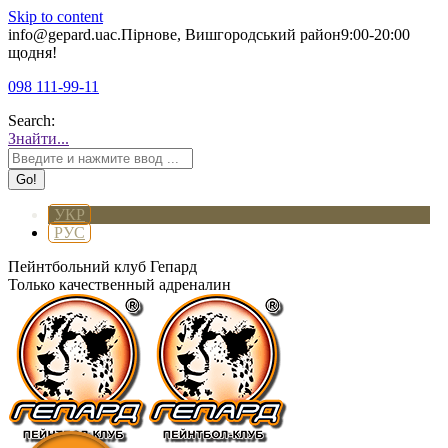
Skip to content
info@gepard.ua
с.Пірнове, Вишгородський район
9:00-20:00
щодня!
098 111-99-11
Search:
Знайти...
УКР
РУС
Пейнтбольний клуб Гепард
Только качественный адреналин