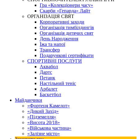
Гра «Колекціонери часу»
Скарби «Гепарда» Лайт
ОРГАНІЗАЦІЯ СВЯТ
Корпоративні заходи
Організація тимбілдингів
Організація дитячих свят
День Народження
Їжа та напої
Трансфер
Подарункові сертифікати
СПОРТИВНІ ПОСЛУГИ
Аквабол
Дартс
Петанк
Настільний теніс
Арбалет
Баскетбол
Майданчики
«Фортеця Камелот»
«Дикий Захід»
«Підземелля»
«Висота 20/18»
«Військова частина»
«Залізне місто»