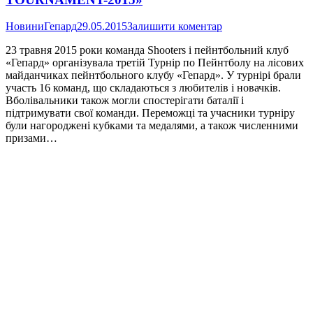
Новини
Гепард
29.05.2015
Залишити коментар
23 травня 2015 роки команда Shooters і пейнтбольний клуб
«Гепард» організувала третій Турнір по Пейнтболу на лісових
майданчиках пейнтбольного клубу «Гепард». У турнірі брали
участь 16 команд, що складаються з любителів і новачків.
Вболівальники також могли спостерігати баталії і
підтримувати свої команди. Переможці та учасники турніру
були нагороджені кубками та медалями, а також численними
призами…