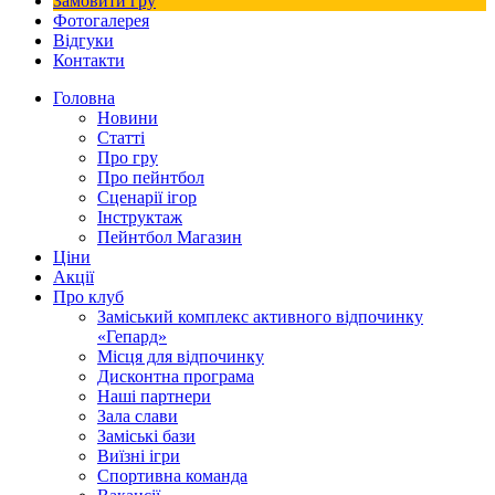
Замовити гру
Фотогалерея
Відгуки
Контакти
Головна
Новини
Статті
Про гру
Про пейнтбол
Сценарії ігор
Інструктаж
Пейнтбол Магазин
Ціни
Акції
Про клуб
Заміський комплекс активного відпочинку
«Гепард»
Місця для відпочинку
Дисконтна програма
Наші партнери
Зала слави
Заміські бази
Виїзні ігри
Спортивна команда