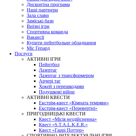
Дисконтна програма
Наші партнери
Зала слави
Заміські бази
Виїзні ігри
Спортивна команда
Вакансії
Купити пейнтбольне обладнання
Міс Гепард
Послуги
АКТИВНІ ІГРИ
Пейнтбол
Лазертаг
Лазертаг з трансформером
Арчері таг
Хокей з перешкодами
Подушкові війни
АКТИВНІ КВЕСТИ
Екстрім-квест «Кімната темряви»
Екстрім-квест «Перевертні»
ПРИГОДНИЦЬКІ КВЕСТИ
Квест «Місія нездійсненна»
Квест «S.T.A.L.K.E.R.»
Квест «Гаррі Поттер»
СПОРТИВНО-ІНТЕЛЕКТУАЛЬНІ ІГРИ