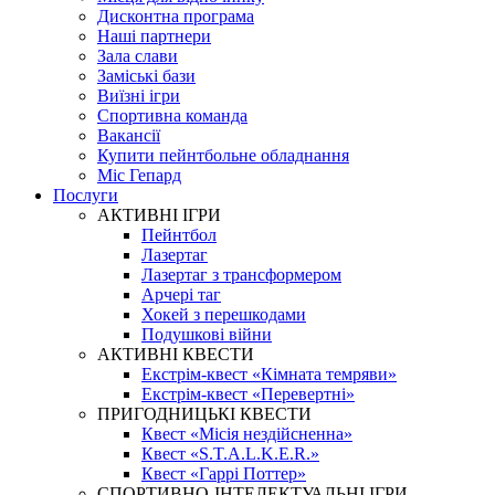
Дисконтна програма
Наші партнери
Зала слави
Заміські бази
Виїзні ігри
Спортивна команда
Вакансії
Купити пейнтбольне обладнання
Міс Гепард
Послуги
АКТИВНІ ІГРИ
Пейнтбол
Лазертаг
Лазертаг з трансформером
Арчері таг
Хокей з перешкодами
Подушкові війни
АКТИВНІ КВЕСТИ
Екстрім-квест «Кімната темряви»
Екстрім-квест «Перевертні»
ПРИГОДНИЦЬКІ КВЕСТИ
Квест «Місія нездійсненна»
Квест «S.T.A.L.K.E.R.»
Квест «Гаррі Поттер»
СПОРТИВНО-ІНТЕЛЕКТУАЛЬНІ ІГРИ