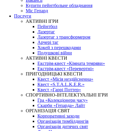
Вакансії
Купити пейнтбольне обладнання
Міс Гепард
Послуги
АКТИВНІ ІГРИ
Пейнтбол
Лазертаг
Лазертаг з трансформером
Арчері таг
Хокей з перешкодами
Подушкові війни
АКТИВНІ КВЕСТИ
Екстрім-квест «Кімната темряви»
Екстрім-квест «Перевертні»
ПРИГОДНИЦЬКІ КВЕСТИ
Квест «Місія нездійсненна»
Квест «S.T.A.L.K.E.R.»
Квест «Гаррі Поттер»
СПОРТИВНО-ІНТЕЛЕКТУАЛЬНІ ІГРИ
Гра «Колекціонери часу»
Скарби «Гепарда» Лайт
ОРГАНІЗАЦІЯ СВЯТ
Корпоративні заходи
Організація тимбілдингів
Організація дитячих свят