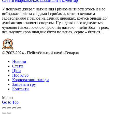
Статті
Гепард
20.04.2015
Залишити коментар
У пошуках джерел натхнення і різноманітності хтось із нас
виїжджає в ліс за ягодами і грибами, хтось з великим
задоволенням працює на дачних ділянках, комусь більше до
душі активні заняття спортом. Ну а деякі насолоджуються
чудовою і захоплюючою грою під назвою – пейнтбол – грою,
яка змушує кров швидше бігти по венах, серце – битися…
© 2002-2024 - Пейнтбольний клуб «Гепард»
Новини
Статті
Ціни
Про клуб
Корпоративні заходи
Замовити гру
Контакти
Меню
Go to Top