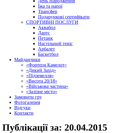
День Народження
Їжа та напої
Трансфер
Подарункові сертифікати
СПОРТИВНІ ПОСЛУГИ
Аквабол
Дартс
Петанк
Настільний теніс
Арбалет
Баскетбол
Майданчики
«Фортеця Камелот»
«Дикий Захід»
«Підземелля»
«Висота 20/18»
«Військова частина»
«Залізне місто»
Замовити гру
Фотогалерея
Відгуки
Контакти
Публікації за:
20.04.2015