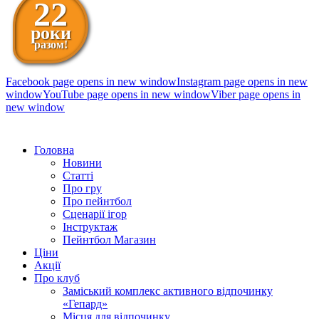
22
роки
разом!
Facebook page opens in new window
Instagram page opens in new
window
YouTube page opens in new window
Viber page opens in
new window
098 111-99-11
Головна
Новини
Статті
Про гру
Про пейнтбол
Сценарії ігор
Інструктаж
Пейнтбол Магазин
Ціни
Акції
Про клуб
Заміський комплекс активного відпочинку
«Гепард»
Місця для відпочинку