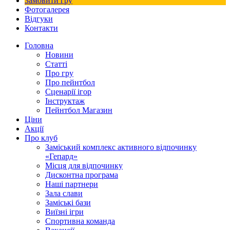
Замовити гру
Фотогалерея
Відгуки
Контакти
Головна
Новини
Статті
Про гру
Про пейнтбол
Сценарії ігор
Інструктаж
Пейнтбол Магазин
Ціни
Акції
Про клуб
Заміський комплекс активного відпочинку
«Гепард»
Місця для відпочинку
Дисконтна програма
Наші партнери
Зала слави
Заміські бази
Виїзні ігри
Спортивна команда