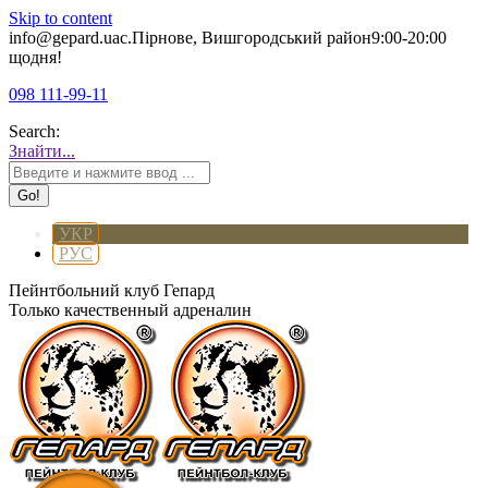
Skip to content
info@gepard.ua
с.Пірнове, Вишгородський район
9:00-20:00
щодня!
098 111-99-11
Search:
Знайти...
УКР
РУС
Пейнтбольний клуб Гепард
Только качественный адреналин