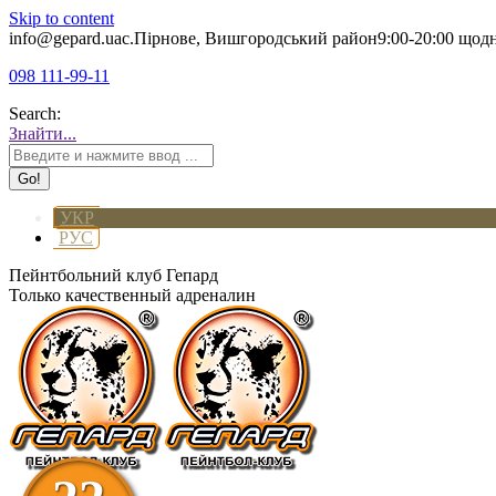
Skip to content
info@gepard.ua
с.Пірнове, Вишгородський район
9:00-20:00 щод
098 111-99-11
Search:
Знайти...
УКР
РУС
Пейнтбольний клуб Гепард
Только качественный адреналин