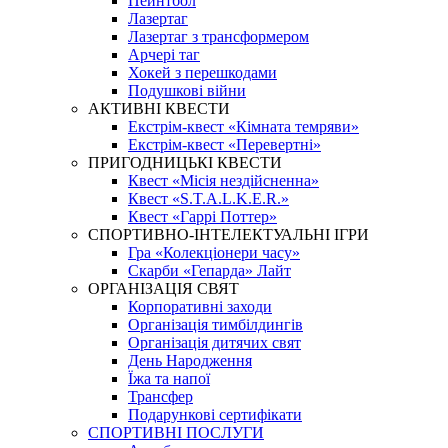
Пейнтбол
Лазертаг
Лазертаг з трансформером
Арчері таг
Хокей з перешкодами
Подушкові війни
АКТИВНІ КВЕСТИ
Екстрім-квест «Кімната темряви»
Екстрім-квест «Перевертні»
ПРИГОДНИЦЬКІ КВЕСТИ
Квест «Місія нездійсненна»
Квест «S.T.A.L.K.E.R.»
Квест «Гаррі Поттер»
СПОРТИВНО-ІНТЕЛЕКТУАЛЬНІ ІГРИ
Гра «Колекціонери часу»
Скарби «Гепарда» Лайт
ОРГАНІЗАЦІЯ СВЯТ
Корпоративні заходи
Організація тимбілдингів
Організація дитячих свят
День Народження
Їжа та напої
Трансфер
Подарункові сертифікати
СПОРТИВНІ ПОСЛУГИ