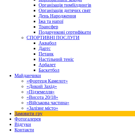
Організація тимбілдингів
Організація дитячих свят
День Народження
Їжа та напої
Трансфер
Подарункові сертифікати
СПОРТИВНІ ПОСЛУГИ
Аквабол
Дартс
Петанк
Настільний теніс
Арбалет
Баскетбол
Майданчики
«Фортеця Камелот»
«Дикий Захід»
«Підземелля»
«Висота 20/18»
«Військова частина»
«Залізне місто»
Замовити гру
Фотогалерея
Відгуки
Контакти