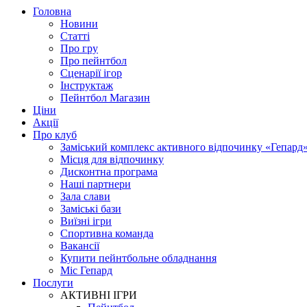
Головна
Новини
Статті
Про гру
Про пейнтбол
Сценарії ігор
Інструктаж
Пейнтбол Магазин
Ціни
Акції
Про клуб
Заміський комплекс активного відпочинку «Гепард
Місця для відпочинку
Дисконтна програма
Наші партнери
Зала слави
Заміські бази
Виїзні ігри
Спортивна команда
Вакансії
Купити пейнтбольне обладнання
Міс Гепард
Послуги
АКТИВНІ ІГРИ