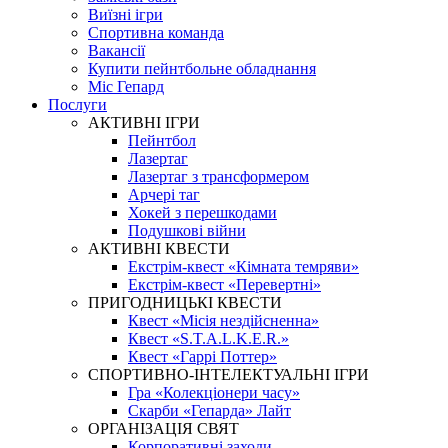
Виїзні ігри
Спортивна команда
Вакансії
Купити пейнтбольне обладнання
Міс Гепард
Послуги
АКТИВНІ ІГРИ
Пейнтбол
Лазертаг
Лазертаг з трансформером
Арчері таг
Хокей з перешкодами
Подушкові війни
АКТИВНІ КВЕСТИ
Екстрім-квест «Кімната темряви»
Екстрім-квест «Перевертні»
ПРИГОДНИЦЬКІ КВЕСТИ
Квест «Місія нездійсненна»
Квест «S.T.A.L.K.E.R.»
Квест «Гаррі Поттер»
СПОРТИВНО-ІНТЕЛЕКТУАЛЬНІ ІГРИ
Гра «Колекціонери часу»
Скарби «Гепарда» Лайт
ОРГАНІЗАЦІЯ СВЯТ
Корпоративні заходи