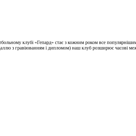
йнтбольному клубі «Гепард» стає з кожним роком все популярні
аллю з гравіюванням і дипломом) наш клуб розширює часові межі