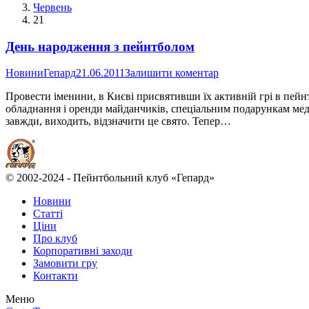
Червень
21
День народження з пейнтболом
Новини
Гепард
21.06.2011
Залишити коментар
Провести іменини, в Києві присвятивши їх активній грі в пе
обладнання і оренди майданчиків, спеціальним подарункам мед
завжди, виходить, відзначити це свято. Тепер…
© 2002-2024 - Пейнтбольний клуб «Гепард»
Новини
Статті
Ціни
Про клуб
Корпоративні заходи
Замовити гру
Контакти
Меню