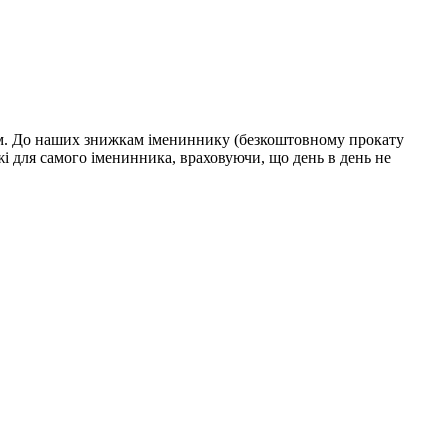
шим. До наших знижкам імениннику (безкоштовному прокату
 для самого іменинника, враховуючи, що день в день не