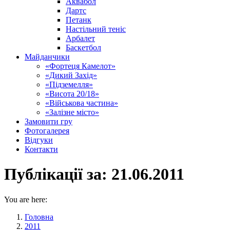
Аквабол
Дартс
Петанк
Настільний теніс
Арбалет
Баскетбол
Майданчики
«Фортеця Камелот»
«Дикий Захід»
«Підземелля»
«Висота 20/18»
«Військова частина»
«Залізне місто»
Замовити гру
Фотогалерея
Відгуки
Контакти
Публікації за:
21.06.2011
You are here:
Головна
2011