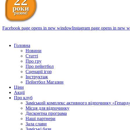
22
роки
разом!
Facebook page opens in new window
Instagram page opens in new 
098 111-99-11
Головна
Новини
Статті
Про гру
Про пейнтбол
Сценарії ігор
Інструктаж
Пейнтбол Магазин
Ціни
Акції
Про клуб
Заміський комплекс активного відпочинку «Гепард
Місця для відпочинку
Дисконтна програма
Наші партнери
Зала слави
Заміські бази