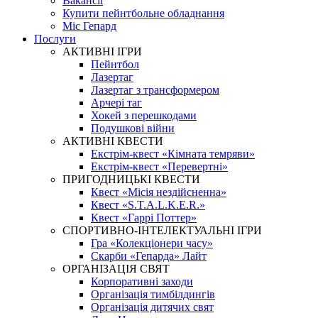
Вакансії
Купити пейнтбольне обладнання
Міс Гепард
Послуги
АКТИВНІ ІГРИ
Пейнтбол
Лазертаг
Лазертаг з трансформером
Арчері таг
Хокей з перешкодами
Подушкові війни
АКТИВНІ КВЕСТИ
Екстрім-квест «Кімната темряви»
Екстрім-квест «Перевертні»
ПРИГОДНИЦЬКІ КВЕСТИ
Квест «Місія нездійсненна»
Квест «S.T.A.L.K.E.R.»
Квест «Гаррі Поттер»
СПОРТИВНО-ІНТЕЛЕКТУАЛЬНІ ІГРИ
Гра «Колекціонери часу»
Скарби «Гепарда» Лайт
ОРГАНІЗАЦІЯ СВЯТ
Корпоративні заходи
Організація тимбілдингів
Організація дитячих свят