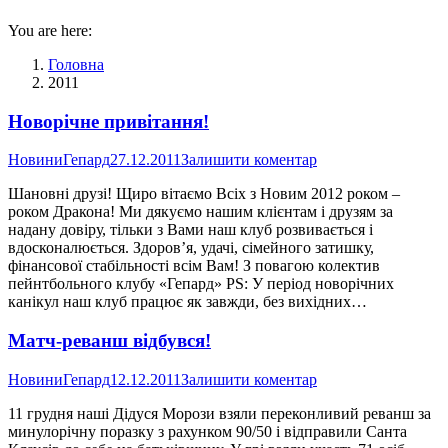
You are here:
Головна
2011
Новорічне привітання!
Новини
Гепард
27.12.2011
Залишити коментар
Шановні друзі! Щиро вітаємо Всіх з Новим 2012 роком –
роком Дракона! Ми дякуємо нашим клієнтам і друзям за
надану довіру, тільки з Вами наш клуб розвивається і
вдосконалюється. Здоров’я, удачі, сімейного затишку,
фінансової стабільності всім Вам! З повагою колектив
пейнтбольного клубу «Гепард» PS: У період новорічних
канікул наш клуб працює як завжди, без вихідних…
Матч-реванш відбувся!
Новини
Гепард
12.12.2011
Залишити коментар
11 грудня наші Дідуся Морози взяли переконливий реванш за
минулорічну поразку з рахунком 90/50 і відправили Санта