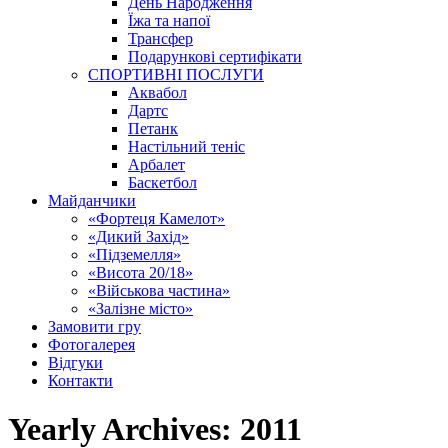
День Народження
Їжа та напої
Трансфер
Подарункові сертифікати
СПОРТИВНІ ПОСЛУГИ
Аквабол
Дартс
Петанк
Настільний теніс
Арбалет
Баскетбол
Майданчики
«Фортеця Камелот»
«Дикий Захід»
«Підземелля»
«Висота 20/18»
«Військова частина»
«Залізне місто»
Замовити гру
Фотогалерея
Відгуки
Контакти
Yearly Archives:
2011