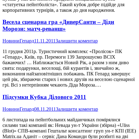
«статуетка пейнтболіста». Такий кубок добре підійде для
корпоративних турнірів, а також до дня народження.
Весела сценарна гра «ДиверСанти – Діди
Морози: матч-реванш»
Новини
Гепард
11.11.2011
Залишити коментар
11 грудня 2011р. Туристичний комплекс «Пролісок» ПК
«Гепард», Київ, пр. Перемоги 139 Запрошуємо ВСІХ
бажаючих! … Наближається Новий Рік, а разом з ним диво
свята: подарунки, веселощі, бій курантів і, звичайно ж,
виконання найзаповітніших побажань. ПК Гепард завершує
цей рік, збираючи старих і нових друзів на веселою сценарної
грі. Всі з нетерпінням чекають Діда Мороза.…
Підсумки Кубка Ділового 2011
Новини
Гепард
08.11.2011
Залишити коментар
6 листопада на пейнтбольних майданчиках помірялися
силами такі компанії як: Невада ун-т України (збірна) «Uliss
(Blot)» СПВ-компані Гештальт консалтинг груп ун-т КПІ (ІЕЕ)
Matrix.ua Аданіт – сервіс Дана Команди були розбиті на дві