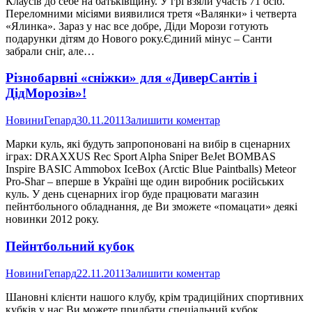
Клаусів до себе на батьківщину. У грі взяли участь 71 осіб.
Переломними місіями виявилися третя «Валянки» і четверта
«Ялинка». Зараз у нас все добре, Діди Морози готують
подарунки дітям до Нового року.Єдиний мінус – Санти
забрали сніг, але…
Різнобарвні «сніжки» для «ДиверСантів і
ДідМорозів»!
Новини
Гепард
30.11.2011
Залишити коментар
Марки куль, які будуть запропоновані на вибір в сценарних
іграх: DRAXXUS Rec Sport Alpha Sniper BeJet BOMBAS
Inspire BASIC Ammobox IceBox (Arctic Blue Paintballs) Meteor
Pro-Shar – вперше в Україні ще один виробник російських
куль. У день сценарних ігор буде працювати магазин
пейнтбольного обладнання, де Ви зможете «помацати» деякі
новинки 2012 року.
Пейнтбольний кубок
Новини
Гепард
22.11.2011
Залишити коментар
Шановні клієнти нашого клубу, крім традиційних спортивних
кубків у нас Ви можете придбати спеціальний кубок