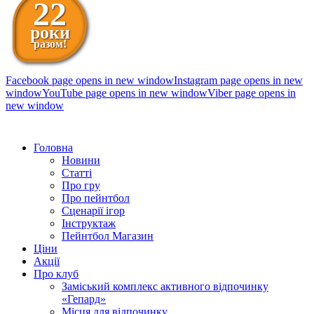
22
роки
разом!
Facebook page opens in new window
Instagram page opens in new
window
YouTube page opens in new window
Viber page opens in
new window
098 111-99-11
Головна
Новини
Статті
Про гру
Про пейнтбол
Сценарії ігор
Інструктаж
Пейнтбол Магазин
Ціни
Акції
Про клуб
Заміський комплекс активного відпочинку
«Гепард»
Місця для відпочинку