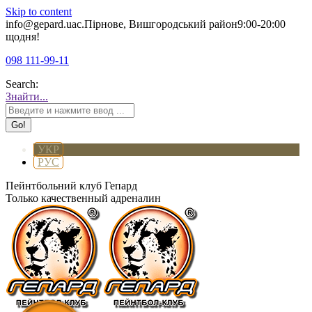
Skip to content
info@gepard.ua
с.Пірнове, Вишгородський район
9:00-20:00
щодня!
098 111-99-11
Search:
Знайти...
УКР
РУС
Пейнтбольний клуб Гепард
Только качественный адреналин