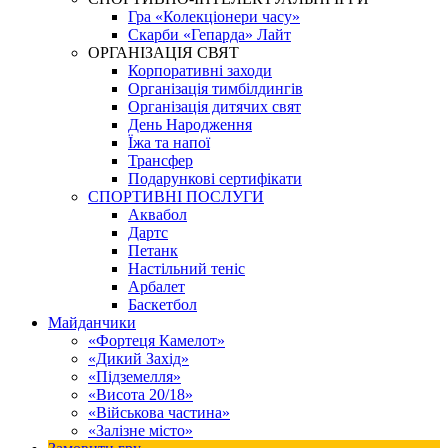
Гра «Колекціонери часу»
Скарби «Гепарда» Лайт
ОРГАНІЗАЦІЯ СВЯТ
Корпоративні заходи
Організація тимбілдингів
Організація дитячих свят
День Народження
Їжа та напої
Трансфер
Подарункові сертифікати
СПОРТИВНІ ПОСЛУГИ
Аквабол
Дартс
Петанк
Настільний теніс
Арбалет
Баскетбол
Майданчики
«Фортеця Камелот»
«Дикий Захід»
«Підземелля»
«Висота 20/18»
«Військова частина»
«Залізне місто»