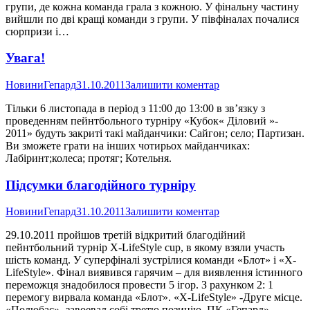
групи, де кожна команда грала з кожною. У фінальну частину
вийшли по дві кращі команди з групи. У півфіналах почалися
сюрпризи і…
Увага!
Новини
Гепард
31.10.2011
Залишити коментар
Тільки 6 листопада в період з 11:00 до 13:00 в зв’язку з
проведенням пейнтбольного турніру «Кубок« Діловий »-
2011» будуть закриті такі майданчики: Сайгон; село; Партизан.
Ви зможете грати на інших чотирьох майданчиках:
Лабіринт;колеса; протяг; Котельня.
Підсумки благодійного турніру
Новини
Гепард
31.10.2011
Залишити коментар
29.10.2011 пройшов третій відкритий благодійний
пейнтбольний турнір X-LifeStyle cup, в якому взяли участь
шість команд. У суперфіналі зустрілися команди «Блот» і «X-
LifeStyle». Фінал виявився гарячим – для виявлення істинного
переможця знадобилося провести 5 ігор. З рахунком 2: 1
перемогу вирвала команда «Блот». «X-LifeStyle» -Друге місце.
«Полюбас» -завоевал собі третю позицію. ПК «Гепард»