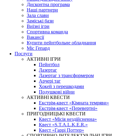
Дисконтна програма
Наші партнери
Зала слави
Заміські бази
Виїзні ігри
Спортивна команда
Вакансії
Купити пейнтбольне обладнання
Міс Гепард
Послуги
АКТИВНІ ІГРИ
Пейнтбол
Лазертаг
Лазертаг з трансформером
Арчері таг
Хокей з перешкодами
Подушкові війни
АКТИВНІ КВЕСТИ
Екстрім-квест «Кімната темряви»
Екстрім-квест «Перевертні»
ПРИГОДНИЦЬКІ КВЕСТИ
Квест «Місія нездійсненна»
Квест «S.T.A.L.K.E.R.»
Квест «Гаррі Поттер»
СПОРТИВНО-ІНТЕЛЕКТУАЛЬНІ ІГРИ