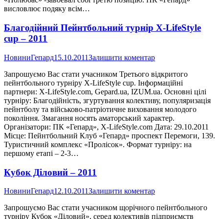
висловлює подяку всім…
Благодійний Пейнтбольний турнір X-LifeStyle
cup – 2011
Новини
Гепард
15.10.2011
Залишити коментар
Запрошуємо Вас стати учасником Третього відкритого
пейнтбольного турніру X-LifeStyle cup. Інформаційні
партнери: X-LifeStyle.com, Gepard.ua, IZUM.ua. Основні цілі
турніру: Благодійність, згуртування колективу, популяризація
пейнтболу та військово-патріотичне виховання молодого
покоління. Змагання носять аматорський характер.
Організатори: ПК «Гепард», X-LifeStyle.com Дата: 29.10.2011
Місце: Пейнтбольний Клуб «Гепард» проспект Перемоги, 139.
Туристичний комплекс «Пролісок». Формат турніру: на
першому етапі – 2-3…
Кубок Діловий – 2011
Новини
Гепард
12.10.2011
Залишити коментар
Запрошуємо Вас стати учасником щорічного пейнтбольного
турніру Кубок «Діловий», серед колективів підприємств