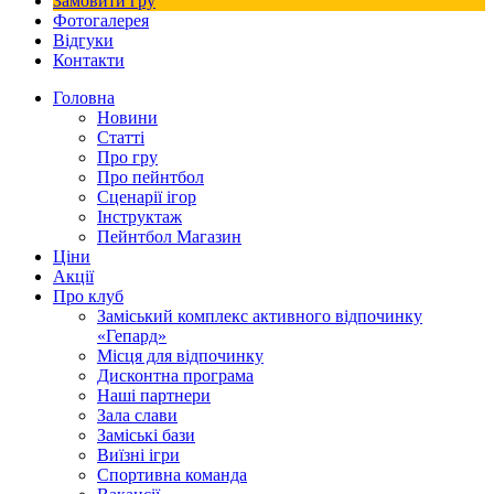
Замовити гру
Фотогалерея
Відгуки
Контакти
Головна
Новини
Статті
Про гру
Про пейнтбол
Сценарії ігор
Інструктаж
Пейнтбол Магазин
Ціни
Акції
Про клуб
Заміський комплекс активного відпочинку
«Гепард»
Місця для відпочинку
Дисконтна програма
Наші партнери
Зала слави
Заміські бази
Виїзні ігри
Спортивна команда