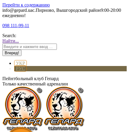
Перейти к содержанию
info@gepard.ua
с.Пирново, Вышгородский район
9:00-20:00
ежедневно!
098 111-99-11
Search:
Найти...
УКР
РУС
Пейнтбольный клуб Гепард
Только качественный адреналин