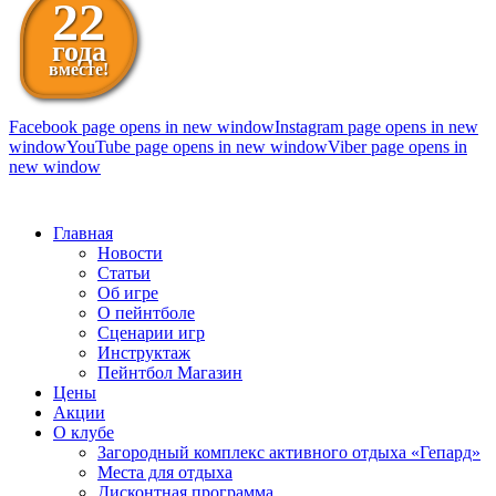
22
года
вместе!
Facebook page opens in new window
Instagram page opens in new
window
YouTube page opens in new window
Viber page opens in
new window
098 111-99-11
Главная
Новости
Статьи
Об игре
О пейнтболе
Сценарии игр
Инструктаж
Пейнтбол Магазин
Цены
Акции
О клубе
Загородный комплекс активного отдыха «Гепард»
Места для отдыха
Дисконтная программа