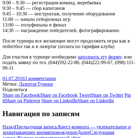
9:00 – 9:30 — регистрация команд, жеребьевка
9:30 – 9:45 — сбор капитанов
9:45 – 10:30 — инструктаж, получение оборудования
11:00 — начало отборочных игр
13:00 — полуфиналы и финал
14:30 — награждение победителей, фотографирование.
После турнира все желающие могут продолжить игры как в
пейнтбол так и в лазертаг (оплата по тарифам клуба)
Для участия в турнире необходимо
заполнить эту форму
, или
подать заявку по тел. (044)592-22-80, (044)222-99-67, (098) 111-
99-11
01.07.2016
3 комментария
Метки:
Лазертаг
Турнир
Поделиться
Share on Facebook
Share on Facebook
Tweet
Share on Twitter
Pin
it
Share on Pinterest
Share on LinkedIn
Share on LinkedIn
Навигация по записям
Назад
Предыдущая запись:
Квест-комната — увлекательное и
захватывающее времяпровождение
Далее
Следующая
запись:
Военно-патриотический сбор