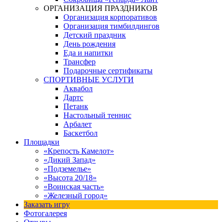
ОРГАНИЗАЦИЯ ПРАЗДНИКОВ
Организация корпоративов
Организация тимбилдингов
Детский праздник
День рождения
Еда и напитки
Трансфер
Подарочные сертификаты
СПОРТИВНЫЕ УСЛУГИ
Аквабол
Дартс
Петанк
Настольный теннис
Арбалет
Баскетбол
Площадки
«Крепость Камелот»
«Дикий Запад»
«Подземелье»
«Высота 20/18»
«Воинская часть»
«Железный город»
Заказать игру
Фотогалерея