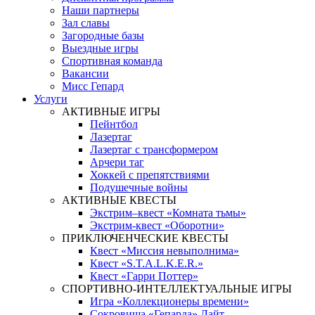
Наши партнеры
Зал славы
Загородные базы
Выездные игры
Спортивная команда
Вакансии
Мисс Гепард
Услуги
АКТИВНЫЕ ИГРЫ
Пейнтбол
Лазертаг
Лазертаг с трансформером
Арчери таг
Хоккей с препятствиями
Подушечные войны
АКТИВНЫЕ КВЕСТЫ
Экстрим–квест «Комната тьмы»
Экстрим-квест «Оборотни»
ПРИКЛЮЧЕНЧЕСКИЕ КВЕСТЫ
Квест «Миссия невыполнима»
Квест «S.T.A.L.K.E.R.»
Квест «Гарри Поттер»
СПОРТИВНО-ИНТЕЛЛЕКТУАЛЬНЫЕ ИГРЫ
Игра «Коллекционеры времени»
Сокровища «Гепарда» Лайт