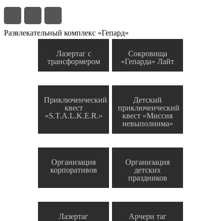
Развлекательный комплекс «Гепард»
Лазертаг с
Сокровища
трансформером
«Гепарда» Лайт
Приключенческий
Детский
квест
приключенческий
«S.T.A.L.K.E.R.»
квест «Миссия
невыполнима»
Организация
Организация
корпоративов
детских
праздников
Лазертаг
Арчери таг