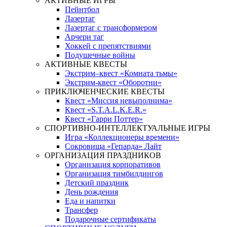
АКТИВНЫЕ ИГРЫ
Пейнтбол
Лазертаг
Лазертаг с трансформером
Арчери таг
Хоккей с препятствиями
Подушечные войны
АКТИВНЫЕ КВЕСТЫ
Экстрим–квест «Комната тьмы»
Экстрим-квест «Оборотни»
ПРИКЛЮЧЕНЧЕСКИЕ КВЕСТЫ
Квест «Миссия невыполнима»
Квест «S.T.A.L.K.E.R.»
Квест «Гарри Поттер»
СПОРТИВНО-ИНТЕЛЛЕКТУАЛЬНЫЕ ИГРЫ
Игра «Коллекционеры времени»
Сокровища «Гепарда» Лайт
ОРГАНИЗАЦИЯ ПРАЗДНИКОВ
Организация корпоративов
Организация тимбилдингов
Детский праздник
День рождения
Еда и напитки
Трансфер
Подарочные сертификаты