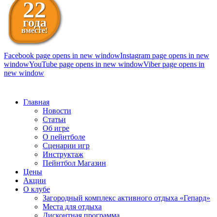
22
года
вместе!
Facebook page opens in new window
Instagram page opens in new
window
YouTube page opens in new window
Viber page opens in
new window
098 111-99-11
Главная
Новости
Статьи
Об игре
О пейнтболе
Сценарии игр
Инструктаж
Пейнтбол Магазин
Цены
Акции
О клубе
Загородный комплекс активного отдыха «Гепард»
Места для отдыха
Дисконтная программа