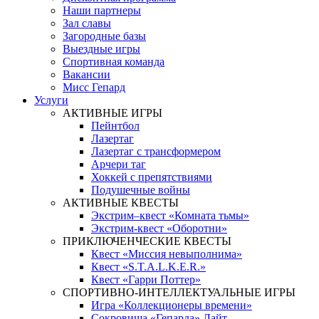
Наши партнеры
Зал славы
Загородные базы
Выездные игры
Спортивная команда
Вакансии
Мисс Гепард
Услуги
АКТИВНЫЕ ИГРЫ
Пейнтбол
Лазертаг
Лазертаг с трансформером
Арчери таг
Хоккей с препятствиями
Подушечные войны
АКТИВНЫЕ КВЕСТЫ
Экстрим–квест «Комната тьмы»
Экстрим-квест «Оборотни»
ПРИКЛЮЧЕНЧЕСКИЕ КВЕСТЫ
Квест «Миссия невыполнима»
Квест «S.T.A.L.K.E.R.»
Квест «Гарри Поттер»
СПОРТИВНО-ИНТЕЛЛЕКТУАЛЬНЫЕ ИГРЫ
Игра «Коллекционеры времени»
Сокровища «Гепарда» Лайт