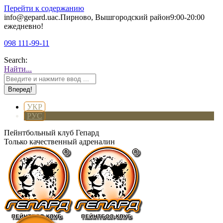
Перейти к содержанию
info@gepard.ua
с.Пирново, Вышгородский район
9:00-20:00
ежедневно!
098 111-99-11
Search:
Найти...
УКР
РУС
Пейнтбольный клуб Гепард
Только качественный адреналин