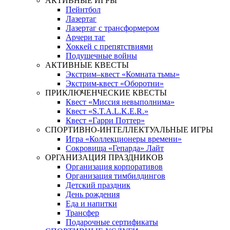
АКТИВНЫЕ ИГРЫ
Пейнтбол
Лазертаг
Лазертаг с трансформером
Арчери таг
Хоккей с препятствиями
Подушечные войны
АКТИВНЫЕ КВЕСТЫ
Экстрим–квест «Комната тьмы»
Экстрим-квест «Оборотни»
ПРИКЛЮЧЕНЧЕСКИЕ КВЕСТЫ
Квест «Миссия невыполнима»
Квест «S.T.A.L.K.E.R.»
Квест «Гарри Поттер»
СПОРТИВНО-ИНТЕЛЛЕКТУАЛЬНЫЕ ИГРЫ
Игра «Коллекционеры времени»
Сокровища «Гепарда» Лайт
ОРГАНИЗАЦИЯ ПРАЗДНИКОВ
Организация корпоративов
Организация тимбилдингов
Детский праздник
День рождения
Еда и напитки
Трансфер
Подарочные сертификаты