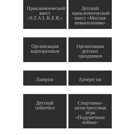
Приключенческий
Детский
квест
приключенческий
«S.T.A.L.K.E.R.»
квест «Миссия
невыполнима»
Организация
Организация
корпоративов
детских
праздников
Лазертаг
Арчери таг
Детский
Спортивно-
пейнтбол
антистрессовая
игра
«Подушечные
войны»