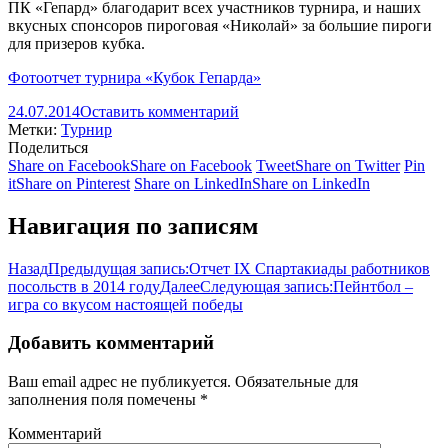
ПК «Гепард» благодарит всех участников турнира, и наших
вкусных спонсоров пироговая «Николай» за большие пироги
для призеров кубка.
Фотоотчет турнира «Кубок Гепарда»
24.07.2014
Оставить комментарий
Метки:
Турнир
Поделиться
Share on Facebook
Share on Facebook
Tweet
Share on Twitter
Pin
it
Share on Pinterest
Share on LinkedIn
Share on LinkedIn
Навигация по записям
Назад
Предыдущая запись:
Отчет IX Спартакиады работников
посольств в 2014 году
Далее
Следующая запись:
Пейнтбол –
игра со вкусом настоящей победы
Добавить комментарий
Ваш email адрес не публикуется. Обязательные для
заполнения поля помечены
*
Комментарий