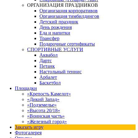
ОРГАНИЗАЦИЯ ПРАЗДНИКОВ
Организация корпоративов
Организация тимбилдингов
Детский праздник
День рождения
Еда и напитки
Трансфер
Подарочные сертификаты
СПОРТИВНЫЕ УСЛУГИ
Аквабол
Дартс
Петанк
Настольный теннис
Арбалет
Баскетбол
Площадки
«Крепость Камелот»
«Дикий Запад»
«Подземелье»
«Высота 20/18»
«Воинская часть»
«Железный город»
Заказать игру
Фотогалерея