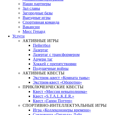
Наши партнеры
Зал славы
Загородные базы
Выездные игры
Спортивная команда
Вакансии
Мисс Гепард
Услуги
АКТИВНЫЕ ИГРЫ
Пейнтбол
Лазертаг
Лазертаг с трансформером
Арчери таг
Хоккей с препятствиями
Подушечные войны
АКТИВНЫЕ КВЕСТЫ
Экстрим–квест «Комната тьмы»
Экстрим-квест «Оборотни»
ПРИКЛЮЧЕНЧЕСКИЕ КВЕСТЫ
Квест «Миссия невыполнима»
Квест «S.T.A.L.K.E.R.»
Квест «Гарри Поттер»
СПОРТИВНО-ИНТЕЛЛЕКТУАЛЬНЫЕ ИГРЫ
Игра «Коллекционеры времени»
Сокровища «Гепарда» Лайт