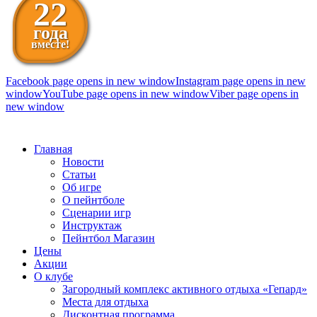
22
года
вместе!
Facebook page opens in new window
Instagram page opens in new
window
YouTube page opens in new window
Viber page opens in
new window
098 111-99-11
Главная
Новости
Статьи
Об игре
О пейнтболе
Сценарии игр
Инструктаж
Пейнтбол Магазин
Цены
Акции
О клубе
Загородный комплекс активного отдыха «Гепард»
Места для отдыха
Дисконтная программа