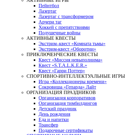
АКТИВНЫЕ ИГРЫ
Пейнтбол
Лазертаг
Лазертаг с трансформером
Арчери таг
Хоккей с препятствиями
Подушечные войны
АКТИВНЫЕ КВЕСТЫ
Экстрим–квест «Комната тьмы»
Экстрим-квест «Оборотни»
ПРИКЛЮЧЕНЧЕСКИЕ КВЕСТЫ
Квест «Миссия невыполнима»
Квест «S.T.A.L.K.E.R.»
Квест «Гарри Поттер»
СПОРТИВНО-ИНТЕЛЛЕКТУАЛЬНЫЕ ИГРЫ
Игра «Коллекционеры времени»
Сокровища «Гепарда» Лайт
ОРГАНИЗАЦИЯ ПРАЗДНИКОВ
Организация корпоративов
Организация тимбилдингов
Детский праздник
День рождения
Еда и напитки
Трансфер
Подарочные сертификаты