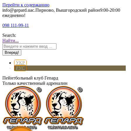
Перейти к содержанию
info@gepard.ua
с.Пирново, Вышгородский район
9:00-20:00
ежедневно!
098 111-99-11
Search:
Найти...
УКР
РУС
Пейнтбольный клуб Гепард
Только качественный адреналин