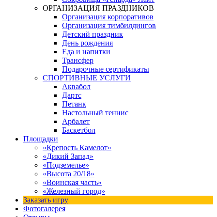
ОРГАНИЗАЦИЯ ПРАЗДНИКОВ
Организация корпоративов
Организация тимбилдингов
Детский праздник
День рождения
Еда и напитки
Трансфер
Подарочные сертификаты
СПОРТИВНЫЕ УСЛУГИ
Аквабол
Дартс
Петанк
Настольный теннис
Арбалет
Баскетбол
Площадки
«Крепость Камелот»
«Дикий Запад»
«Подземелье»
«Высота 20/18»
«Воинская часть»
«Железный город»
Заказать игру
Фотогалерея