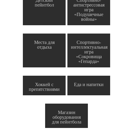
Детский
Спортивно-
пейнтбол
антистрессовая
игра
«Подушечные
войны»
Места для
Спортивно-
отдыха
интеллектуальная
игра
«Сокровища
«Гепарда»
Хоккей с
Еда и напитки
препятствиями
Магазин
оборудования
для пейнтбола