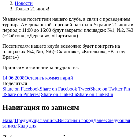
Новости
Только 21 июня!
Уважаемые посетители нашего клуба, в связи с проведением
турнира Американской торговой палаты в Украине 21 июня в
период с 11:00 до 16:00 будут закрыты площадки: №1, №2, №3
(«Сайгон», «Деревня», «Партизан»).
Посетителям нашего клуба возможно будет поиграть на
площадках №4, №5, №6(«Сквозняк», «Котельня», «В тылу
Врага»)
Приносим извинение за неудобства.
14.06.2008
Оставить комментарий
Поделиться
Share on Facebook
Share on Facebook
Tweet
Share on Twitter
Pin
it
Share on Pinterest
Share on LinkedIn
Share on LinkedIn
Навигация по записям
Назад
Предыдущая запись:
Высотный город
Далее
Следующая
запись:
Кадр дня