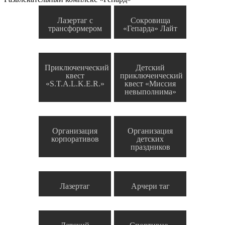
Лазертаг с
Сокровища
трансформером
«Гепарда» Лайт
Приключенческий
Детский
квест
приключенческий
«S.T.A.L.K.E.R.»
квест «Миссия
невыполнима»
Организация
Организация
корпоративов
детских
праздников
Лазертаг
Арчери таг