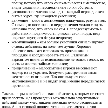
пользу, потому что игрок ознакамливается с местностью,
видит укрытия и перспективные точки обстрела;
расположение членов команды – каждый игрок должен
быть в курсе, где находятся участники;
движение – ключ к достижению наилучших результатов.
С помощью постоянного передвижения можно создать
иллюзию того, что игрок не сам. Непредсказуемость в
действиях и подвижность приносят свои плоды, ведь
поразить шустрого бегуна непросто;
коммуникация – чем больше участники сигнализируют
о своих действиях на поле, тем лучше. Хорошее
общение помогает отслеживать противника на
площадке и координировать атаки. Отличным
вариантом является использование не только голоса, но
и языка жестов, тайных сигналов;
прицеливание – малоопытные игроки высовывают
маркер из-за укрытия, бездумно расстреливая запас
желатиновых шариков. Так они выдают свое
местоположение и не видят, куда именно передвигается
противник.
Тактика игры в пейнтбол – важный аспект, которым не стоит
пренебрегать. Для проведения максимально эффективных
действий между участниками команды нужно распределить
роли. А вот игровой процесс условно разделяется на три