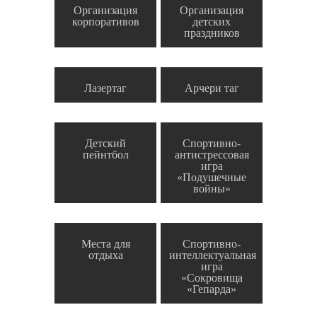
Организация
Организация
корпоративов
детских
праздников
Лазертаг
Арчери таг
Детский
Спортивно-
пейнтбол
антистрессовая
игра
«Подушечные
войны»
Места для
Спортивно-
отдыха
интеллектуальная
игра
«Сокровища
«Гепарда»