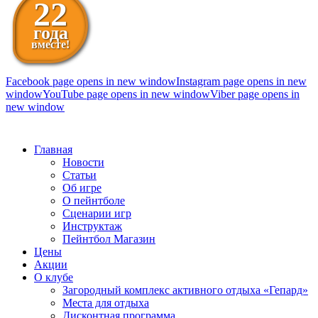
22
года
вместе!
Facebook page opens in new window
Instagram page opens in new
window
YouTube page opens in new window
Viber page opens in
new window
098 111-99-11
Главная
Новости
Статьи
Об игре
О пейнтболе
Сценарии игр
Инструктаж
Пейнтбол Магазин
Цены
Акции
О клубе
Загородный комплекс активного отдыха «Гепард»
Места для отдыха
Дисконтная программа