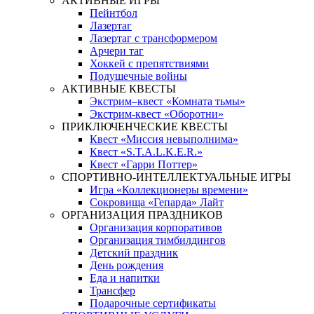
АКТИВНЫЕ ИГРЫ
Пейнтбол
Лазертаг
Лазертаг с трансформером
Арчери таг
Хоккей с препятствиями
Подушечные войны
АКТИВНЫЕ КВЕСТЫ
Экстрим–квест «Комната тьмы»
Экстрим-квест «Оборотни»
ПРИКЛЮЧЕНЧЕСКИЕ КВЕСТЫ
Квест «Миссия невыполнима»
Квест «S.T.A.L.K.E.R.»
Квест «Гарри Поттер»
СПОРТИВНО-ИНТЕЛЛЕКТУАЛЬНЫЕ ИГРЫ
Игра «Коллекционеры времени»
Сокровища «Гепарда» Лайт
ОРГАНИЗАЦИЯ ПРАЗДНИКОВ
Организация корпоративов
Организация тимбилдингов
Детский праздник
День рождения
Еда и напитки
Трансфер
Подарочные сертификаты