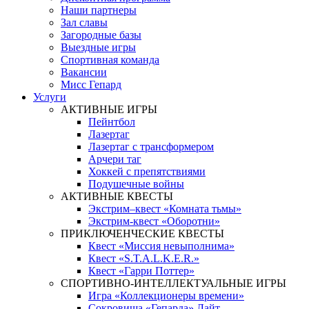
Наши партнеры
Зал славы
Загородные базы
Выездные игры
Спортивная команда
Вакансии
Мисс Гепард
Услуги
АКТИВНЫЕ ИГРЫ
Пейнтбол
Лазертаг
Лазертаг с трансформером
Арчери таг
Хоккей с препятствиями
Подушечные войны
АКТИВНЫЕ КВЕСТЫ
Экстрим–квест «Комната тьмы»
Экстрим-квест «Оборотни»
ПРИКЛЮЧЕНЧЕСКИЕ КВЕСТЫ
Квест «Миссия невыполнима»
Квест «S.T.A.L.K.E.R.»
Квест «Гарри Поттер»
СПОРТИВНО-ИНТЕЛЛЕКТУАЛЬНЫЕ ИГРЫ
Игра «Коллекционеры времени»
Сокровища «Гепарда» Лайт