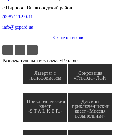
с.
Пирново
,
Вышгородский район
(098) 111-99-11
info@gepard.ua
Больше контактов
Развлекательный комплекс «Гепард»
Лазертаг с
Сокровища
трансформером
«Гепарда» Лайт
Приключенческий
Детский
квест
приключенческий
«S.T.A.L.K.E.R.»
квест «Миссия
невыполнима»