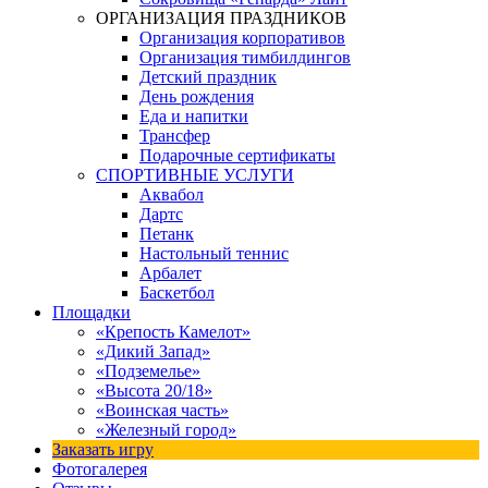
ОРГАНИЗАЦИЯ ПРАЗДНИКОВ
Организация корпоративов
Организация тимбилдингов
Детский праздник
День рождения
Еда и напитки
Трансфер
Подарочные сертификаты
СПОРТИВНЫЕ УСЛУГИ
Аквабол
Дартс
Петанк
Настольный теннис
Арбалет
Баскетбол
Площадки
«Крепость Камелот»
«Дикий Запад»
«Подземелье»
«Высота 20/18»
«Воинская часть»
«Железный город»
Заказать игру
Фотогалерея