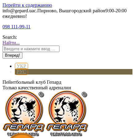
Перейти к содержанию
info@gepard.ua
с.Пирново, Вышгородский район
9:00-20:00
ежедневно!
098 111-99-11
Search:
Найти...
УКР
РУС
Пейнтбольный клуб Гепард
Только качественный адреналин