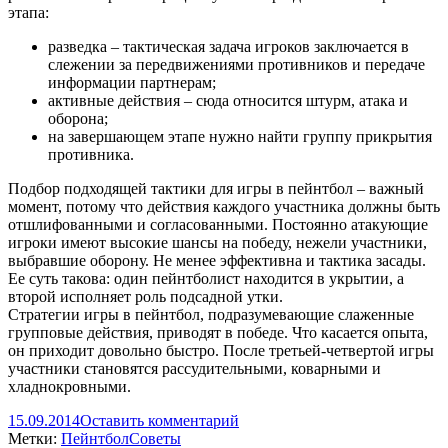
этапа:
разведка – тактическая задача игроков заключается в
слежении за передвижениями противников и передаче
информации партнерам;
активные действия – сюда относится штурм, атака и
оборона;
на завершающем этапе нужно найти группу прикрытия
противника.
Подбор подходящей тактики для игры в пейнтбол – важный
момент, потому что действия каждого участника должны быть
отшлифованными и согласованными. Постоянно атакующие
игроки имеют высокие шансы на победу, нежели участники,
выбравшие оборону. Не менее эффективна и тактика засады.
Ее суть такова: один пейнтболист находится в укрытии, а
второй исполняет роль подсадной утки.
Стратегии игры в пейнтбол, подразумевающие слаженные
групповые действия, приводят в победе. Что касается опыта,
он приходит довольно быстро. После третьей-четвертой игры
участники становятся рассудительными, коварными и
хладнокровными.
15.09.2014
Оставить комментарий
Метки:
Пейнтбол
Советы