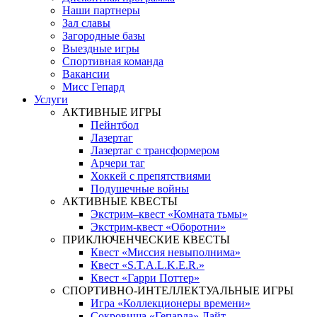
Наши партнеры
Зал славы
Загородные базы
Выездные игры
Спортивная команда
Вакансии
Мисс Гепард
Услуги
АКТИВНЫЕ ИГРЫ
Пейнтбол
Лазертаг
Лазертаг с трансформером
Арчери таг
Хоккей с препятствиями
Подушечные войны
АКТИВНЫЕ КВЕСТЫ
Экстрим–квест «Комната тьмы»
Экстрим-квест «Оборотни»
ПРИКЛЮЧЕНЧЕСКИЕ КВЕСТЫ
Квест «Миссия невыполнима»
Квест «S.T.A.L.K.E.R.»
Квест «Гарри Поттер»
СПОРТИВНО-ИНТЕЛЛЕКТУАЛЬНЫЕ ИГРЫ
Игра «Коллекционеры времени»
Сокровища «Гепарда» Лайт