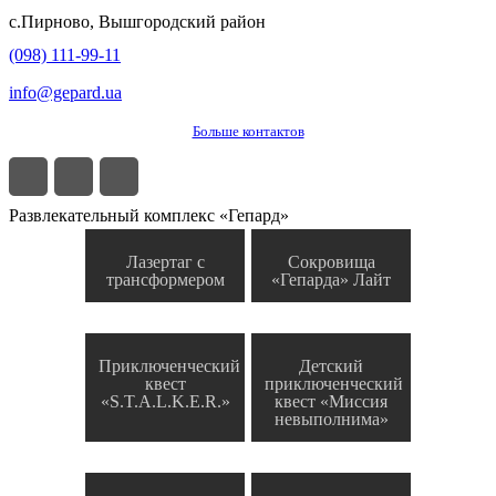
с.
Пирново
,
Вышгородский район
(098) 111-99-11
info@gepard.ua
Больше контактов
Развлекательный комплекс «Гепард»
Лазертаг с
Сокровища
трансформером
«Гепарда» Лайт
Приключенческий
Детский
квест
приключенческий
«S.T.A.L.K.E.R.»
квест «Миссия
невыполнима»