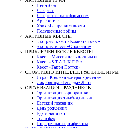
АКТИВНЫЕ ИГРЫ
Пейнтбол
Лазертаг
Лазертаг с трансформером
Арчери таг
Хоккей с препятствиями
Подушечные войны
АКТИВНЫЕ КВЕСТЫ
Экстрим–квест «Комната тьмы»
Экстрим-квест «Оборотни»
ПРИКЛЮЧЕНЧЕСКИЕ КВЕСТЫ
Квест «Миссия невыполнима»
Квест «S.T.A.L.K.E.R.»
Квест «Гарри Поттер»
СПОРТИВНО-ИНТЕЛЛЕКТУАЛЬНЫЕ ИГРЫ
Игра «Коллекционеры времени»
Сокровища «Гепарда» Лайт
ОРГАНИЗАЦИЯ ПРАЗДНИКОВ
Организация корпоративов
Организация тимбилдингов
Детский праздник
День рождения
Еда и напитки
Трансфер
Подарочные сертификаты