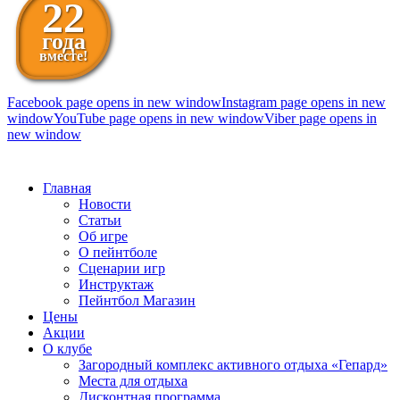
22
года
вместе!
Facebook page opens in new window
Instagram page opens in new
window
YouTube page opens in new window
Viber page opens in
new window
098 111-99-11
Главная
Новости
Статьи
Об игре
О пейнтболе
Сценарии игр
Инструктаж
Пейнтбол Магазин
Цены
Акции
О клубе
Загородный комплекс активного отдыха «Гепард»
Места для отдыха
Дисконтная программа