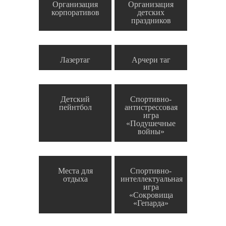
Организация
Организация
корпоративов
детских
праздников
Лазертаг
Арчери таг
Детский
Спортивно-
пейнтбол
антистрессовая
игра
«Подушечные
войны»
Места для
Спортивно-
отдыха
интеллектуальная
игра
«Сокровища
«Гепарда»