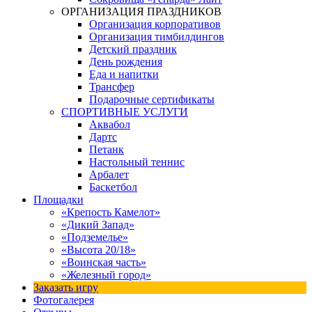
ОРГАНИЗАЦИЯ ПРАЗДНИКОВ
Организация корпоративов
Организация тимбилдингов
Детский праздник
День рождения
Еда и напитки
Трансфер
Подарочные сертификаты
СПОРТИВНЫЕ УСЛУГИ
Аквабол
Дартс
Петанк
Настольный теннис
Арбалет
Баскетбол
Площадки
«Крепость Камелот»
«Дикий Запад»
«Подземелье»
«Высота 20/18»
«Воинская часть»
«Железный город»
Заказать игру
Фотогалерея