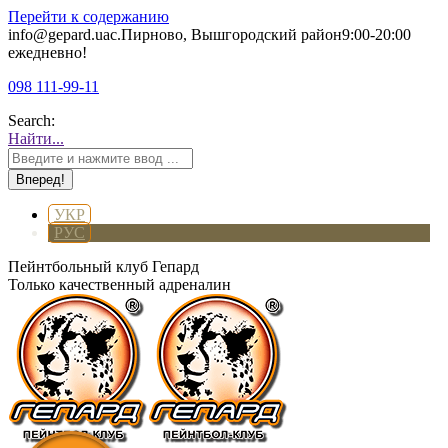
Перейти к содержанию
info@gepard.ua
с.Пирново, Вышгородский район
9:00-20:00
ежедневно!
098 111-99-11
Search:
Найти...
УКР
РУС
Пейнтбольный клуб Гепард
Только качественный адреналин