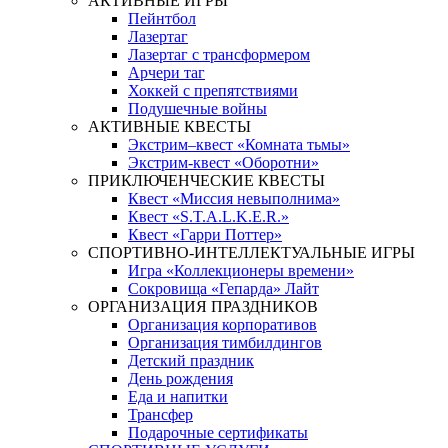
АКТИВНЫЕ ИГРЫ
Пейнтбол
Лазертаг
Лазертаг с трансформером
Арчери таг
Хоккей с препятствиями
Подушечные войны
АКТИВНЫЕ КВЕСТЫ
Экстрим–квест «Комната тьмы»
Экстрим-квест «Оборотни»
ПРИКЛЮЧЕНЧЕСКИЕ КВЕСТЫ
Квест «Миссия невыполнима»
Квест «S.T.A.L.K.E.R.»
Квест «Гарри Поттер»
СПОРТИВНО-ИНТЕЛЛЕКТУАЛЬНЫЕ ИГРЫ
Игра «Коллекционеры времени»
Сокровища «Гепарда» Лайт
ОРГАНИЗАЦИЯ ПРАЗДНИКОВ
Организация корпоративов
Организация тимбилдингов
Детский праздник
День рождения
Еда и напитки
Трансфер
Подарочные сертификаты