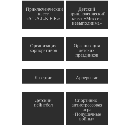
Приключенческий
Детский
квест
приключенческий
«S.T.A.L.K.E.R.»
квест «Миссия
невыполнима»
Организация
Организация
корпоративов
детских
праздников
Лазертаг
Арчери таг
Детский
Спортивно-
пейнтбол
антистрессовая
игра
«Подушечные
войны»