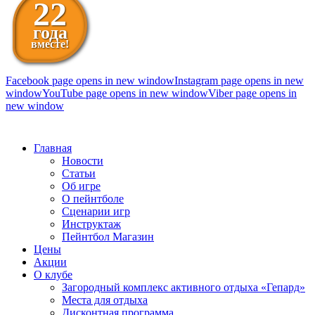
22
года
вместе!
Facebook page opens in new window
Instagram page opens in new
window
YouTube page opens in new window
Viber page opens in
new window
098 111-99-11
Главная
Новости
Статьи
Об игре
О пейнтболе
Сценарии игр
Инструктаж
Пейнтбол Магазин
Цены
Акции
О клубе
Загородный комплекс активного отдыха «Гепард»
Места для отдыха
Дисконтная программа