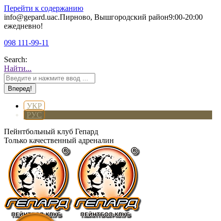
Перейти к содержанию
info@gepard.ua
с.Пирново, Вышгородский район
9:00-20:00
ежедневно!
098 111-99-11
Search:
Найти...
УКР
РУС
Пейнтбольный клуб Гепард
Только качественный адреналин