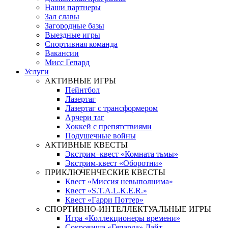
Наши партнеры
Зал славы
Загородные базы
Выездные игры
Спортивная команда
Вакансии
Мисс Гепард
Услуги
АКТИВНЫЕ ИГРЫ
Пейнтбол
Лазертаг
Лазертаг с трансформером
Арчери таг
Хоккей с препятствиями
Подушечные войны
АКТИВНЫЕ КВЕСТЫ
Экстрим–квест «Комната тьмы»
Экстрим-квест «Оборотни»
ПРИКЛЮЧЕНЧЕСКИЕ КВЕСТЫ
Квест «Миссия невыполнима»
Квест «S.T.A.L.K.E.R.»
Квест «Гарри Поттер»
СПОРТИВНО-ИНТЕЛЛЕКТУАЛЬНЫЕ ИГРЫ
Игра «Коллекционеры времени»
Сокровища «Гепарда» Лайт