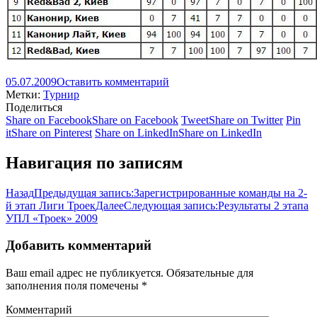
05.07.2009
Оставить комментарий
Метки:
Турнир
Поделиться
Share on Facebook
Share on Facebook
Tweet
Share on Twitter
Pin
it
Share on Pinterest
Share on LinkedIn
Share on LinkedIn
Навигация по записям
Назад
Предыдущая запись:
Зарегистрированные команды на 2-
й этап Лиги Троек
Далее
Следующая запись:
Результаты 2 этапа
УПЛ «Троек» 2009
Добавить комментарий
Ваш email адрес не публикуется. Обязательные для
заполнения поля помечены
*
Комментарий