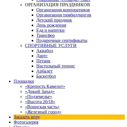
ОРГАНИЗАЦИЯ ПРАЗДНИКОВ
Организация корпоративов
Организация тимбилдингов
Детский праздник
День рождения
Еда и напитки
Трансфер
Подарочные сертификаты
СПОРТИВНЫЕ УСЛУГИ
Аквабол
Дартс
Петанк
Настольный теннис
Арбалет
Баскетбол
Площадки
«Крепость Камелот»
«Дикий Запад»
«Подземелье»
«Высота 20/18»
«Воинская часть»
«Железный город»
Заказать игру
Фотогалерея