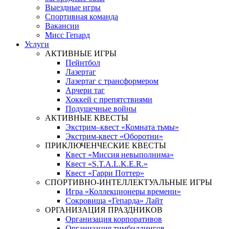
Выездные игры
Спортивная команда
Вакансии
Мисс Гепард
Услуги
АКТИВНЫЕ ИГРЫ
Пейнтбол
Лазертаг
Лазертаг с трансформером
Арчери таг
Хоккей с препятствиями
Подушечные войны
АКТИВНЫЕ КВЕСТЫ
Экстрим–квест «Комната тьмы»
Экстрим-квест «Оборотни»
ПРИКЛЮЧЕНЧЕСКИЕ КВЕСТЫ
Квест «Миссия невыполнима»
Квест «S.T.A.L.K.E.R.»
Квест «Гарри Поттер»
СПОРТИВНО-ИНТЕЛЛЕКТУАЛЬНЫЕ ИГРЫ
Игра «Коллекционеры времени»
Сокровища «Гепарда» Лайт
ОРГАНИЗАЦИЯ ПРАЗДНИКОВ
Организация корпоративов
Организация тимбилдингов