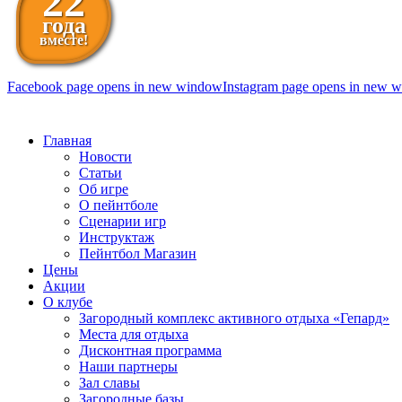
22
года
вместе!
Facebook page opens in new window
Instagram page opens in new 
098 111-99-11
Главная
Новости
Статьи
Об игре
О пейнтболе
Сценарии игр
Инструктаж
Пейнтбол Магазин
Цены
Акции
О клубе
Загородный комплекс активного отдыха «Гепард»
Места для отдыха
Дисконтная программа
Наши партнеры
Зал славы
Загородные базы