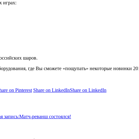
 играх:
российских шаров.
борудования, где Вы сможете «пощупать» некоторые новинки 201
hare on Pinterest
Share on LinkedIn
Share on LinkedIn
 запись:
Матч-реванш состоялся!