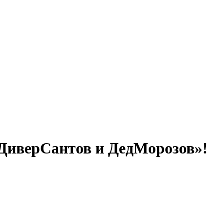
«ДиверСантов и ДедМорозов»!