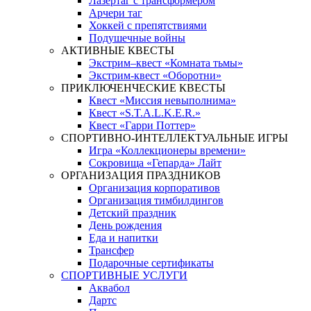
Лазертаг с трансформером
Арчери таг
Хоккей с препятствиями
Подушечные войны
АКТИВНЫЕ КВЕСТЫ
Экстрим–квест «Комната тьмы»
Экстрим-квест «Оборотни»
ПРИКЛЮЧЕНЧЕСКИЕ КВЕСТЫ
Квест «Миссия невыполнима»
Квест «S.T.A.L.K.E.R.»
Квест «Гарри Поттер»
СПОРТИВНО-ИНТЕЛЛЕКТУАЛЬНЫЕ ИГРЫ
Игра «Коллекционеры времени»
Сокровища «Гепарда» Лайт
ОРГАНИЗАЦИЯ ПРАЗДНИКОВ
Организация корпоративов
Организация тимбилдингов
Детский праздник
День рождения
Еда и напитки
Трансфер
Подарочные сертификаты
СПОРТИВНЫЕ УСЛУГИ
Аквабол
Дартс