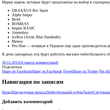
Марки шаров, которые будут предложены на выбор в сценарных
DRAXXUS Rec Sport
Alpha Sniper
BeJet
BOMBAS
Inspire BASIC
Ammobox
IceBox (Arctic Blue Paintballs)
Meteor
Pro-Shar — впервые в Украине еще один производитель 
В день сценарных игр будет работать магазин пейнтбольного о
30.11.2011
Оставить комментарий
Поделиться
Share on Facebook
Share on Facebook
Tweet
Share on Twitter
Pin it
S
Навигация по записям
Назад
Предыдущая запись:
Пейнтбольный кубок
Далее
Следующая
Добавить комментарий