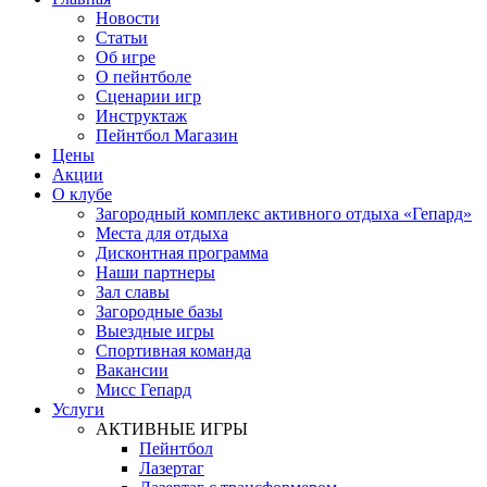
Новости
Статьи
Об игре
О пейнтболе
Сценарии игр
Инструктаж
Пейнтбол Магазин
Цены
Акции
О клубе
Загородный комплекс активного отдыха «Гепард»
Места для отдыха
Дисконтная программа
Наши партнеры
Зал славы
Загородные базы
Выездные игры
Спортивная команда
Вакансии
Мисс Гепард
Услуги
АКТИВНЫЕ ИГРЫ
Пейнтбол
Лазертаг