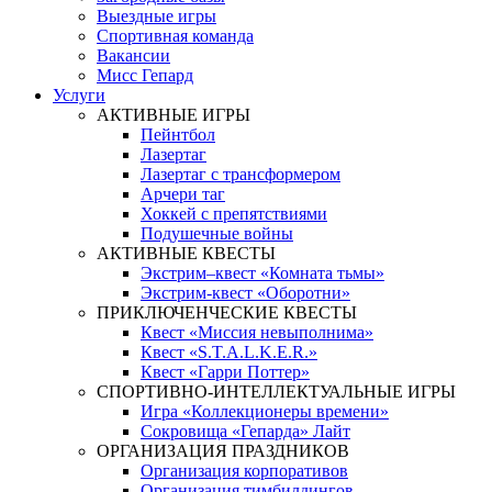
Выездные игры
Спортивная команда
Вакансии
Мисс Гепард
Услуги
АКТИВНЫЕ ИГРЫ
Пейнтбол
Лазертаг
Лазертаг с трансформером
Арчери таг
Хоккей с препятствиями
Подушечные войны
АКТИВНЫЕ КВЕСТЫ
Экстрим–квест «Комната тьмы»
Экстрим-квест «Оборотни»
ПРИКЛЮЧЕНЧЕСКИЕ КВЕСТЫ
Квест «Миссия невыполнима»
Квест «S.T.A.L.K.E.R.»
Квест «Гарри Поттер»
СПОРТИВНО-ИНТЕЛЛЕКТУАЛЬНЫЕ ИГРЫ
Игра «Коллекционеры времени»
Сокровища «Гепарда» Лайт
ОРГАНИЗАЦИЯ ПРАЗДНИКОВ
Организация корпоративов
Организация тимбилдингов