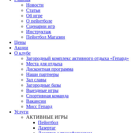
Новости
Статьи
Об игре
О пейнтболе
Сценарии игр
Инструктаж
Пейнтбол Магазин
Цены
Акции
О клубе
Загородный комплекс активного отдыха «Гепард»
Места для отдыха
Дисконтная программа
Наши партнеры
Зал славы
Загородные базы
Выездные игры
Спортивная команда
Вакансии
Мисс Гепард
Услуги
АКТИВНЫЕ ИГРЫ
Пейнтбол
Лазертаг