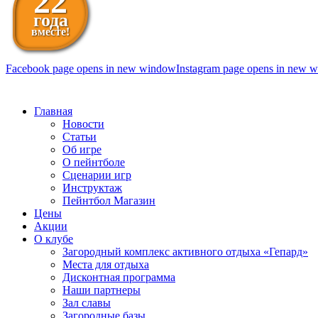
22
года
вместе!
Facebook page opens in new window
Instagram page opens in new 
098 111-99-11
Главная
Новости
Статьи
Об игре
О пейнтболе
Сценарии игр
Инструктаж
Пейнтбол Магазин
Цены
Акции
О клубе
Загородный комплекс активного отдыха «Гепард»
Места для отдыха
Дисконтная программа
Наши партнеры
Зал славы
Загородные базы