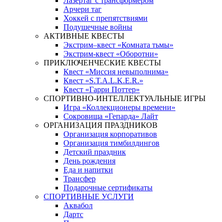
Лазертаг с трансформером
Арчери таг
Хоккей с препятствиями
Подушечные войны
АКТИВНЫЕ КВЕСТЫ
Экстрим–квест «Комната тьмы»
Экстрим-квест «Оборотни»
ПРИКЛЮЧЕНЧЕСКИЕ КВЕСТЫ
Квест «Миссия невыполнима»
Квест «S.T.A.L.K.E.R.»
Квест «Гарри Поттер»
СПОРТИВНО-ИНТЕЛЛЕКТУАЛЬНЫЕ ИГРЫ
Игра «Коллекционеры времени»
Сокровища «Гепарда» Лайт
ОРГАНИЗАЦИЯ ПРАЗДНИКОВ
Организация корпоративов
Организация тимбилдингов
Детский праздник
День рождения
Еда и напитки
Трансфер
Подарочные сертификаты
СПОРТИВНЫЕ УСЛУГИ
Аквабол
Дартс