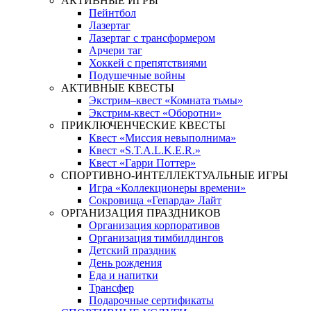
АКТИВНЫЕ ИГРЫ
Пейнтбол
Лазертаг
Лазертаг с трансформером
Арчери таг
Хоккей с препятствиями
Подушечные войны
АКТИВНЫЕ КВЕСТЫ
Экстрим–квест «Комната тьмы»
Экстрим-квест «Оборотни»
ПРИКЛЮЧЕНЧЕСКИЕ КВЕСТЫ
Квест «Миссия невыполнима»
Квест «S.T.A.L.K.E.R.»
Квест «Гарри Поттер»
СПОРТИВНО-ИНТЕЛЛЕКТУАЛЬНЫЕ ИГРЫ
Игра «Коллекционеры времени»
Сокровища «Гепарда» Лайт
ОРГАНИЗАЦИЯ ПРАЗДНИКОВ
Организация корпоративов
Организация тимбилдингов
Детский праздник
День рождения
Еда и напитки
Трансфер
Подарочные сертификаты