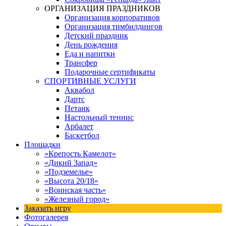
ОРГАНИЗАЦИЯ ПРАЗДНИКОВ
Организация корпоративов
Организация тимбилдингов
Детский праздник
День рождения
Еда и напитки
Трансфер
Подарочные сертификаты
СПОРТИВНЫЕ УСЛУГИ
Аквабол
Дартс
Петанк
Настольный теннис
Арбалет
Баскетбол
Площадки
«Крепость Камелот»
«Дикий Запад»
«Подземелье»
«Высота 20/18»
«Воинская часть»
«Железный город»
Заказать игру
Фотогалерея