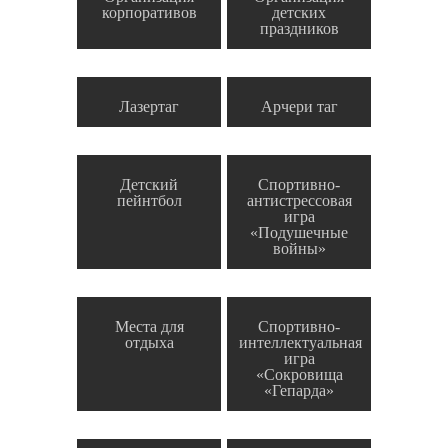
корпоративов
детских
праздников
Лазертаг
Арчери таг
Детский
Спортивно-
пейнтбол
антистрессовая
игра
«Подушечные
войны»
Места для
Спортивно-
отдыха
интеллектуальная
игра
«Сокровища
«Гепарда»