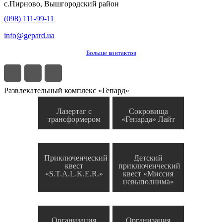
с.
Пирново
,
Вышгородский район
(098) 111-99-11
info@gepard.ua
Больше контактов
Развлекательный комплекс «Гепард»
Лазертаг с
Сокровища
трансформером
«Гепарда» Лайт
Приключенческий
Детский
квест
приключенческий
«S.T.A.L.K.E.R.»
квест «Миссия
невыполнима»
Организация
Организация