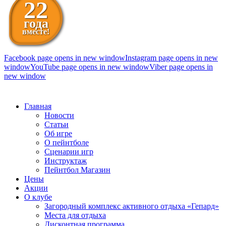
22
года
вместе!
Facebook page opens in new window
Instagram page opens in new
window
YouTube page opens in new window
Viber page opens in
new window
098 111-99-11
Главная
Новости
Статьи
Об игре
О пейнтболе
Сценарии игр
Инструктаж
Пейнтбол Магазин
Цены
Акции
О клубе
Загородный комплекс активного отдыха «Гепард»
Места для отдыха
Дисконтная программа