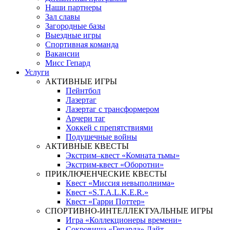
Наши партнеры
Зал славы
Загородные базы
Выездные игры
Спортивная команда
Вакансии
Мисс Гепард
Услуги
АКТИВНЫЕ ИГРЫ
Пейнтбол
Лазертаг
Лазертаг с трансформером
Арчери таг
Хоккей с препятствиями
Подушечные войны
АКТИВНЫЕ КВЕСТЫ
Экстрим–квест «Комната тьмы»
Экстрим-квест «Оборотни»
ПРИКЛЮЧЕНЧЕСКИЕ КВЕСТЫ
Квест «Миссия невыполнима»
Квест «S.T.A.L.K.E.R.»
Квест «Гарри Поттер»
СПОРТИВНО-ИНТЕЛЛЕКТУАЛЬНЫЕ ИГРЫ
Игра «Коллекционеры времени»
Сокровища «Гепарда» Лайт