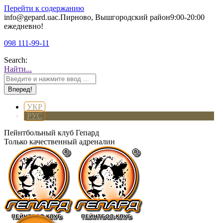
Перейти к содержанию
info@gepard.ua
с.Пирново, Вышгородский район
9:00-20:00
ежедневно!
098 111-99-11
Search:
Найти...
УКР
РУС
Пейнтбольный клуб Гепард
Только качественный адреналин