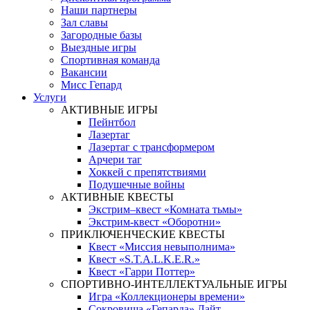
Наши партнеры
Зал славы
Загородные базы
Выездные игры
Спортивная команда
Вакансии
Мисс Гепард
Услуги
АКТИВНЫЕ ИГРЫ
Пейнтбол
Лазертаг
Лазертаг с трансформером
Арчери таг
Хоккей с препятствиями
Подушечные войны
АКТИВНЫЕ КВЕСТЫ
Экстрим–квест «Комната тьмы»
Экстрим-квест «Оборотни»
ПРИКЛЮЧЕНЧЕСКИЕ КВЕСТЫ
Квест «Миссия невыполнима»
Квест «S.T.A.L.K.E.R.»
Квест «Гарри Поттер»
СПОРТИВНО-ИНТЕЛЛЕКТУАЛЬНЫЕ ИГРЫ
Игра «Коллекционеры времени»
Сокровища «Гепарда» Лайт