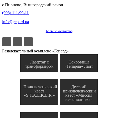
с.
Пирново
,
Вышгородский район
(098) 111-99-11
info@gepard.ua
Больше контактов
Развлекательный комплекс «Гепард»
Лазертаг с
Сокровища
трансформером
«Гепарда» Лайт
Приключенческий
Детский
квест
приключенческий
«S.T.A.L.K.E.R.»
квест «Миссия
невыполнима»