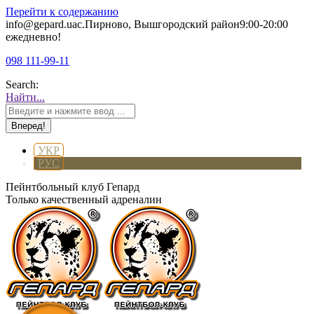
Перейти к содержанию
info@gepard.ua
с.Пирново, Вышгородский район
9:00-20:00
ежедневно!
098 111-99-11
Search:
Найти...
УКР
РУС
Пейнтбольный клуб Гепард
Только качественный адреналин