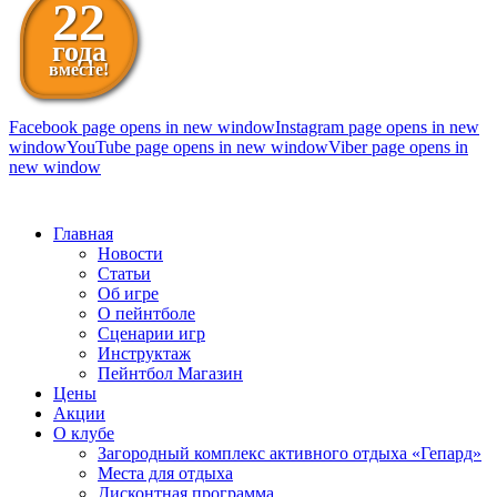
22
года
вместе!
Facebook page opens in new window
Instagram page opens in new
window
YouTube page opens in new window
Viber page opens in
new window
098 111-99-11
Главная
Новости
Статьи
Об игре
О пейнтболе
Сценарии игр
Инструктаж
Пейнтбол Магазин
Цены
Акции
О клубе
Загородный комплекс активного отдыха «Гепард»
Места для отдыха
Дисконтная программа