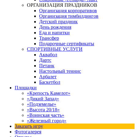
ОРГАНИЗАЦИЯ ПРАЗДНИКОВ
Организация корпоративов
Организация тимбилдингов
Детский праздник
День рождения
Еда и напитки
Трансфер
Подарочные сертификаты
СПОРТИВНЫЕ УСЛУГИ
Аквабол
Дартс
Петанк
Настольный теннис
Арбалет
Баскетбол
Площадки
«Крепость Камелот»
«Дикий Запад»
«Подземелье»
«Высота 20/18»
«Воинская часть»
«Железный город»
Заказать игру
Фотогалерея