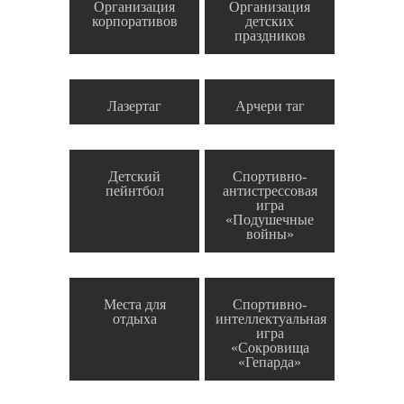
Организация
Организация
корпоративов
детских
праздников
Лазертаг
Арчери таг
Детский
Спортивно-
пейнтбол
антистрессовая
игра
«Подушечные
войны»
Места для
Спортивно-
отдыха
интеллектуальная
игра
«Сокровища
«Гепарда»