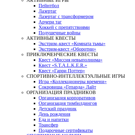
АКТИВНЫЕ ИГРЫ
Пейнтбол
Лазертаг
Лазертаг с трансформером
Арчери таг
Хоккей с препятствиями
Подушечные войны
АКТИВНЫЕ КВЕСТЫ
Экстрим–квест «Комната тьмы»
Экстрим-квест «Оборотни»
ПРИКЛЮЧЕНЧЕСКИЕ КВЕСТЫ
Квест «Миссия невыполнима»
Квест «S.T.A.L.K.E.R.»
Квест «Гарри Поттер»
СПОРТИВНО-ИНТЕЛЛЕКТУАЛЬНЫЕ ИГРЫ
Игра «Коллекционеры времени»
Сокровища «Гепарда» Лайт
ОРГАНИЗАЦИЯ ПРАЗДНИКОВ
Организация корпоративов
Организация тимбилдингов
Детский праздник
День рождения
Еда и напитки
Трансфер
Подарочные сертификаты