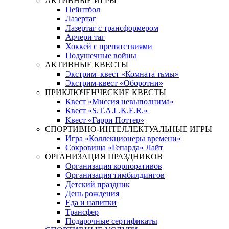
АКТИВНЫЕ ИГРЫ
Пейнтбол
Лазертаг
Лазертаг с трансформером
Арчери таг
Хоккей с препятствиями
Подушечные войны
АКТИВНЫЕ КВЕСТЫ
Экстрим–квест «Комната тьмы»
Экстрим-квест «Оборотни»
ПРИКЛЮЧЕНЧЕСКИЕ КВЕСТЫ
Квест «Миссия невыполнима»
Квест «S.T.A.L.K.E.R.»
Квест «Гарри Поттер»
СПОРТИВНО-ИНТЕЛЛЕКТУАЛЬНЫЕ ИГРЫ
Игра «Коллекционеры времени»
Сокровища «Гепарда» Лайт
ОРГАНИЗАЦИЯ ПРАЗДНИКОВ
Организация корпоративов
Организация тимбилдингов
Детский праздник
День рождения
Еда и напитки
Трансфер
Подарочные сертификаты