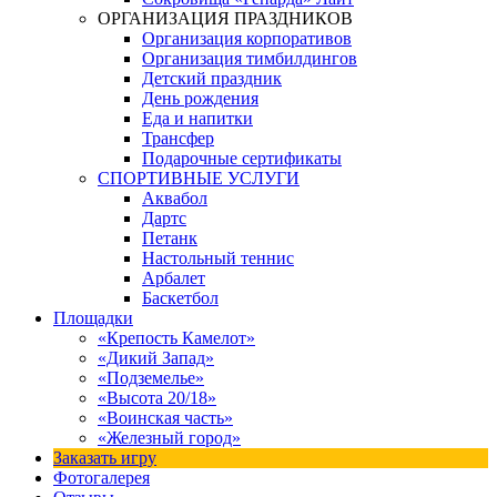
ОРГАНИЗАЦИЯ ПРАЗДНИКОВ
Организация корпоративов
Организация тимбилдингов
Детский праздник
День рождения
Еда и напитки
Трансфер
Подарочные сертификаты
СПОРТИВНЫЕ УСЛУГИ
Аквабол
Дартс
Петанк
Настольный теннис
Арбалет
Баскетбол
Площадки
«Крепость Камелот»
«Дикий Запад»
«Подземелье»
«Высота 20/18»
«Воинская часть»
«Железный город»
Заказать игру
Фотогалерея