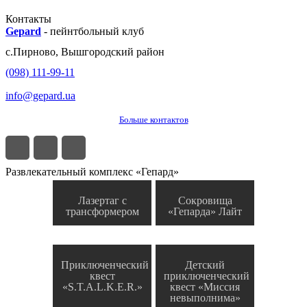
Контакты
Gepard
-
пейнтбольный клуб
с.
Пирново
,
Вышгородский район
(098) 111-99-11
info@gepard.ua
Больше контактов
Развлекательный комплекс «Гепард»
Лазертаг с
Сокровища
трансформером
«Гепарда» Лайт
Приключенческий
Детский
квест
приключенческий
«S.T.A.L.K.E.R.»
квест «Миссия
невыполнима»