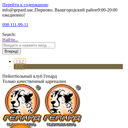
Перейти к содержанию
info@gepard.ua
с.Пирново, Вышгородский район
9:00-20:00
ежедневно!
098 111-99-11
Search:
Найти...
УКР
РУС
Пейнтбольный клуб Гепард
Только качественный адреналин