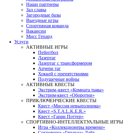
Наши партнеры
Зал славы
Загородные базы
Выездные игры
Спортивная команда
Вакансии
Мисс Гепард
Услуги
АКТИВНЫЕ ИГРЫ
Пейнтбол
Лазертаг
Лазертаг с трансформером
Арчери таг
Хоккей с препятствиями
Подушечные войны
АКТИВНЫЕ КВЕСТЫ
Экстрим–квест «Комната тьмы»
Экстрим-квест «Оборотни»
ПРИКЛЮЧЕНЧЕСКИЕ КВЕСТЫ
Квест «Миссия невыполнима»
Квест «S.T.A.L.K.E.R.»
Квест «Гарри Поттер»
СПОРТИВНО-ИНТЕЛЛЕКТУАЛЬНЫЕ ИГРЫ
Игра «Коллекционеры времени»
Сокровища «Гепарда» Лайт