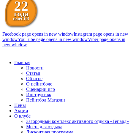
22
года
вместе!
Facebook page opens in new window
Instagram page opens in new
window
YouTube page opens in new window
Viber page opens in
new window
098 111-99-11
Главная
Новости
Статьи
Об игре
О пейнтболе
Сценарии игр
Инструктаж
Пейнтбол Магазин
Цены
Акции
О клубе
Загородный комплекс активного отдыха «Гепард»
Места для отдыха
Дисконтная программа