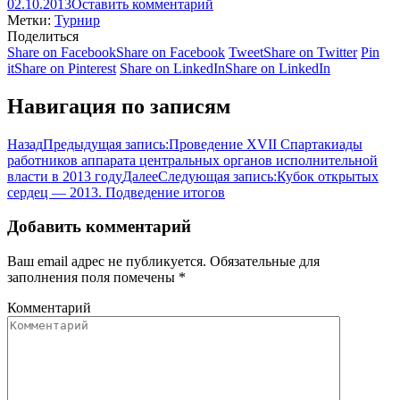
02.10.2013
Оставить комментарий
Метки:
Турнир
Поделиться
Share on Facebook
Share on Facebook
Tweet
Share on Twitter
Pin
it
Share on Pinterest
Share on LinkedIn
Share on LinkedIn
Навигация по записям
Назад
Предыдущая запись:
Проведение XVII Спартакиады
работников аппарата центральных органов исполнительной
власти в 2013 году
Далее
Следующая запись:
Кубок открытых
сердец — 2013. Подведение итогов
Добавить комментарий
Ваш email адрес не публикуется. Обязательные для
заполнения поля помечены
*
Комментарий