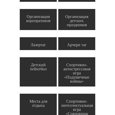
Организация
Организация
корпоративов
детских
праздников
Лазертаг
Арчери таг
Детский
Спортивно-
пейнтбол
антистрессовая
игра
«Подушечные
войны»
Места для
Спортивно-
отдыха
интеллектуальная
игра
«Сокровища