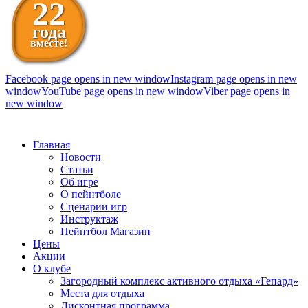
22
года
вместе!
Facebook page opens in new window
Instagram page opens in new
window
YouTube page opens in new window
Viber page opens in
new window
098 111-99-11
Главная
Новости
Статьи
Об игре
О пейнтболе
Сценарии игр
Инструктаж
Пейнтбол Магазин
Цены
Акции
О клубе
Загородный комплекс активного отдыха «Гепард»
Места для отдыха
Дисконтная программа