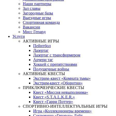
Наши партнеры
Зал славы
Загородные базы
Выездные игры
Спортивная команда
Вакансии
Мисс Гепард
Услуги
АКТИВНЫЕ ИГРЫ
Пейнтбол
Лазертаг
Лазертаг с трансформером
Арчери таг
Хоккей с препятствиями
Подушечные войны
АКТИВНЫЕ КВЕСТЫ
Экстрим–квест «Комната тьмы»
Экстрим-квест «Оборотни»
ПРИКЛЮЧЕНЧЕСКИЕ КВЕСТЫ
Квест «Миссия невыполнима»
Квест «S.T.A.L.K.E.R.»
Квест «Гарри Поттер»
СПОРТИВНО-ИНТЕЛЛЕКТУАЛЬНЫЕ ИГРЫ
Игра «Коллекционеры времени»
Сокровища «Гепарда» Лайт