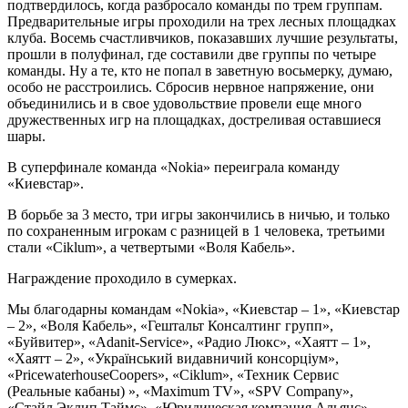
подтвердилось, когда разбросало команды по трем группам.
Предварительные игры проходили на трех лесных площадках
клуба. Восемь счастливчиков, показавших лучшие результаты,
прошли в полуфинал, где составили две группы по четыре
команды. Ну а те, кто не попал в заветную восьмерку, думаю,
особо не расстроились. Сбросив нервное напряжение, они
объединились и в свое удовольствие провели еще много
дружественных игр на площадках, достреливая оставшиеся
шары.
В суперфинале команда «Nokia» переиграла команду
«Киевстар».
В борьбе за 3 место, три игры закончились в ничью, и только
по сохраненным игрокам с разницей в 1 человека, третьими
стали «Ciklum», а четвертыми «Воля Кабель».
Награждение проходило в сумерках.
Мы благодарны командам «Nokia», «Киевстар – 1», «Киевстар
– 2», «Воля Кабель», «Гештальт Консалтинг групп»,
«Буйвитер», «Adanit-Service», «Радио Люкс», «Хаятт – 1»,
«Хаятт – 2», «Український видавничий консорціум»,
«PricewaterhouseCoopers», «Ciklum», «Техник Сервис
(Реальные кабаны) », «Maximum TV», «SPV Company»,
«Стайл Эклип Таймс», «Юридическая компания Альянс»,