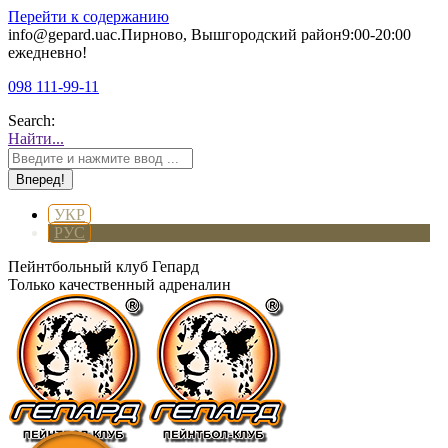
Перейти к содержанию
info@gepard.ua
с.Пирново, Вышгородский район
9:00-20:00
ежедневно!
098 111-99-11
Search:
Найти...
УКР
РУС
Пейнтбольный клуб Гепард
Только качественный адреналин