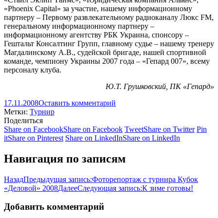
«Phoenix Capital» за участие, нашему информационному
партнеру – Первому развлекательному радиоканалу Люкс FM,
генеральному информационному партнеру –
информационному агентству РБК Украина, спонсору –
Гештальт Консалтинг Групп, главному судье – нашему тренеру
Магдалинскому А.В., судейской бригаде, нашей спортивной
команде, чемпиону Украины 2007 года – «Гепард 007», всему
персоналу клуба.
Ю.Т. Грушковский, ПК «Гепард»
17.11.2008
Оставить комментарий
Метки:
Турнир
Поделиться
Share on Facebook
Share on Facebook
Tweet
Share on Twitter
Pin
it
Share on Pinterest
Share on LinkedIn
Share on LinkedIn
Навигация по записям
Назад
Предыдущая запись:
Фоторепортаж с турнира Кубок
«Деловой» 2008
Далее
Следующая запись:
К зиме готовы!
Добавить комментарий