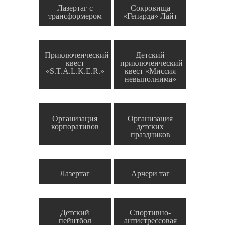
Лазертаг с
Сокровища
трансформером
«Гепарда» Лайт
Приключенческий
Детский
квест
приключенческий
«S.T.A.L.K.E.R.»
квест «Миссия
невыполнима»
Организация
Организация
корпоративов
детских
праздников
Лазертаг
Арчери таг
Детский
Спортивно-
пейнтбол
антистрессовая