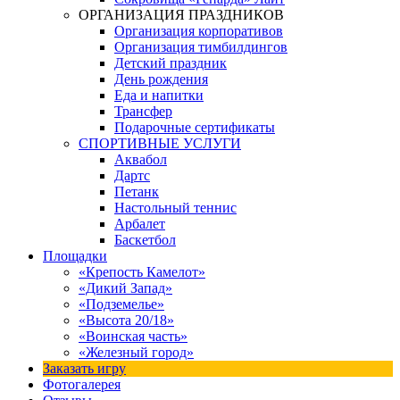
ОРГАНИЗАЦИЯ ПРАЗДНИКОВ
Организация корпоративов
Организация тимбилдингов
Детский праздник
День рождения
Еда и напитки
Трансфер
Подарочные сертификаты
СПОРТИВНЫЕ УСЛУГИ
Аквабол
Дартс
Петанк
Настольный теннис
Арбалет
Баскетбол
Площадки
«Крепость Камелот»
«Дикий Запад»
«Подземелье»
«Высота 20/18»
«Воинская часть»
«Железный город»
Заказать игру
Фотогалерея