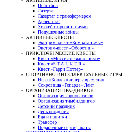
АКТИВНЫЕ ИГРЫ
Пейнтбол
Лазертаг
Лазертаг с трансформером
Арчери таг
Хоккей с препятствиями
Подушечные войны
АКТИВНЫЕ КВЕСТЫ
Экстрим–квест «Комната тьмы»
Экстрим-квест «Оборотни»
ПРИКЛЮЧЕНЧЕСКИЕ КВЕСТЫ
Квест «Миссия невыполнима»
Квест «S.T.A.L.K.E.R.»
Квест «Гарри Поттер»
СПОРТИВНО-ИНТЕЛЛЕКТУАЛЬНЫЕ ИГРЫ
Игра «Коллекционеры времени»
Сокровища «Гепарда» Лайт
ОРГАНИЗАЦИЯ ПРАЗДНИКОВ
Организация корпоративов
Организация тимбилдингов
Детский праздник
День рождения
Еда и напитки
Трансфер
Подарочные сертификаты