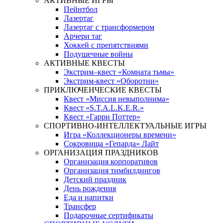
АКТИВНЫЕ ИГРЫ
Пейнтбол
Лазертаг
Лазертаг с трансформером
Арчери таг
Хоккей с препятствиями
Подушечные войны
АКТИВНЫЕ КВЕСТЫ
Экстрим–квест «Комната тьмы»
Экстрим-квест «Оборотни»
ПРИКЛЮЧЕНЧЕСКИЕ КВЕСТЫ
Квест «Миссия невыполнима»
Квест «S.T.A.L.K.E.R.»
Квест «Гарри Поттер»
СПОРТИВНО-ИНТЕЛЛЕКТУАЛЬНЫЕ ИГРЫ
Игра «Коллекционеры времени»
Сокровища «Гепарда» Лайт
ОРГАНИЗАЦИЯ ПРАЗДНИКОВ
Организация корпоративов
Организация тимбилдингов
Детский праздник
День рождения
Еда и напитки
Трансфер
Подарочные сертификаты