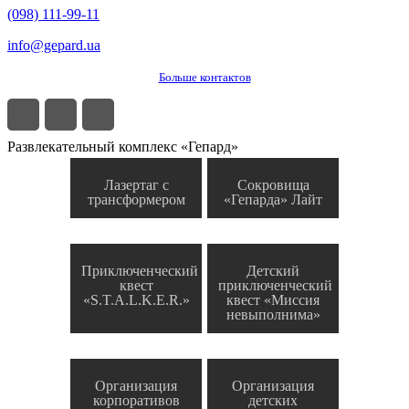
(098) 111-99-11
info@gepard.ua
Больше контактов
Развлекательный комплекс «Гепард»
Лазертаг с
Сокровища
трансформером
«Гепарда» Лайт
Приключенческий
Детский
квест
приключенческий
«S.T.A.L.K.E.R.»
квест «Миссия
невыполнима»
Организация
Организация
корпоративов
детских