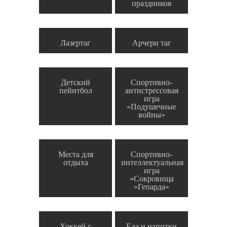
праздников
Лазертаг
Арчери таг
Детский
Спортивно-
пейнтбол
антистрессовая
игра
«Подушечные
войны»
Места для
Спортивно-
отдыха
интеллектуальная
игра
«Сокровища
«Гепарда»
Хоккей с
Еда и напитки