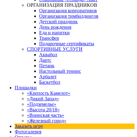
ОРГАНИЗАЦИЯ ПРАЗДНИКОВ
Организация корпоративов
Организация тимбилдингов
Детский праздник
День рождения
Еда и напитки
Трансфер
Подарочные сертификаты
СПОРТИВНЫЕ УСЛУГИ
Аквабол
Дартс
Петанк
Настольный теннис
Арбалет
Баскетбол
Площадки
«Крепость Камелот»
«Дикий Запад»
«Подземелье»
«Высота 20/18»
«Воинская часть»
«Железный город»
Заказать игру
Фотогалерея