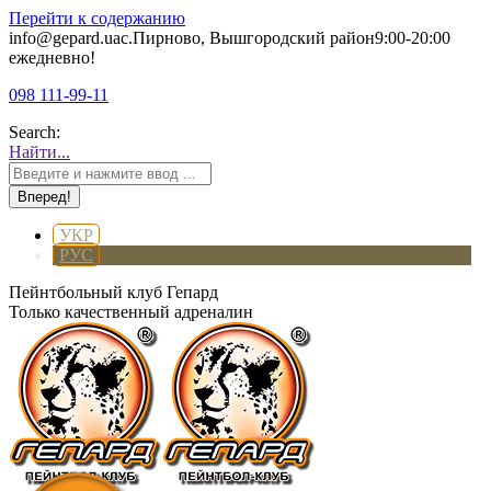
Перейти к содержанию
info@gepard.ua
с.Пирново, Вышгородский район
9:00-20:00
ежедневно!
098 111-99-11
Search:
Найти...
УКР
РУС
Пейнтбольный клуб Гепард
Только качественный адреналин