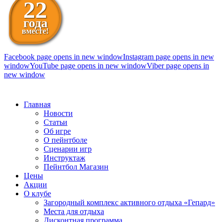
22
года
вместе!
Facebook page opens in new window
Instagram page opens in new
window
YouTube page opens in new window
Viber page opens in
new window
098 111-99-11
Главная
Новости
Статьи
Об игре
О пейнтболе
Сценарии игр
Инструктаж
Пейнтбол Магазин
Цены
Акции
О клубе
Загородный комплекс активного отдыха «Гепард»
Места для отдыха
Дисконтная программа