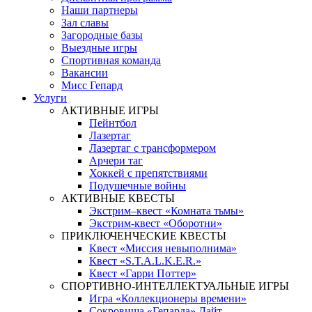
Наши партнеры
Зал славы
Загородные базы
Выездные игры
Спортивная команда
Вакансии
Мисс Гепард
Услуги
АКТИВНЫЕ ИГРЫ
Пейнтбол
Лазертаг
Лазертаг с трансформером
Арчери таг
Хоккей с препятствиями
Подушечные войны
АКТИВНЫЕ КВЕСТЫ
Экстрим–квест «Комната тьмы»
Экстрим-квест «Оборотни»
ПРИКЛЮЧЕНЧЕСКИЕ КВЕСТЫ
Квест «Миссия невыполнима»
Квест «S.T.A.L.K.E.R.»
Квест «Гарри Поттер»
СПОРТИВНО-ИНТЕЛЛЕКТУАЛЬНЫЕ ИГРЫ
Игра «Коллекционеры времени»
Сокровища «Гепарда» Лайт