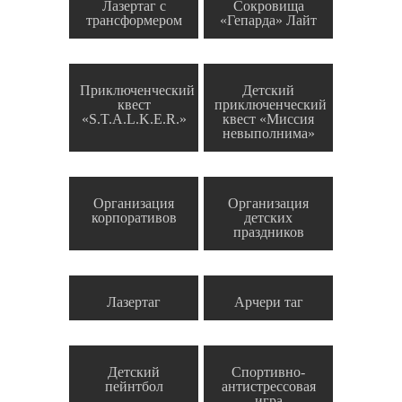
Лазертаг с
Сокровища
трансформером
«Гепарда» Лайт
Приключенческий
Детский
квест
приключенческий
«S.T.A.L.K.E.R.»
квест «Миссия
невыполнима»
Организация
Организация
корпоративов
детских
праздников
Лазертаг
Арчери таг
Детский
Спортивно-
пейнтбол
антистрессовая
игра