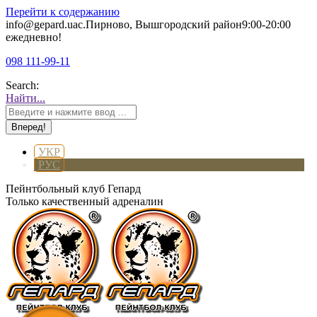
Перейти к содержанию
info@gepard.ua
с.Пирново, Вышгородский район
9:00-20:00
ежедневно!
098 111-99-11
Search:
Найти...
УКР
РУС
Пейнтбольный клуб Гепард
Только качественный адреналин