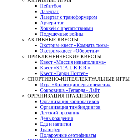
АКТИВНЫЕ ИГРЫ
Пейнтбол
Лазертаг
Лазертаг с трансформером
Арчери таг
Хоккей с препятствиями
Подушечные войны
АКТИВНЫЕ КВЕСТЫ
Экстрим–квест «Комната тьмы»
Экстрим-квест «Оборотни»
ПРИКЛЮЧЕНЧЕСКИЕ КВЕСТЫ
Квест «Миссия невыполнима»
Квест «S.T.A.L.K.E.R.»
Квест «Гарри Поттер»
СПОРТИВНО-ИНТЕЛЛЕКТУАЛЬНЫЕ ИГРЫ
Игра «Коллекционеры времени»
Сокровища «Гепарда» Лайт
ОРГАНИЗАЦИЯ ПРАЗДНИКОВ
Организация корпоративов
Организация тимбилдингов
Детский праздник
День рождения
Еда и напитки
Трансфер
Подарочные сертификаты