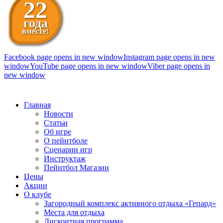
22
года
вместе!
Facebook page opens in new window
Instagram page opens in new
window
YouTube page opens in new window
Viber page opens in
new window
098 111-99-11
Главная
Новости
Статьи
Об игре
О пейнтболе
Сценарии игр
Инструктаж
Пейнтбол Магазин
Цены
Акции
О клубе
Загородный комплекс активного отдыха «Гепард»
Места для отдыха
Дисконтная программа