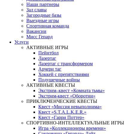
Наши партнеры
Зал славы
Загородные базы
Выездные игры
Спортивная команда
Вакансии
Мисс Гепард
Услуги
АКТИВНЫЕ ИГРЫ
Пейнтбол
Лазертаг
Лазертаг с трансформером
Арчери таг
Хоккей с препятствиями
Подушечные войны
АКТИВНЫЕ КВЕСТЫ
Экстрим–квест «Комната тьмы»
Экстрим-квест «Оборотни»
ПРИКЛЮЧЕНЧЕСКИЕ КВЕСТЫ
Квест «Миссия невыполнима»
Квест «S.T.A.L.K.E.R.»
Квест «Гарри Поттер»
СПОРТИВНО-ИНТЕЛЛЕКТУАЛЬНЫЕ ИГРЫ
Игра «Коллекционеры времени»
Сокровища «Гепарда» Лайт