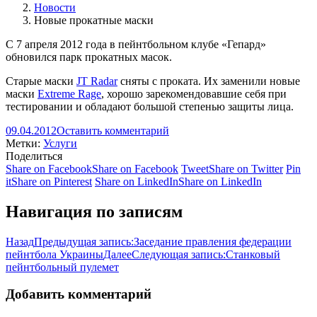
Новости
Новые прокатные маски
С 7 апреля 2012 года в пейнтбольном клубе «Гепард»
обновился парк прокатных масок.
Старые маски
JT Radar
сняты с проката. Их заменили новые
маски
Extreme Rage
, хорошо зарекомендовавшие себя при
тестировании и обладают большой степенью защиты лица.
09.04.2012
Оставить комментарий
Метки:
Услуги
Поделиться
Share on Facebook
Share on Facebook
Tweet
Share on Twitter
Pin
it
Share on Pinterest
Share on LinkedIn
Share on LinkedIn
Навигация по записям
Назад
Предыдущая запись:
Заседание правления федерации
пейнтбола Украины
Далее
Следующая запись:
Станковый
пейнтбольный пулемет
Добавить комментарий