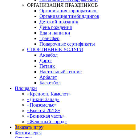
ОРГАНИЗАЦИЯ ПРАЗДНИКОВ
Организация корпоративов
Организация тимбилдингов
Детский праздник
День рождения
Еда и напитки
Трансфер
Подарочные сертификаты
СПОРТИВНЫЕ УСЛУГИ
Аквабол
Дартс
Петанк
Настольный теннис
Арбалет
Баскетбол
Площадки
«Крепость Камелот»
«Дикий Запад»
«Подземелье»
«Высота 20/18»
«Воинская часть»
«Железный город»
Заказать игру
Фотогалерея