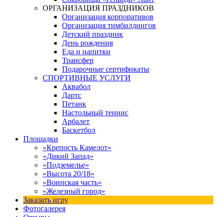
ОРГАНИЗАЦИЯ ПРАЗДНИКОВ
Организация корпоративов
Организация тимбилдингов
Детский праздник
День рождения
Еда и напитки
Трансфер
Подарочные сертификаты
СПОРТИВНЫЕ УСЛУГИ
Аквабол
Дартс
Петанк
Настольный теннис
Арбалет
Баскетбол
Площадки
«Крепость Камелот»
«Дикий Запад»
«Подземелье»
«Высота 20/18»
«Воинская часть»
«Железный город»
Заказать игру
Фотогалерея