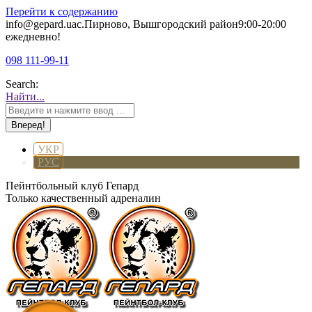
Перейти к содержанию
info@gepard.ua
с.Пирново, Вышгородский район
9:00-20:00
ежедневно!
098 111-99-11
Search:
Найти...
УКР
РУС
Пейнтбольный клуб Гепард
Только качественный адреналин