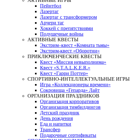
АКТИВНЫЕ ИГРЫ
Пейнтбол
Лазертаг
Лазертаг с трансформером
Арчери таг
Хоккей с препятствиями
Подушечные войны
АКТИВНЫЕ КВЕСТЫ
Экстрим–квест «Комната тьмы»
Экстрим-квест «Оборотни»
ПРИКЛЮЧЕНЧЕСКИЕ КВЕСТЫ
Квест «Миссия невыполнима»
Квест «S.T.A.L.K.E.R.»
Квест «Гарри Поттер»
СПОРТИВНО-ИНТЕЛЛЕКТУАЛЬНЫЕ ИГРЫ
Игра «Коллекционеры времени»
Сокровища «Гепарда» Лайт
ОРГАНИЗАЦИЯ ПРАЗДНИКОВ
Организация корпоративов
Организация тимбилдингов
Детский праздник
День рождения
Еда и напитки
Трансфер
Подарочные сертификаты