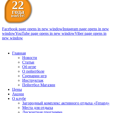
22
года
вместе!
Facebook page opens in new window
Instagram page opens in new
window
YouTube page opens in new window
Viber page opens in
new window
098 111-99-11
Главная
Новости
Статьи
Об игре
О пейнтболе
Сценарии игр
Инструктаж
Пейнтбол Магазин
Цены
Акции
О клубе
Загородный комплекс активного отдыха «Гепард»
Места для отдыха
Дисконтная программа