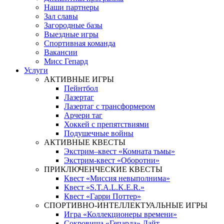
Наши партнеры
Зал славы
Загородные базы
Выездные игры
Спортивная команда
Вакансии
Мисс Гепард
Услуги
АКТИВНЫЕ ИГРЫ
Пейнтбол
Лазертаг
Лазертаг с трансформером
Арчери таг
Хоккей с препятствиями
Подушечные войны
АКТИВНЫЕ КВЕСТЫ
Экстрим–квест «Комната тьмы»
Экстрим-квест «Оборотни»
ПРИКЛЮЧЕНЧЕСКИЕ КВЕСТЫ
Квест «Миссия невыполнима»
Квест «S.T.A.L.K.E.R.»
Квест «Гарри Поттер»
СПОРТИВНО-ИНТЕЛЛЕКТУАЛЬНЫЕ ИГРЫ
Игра «Коллекционеры времени»
Сокровища «Гепарда» Лайт