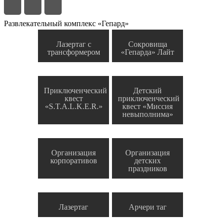
Развлекательный комплекс «Гепард»
Лазертаг с
Сокровища
трансформером
«Гепарда» Лайт
Приключенческий
Детский
квест
приключенческий
«S.T.A.L.K.E.R.»
квест «Миссия
невыполнима»
Организация
Организация
корпоративов
детских
праздников
Лазертаг
Арчери таг