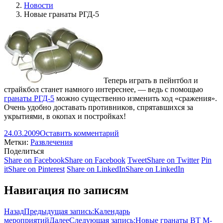
Новости
Новые гранаты РГД-5
Теперь играть в пейнтбол и
страйкбол станет намного интереснее,
— ведь с помощью
гранаты РГД-5
можно существенно изменить ход «сражения».
Очень удобно доставать противников, спрятавшихся за
укрытиями, в окопах и постройках!
24.03.2009
Оставить комментарий
Метки:
Развлечения
Поделиться
Share on Facebook
Share on Facebook
Tweet
Share on Twitter
Pin
it
Share on Pinterest
Share on LinkedIn
Share on LinkedIn
Навигация по записям
Назад
Предыдущая запись:
Календарь
мероприятий
Далее
Следующая запись:
Новые гранаты BT M-