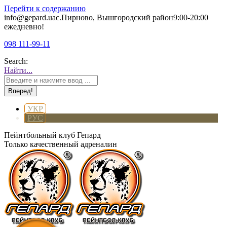
Перейти к содержанию
info@gepard.ua
с.Пирново, Вышгородский район
9:00-20:00
ежедневно!
098 111-99-11
Search:
Найти...
УКР
РУС
Пейнтбольный клуб Гепард
Только качественный адреналин