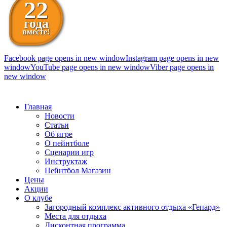
22
года
вместе!
Facebook page opens in new window
Instagram page opens in new
window
YouTube page opens in new window
Viber page opens in
new window
098 111-99-11
Главная
Новости
Статьи
Об игре
О пейнтболе
Сценарии игр
Инструктаж
Пейнтбол Магазин
Цены
Акции
О клубе
Загородный комплекс активного отдыха «Гепард»
Места для отдыха
Дисконтная программа