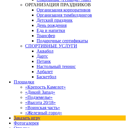
ОРГАНИЗАЦИЯ ПРАЗДНИКОВ
Организация корпоративов
Организация тимбилдингов
Детский праздник
День рождения
Еда и напитки
Трансфер
Подарочные сертификаты
СПОРТИВНЫЕ УСЛУГИ
Аквабол
Дартс
Петанк
Настольный теннис
Арбалет
Баскетбол
Площадки
«Крепость Камелот»
«Дикий Запад»
«Подземелье»
«Высота 20/18»
«Воинская часть»
«Железный город»
Заказать игру
Фотогалерея