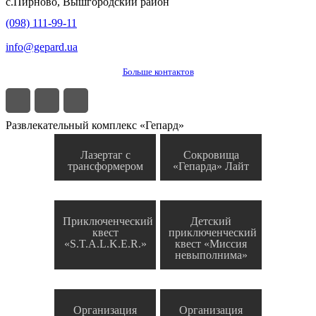
с.
Пирново
,
Вышгородский район
(098) 111-99-11
info@gepard.ua
Больше контактов
Развлекательный комплекс «Гепард»
Лазертаг с
Сокровища
трансформером
«Гепарда» Лайт
Приключенческий
Детский
квест
приключенческий
«S.T.A.L.K.E.R.»
квест «Миссия
невыполнима»
Организация
Организация