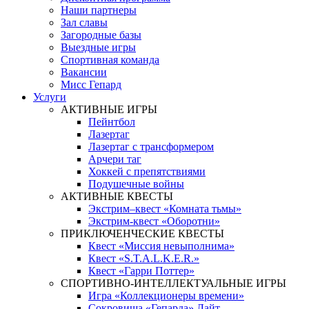
Наши партнеры
Зал славы
Загородные базы
Выездные игры
Спортивная команда
Вакансии
Мисс Гепард
Услуги
АКТИВНЫЕ ИГРЫ
Пейнтбол
Лазертаг
Лазертаг с трансформером
Арчери таг
Хоккей с препятствиями
Подушечные войны
АКТИВНЫЕ КВЕСТЫ
Экстрим–квест «Комната тьмы»
Экстрим-квест «Оборотни»
ПРИКЛЮЧЕНЧЕСКИЕ КВЕСТЫ
Квест «Миссия невыполнима»
Квест «S.T.A.L.K.E.R.»
Квест «Гарри Поттер»
СПОРТИВНО-ИНТЕЛЛЕКТУАЛЬНЫЕ ИГРЫ
Игра «Коллекционеры времени»
Сокровища «Гепарда» Лайт