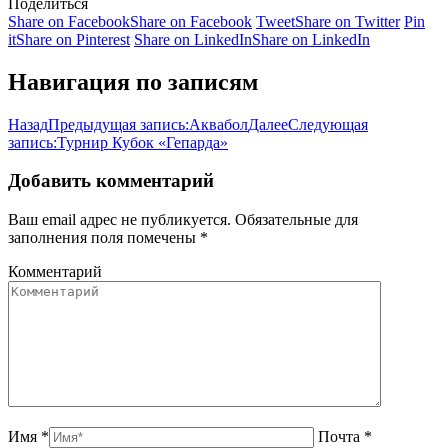
Поделиться
Share on Facebook
Share on Facebook
Tweet
Share on Twitter
Pin
it
Share on Pinterest
Share on LinkedIn
Share on LinkedIn
Навигация по записям
Назад
Предыдущая запись:
Аквабол
Далее
Следующая
запись:
Турнир Кубок «Гепарда»
Добавить комментарий
Ваш email адрес не публикуется. Обязательные для
заполнения поля помечены
*
Комментарий
Имя *
Почта *