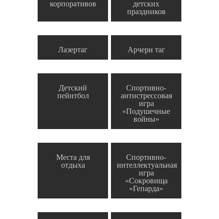
корпоративов
детских
праздников
Лазертаг
Арчери таг
Детский
Спортивно-
пейнтбол
антистрессовая
игра
«Подушечные
войны»
Места для
Спортивно-
отдыха
интеллектуальная
игра
«Сокровища
«Гепарда»