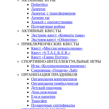
АКТИВНЫЕ ИГРЫ
Пейнтбол
Лазертаг
Лазертаг с трансформером
Арчери таг
Хоккей с препятствиями
Подушечные войны
АКТИВНЫЕ КВЕСТЫ
Экстрим–квест «Комната тьмы»
Экстрим-квест «Оборотни»
ПРИКЛЮЧЕНЧЕСКИЕ КВЕСТЫ
Квест «Миссия невыполнима»
Квест «S.T.A.L.K.E.R.»
Квест «Гарри Поттер»
СПОРТИВНО-ИНТЕЛЛЕКТУАЛЬНЫЕ ИГРЫ
Игра «Коллекционеры времени»
Сокровища «Гепарда» Лайт
ОРГАНИЗАЦИЯ ПРАЗДНИКОВ
Организация корпоративов
Организация тимбилдингов
Детский праздник
День рождения
Еда и напитки
Трансфер
Подарочные сертификаты