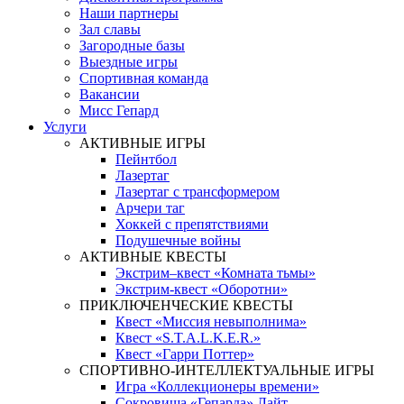
Наши партнеры
Зал славы
Загородные базы
Выездные игры
Спортивная команда
Вакансии
Мисс Гепард
Услуги
АКТИВНЫЕ ИГРЫ
Пейнтбол
Лазертаг
Лазертаг с трансформером
Арчери таг
Хоккей с препятствиями
Подушечные войны
АКТИВНЫЕ КВЕСТЫ
Экстрим–квест «Комната тьмы»
Экстрим-квест «Оборотни»
ПРИКЛЮЧЕНЧЕСКИЕ КВЕСТЫ
Квест «Миссия невыполнима»
Квест «S.T.A.L.K.E.R.»
Квест «Гарри Поттер»
СПОРТИВНО-ИНТЕЛЛЕКТУАЛЬНЫЕ ИГРЫ
Игра «Коллекционеры времени»
Сокровища «Гепарда» Лайт