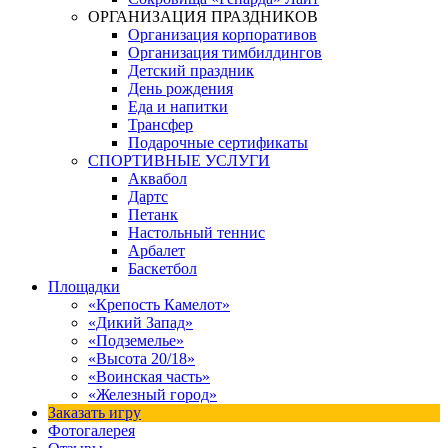
ОРГАНИЗАЦИЯ ПРАЗДНИКОВ
Организация корпоративов
Организация тимбилдингов
Детский праздник
День рождения
Еда и напитки
Трансфер
Подарочные сертификаты
СПОРТИВНЫЕ УСЛУГИ
Аквабол
Дартс
Петанк
Настольный теннис
Арбалет
Баскетбол
Площадки
«Крепость Камелот»
«Дикий Запад»
«Подземелье»
«Высота 20/18»
«Воинская часть»
«Железный город»
Заказать игру
Фотогалерея