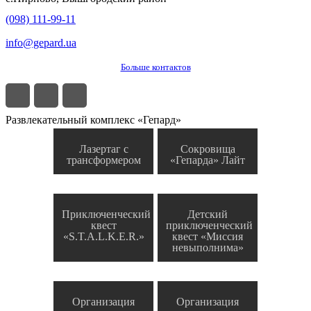
(098) 111-99-11
info@gepard.ua
Больше контактов
Развлекательный комплекс «Гепард»
Лазертаг с
Сокровища
трансформером
«Гепарда» Лайт
Приключенческий
Детский
квест
приключенческий
«S.T.A.L.K.E.R.»
квест «Миссия
невыполнима»
Организация
Организация