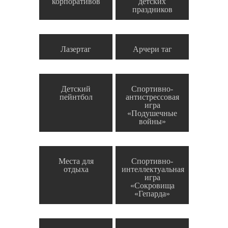
корпоративов
детских
праздников
Лазертаг
Арчери таг
Детский
Спортивно-
пейнтбол
антистрессовая
игра
«Подушечные
войны»
Места для
Спортивно-
отдыха
интеллектуальная
игра
«Сокровища
«Гепарда»