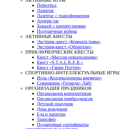
АКТИВНЫЕ ИГРЫ
Пейнтбол
Лазертаг
Лазертаг с трансформером
Арчери таг
Хоккей с препятствиями
Подушечные войны
АКТИВНЫЕ КВЕСТЫ
Экстрим–квест «Комната тьмы»
Экстрим-квест «Оборотни»
ПРИКЛЮЧЕНЧЕСКИЕ КВЕСТЫ
Квест «Миссия невыполнима»
Квест «S.T.A.L.K.E.R.»
Квест «Гарри Поттер»
СПОРТИВНО-ИНТЕЛЛЕКТУАЛЬНЫЕ ИГРЫ
Игра «Коллекционеры времени»
Сокровища «Гепарда» Лайт
ОРГАНИЗАЦИЯ ПРАЗДНИКОВ
Организация корпоративов
Организация тимбилдингов
Детский праздник
День рождения
Еда и напитки
Трансфер
Подарочные сертификаты