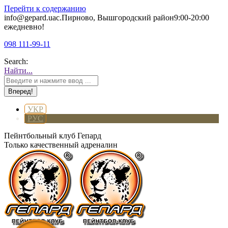
Перейти к содержанию
info@gepard.ua
с.Пирново, Вышгородский район
9:00-20:00
ежедневно!
098 111-99-11
Search:
Найти...
УКР
РУС
Пейнтбольный клуб Гепард
Только качественный адреналин