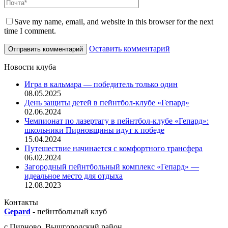
Save my name, email, and website in this browser for the next
time I comment.
Оставить комментарий
Новости клуба
Игра в кальмара — победитель только один
08.05.2025
День защиты детей в пейнтбол-клубе «Гепард»
02.06.2024
Чемпионат по лазертагу в пейнтбол-клубе «Гепард»:
школьники Пирновщины идут к победе
15.04.2024
Путешествие начинается с комфортного трансфера
06.02.2024
Загородный пейнтбольный комплекс «Гепард» —
идеальное место для отдыха
12.08.2023
Контакты
Gepard
-
пейнтбольный клуб
с.
Пирново
,
Вышгородский район