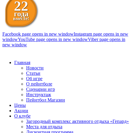
22
года
вместе!
Facebook page opens in new window
Instagram page opens in new
window
YouTube page opens in new window
Viber page opens in
new window
098 111-99-11
Главная
Новости
Статьи
Об игре
О пейнтболе
Сценарии игр
Инструктаж
Пейнтбол Магазин
Цены
Акции
О клубе
Загородный комплекс активного отдыха «Гепард»
Места для отдыха
Дисконтная программа