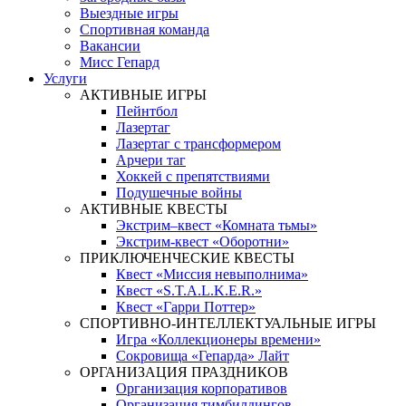
Выездные игры
Спортивная команда
Вакансии
Мисс Гепард
Услуги
АКТИВНЫЕ ИГРЫ
Пейнтбол
Лазертаг
Лазертаг с трансформером
Арчери таг
Хоккей с препятствиями
Подушечные войны
АКТИВНЫЕ КВЕСТЫ
Экстрим–квест «Комната тьмы»
Экстрим-квест «Оборотни»
ПРИКЛЮЧЕНЧЕСКИЕ КВЕСТЫ
Квест «Миссия невыполнима»
Квест «S.T.A.L.K.E.R.»
Квест «Гарри Поттер»
СПОРТИВНО-ИНТЕЛЛЕКТУАЛЬНЫЕ ИГРЫ
Игра «Коллекционеры времени»
Сокровища «Гепарда» Лайт
ОРГАНИЗАЦИЯ ПРАЗДНИКОВ
Организация корпоративов
Организация тимбилдингов