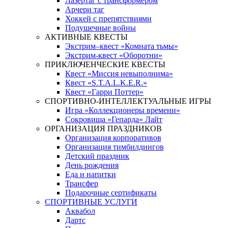
Лазертаг с трансформером
Арчери таг
Хоккей с препятствиями
Подушечные войны
АКТИВНЫЕ КВЕСТЫ
Экстрим–квест «Комната тьмы»
Экстрим-квест «Оборотни»
ПРИКЛЮЧЕНЧЕСКИЕ КВЕСТЫ
Квест «Миссия невыполнима»
Квест «S.T.A.L.K.E.R.»
Квест «Гарри Поттер»
СПОРТИВНО-ИНТЕЛЛЕКТУАЛЬНЫЕ ИГРЫ
Игра «Коллекционеры времени»
Сокровища «Гепарда» Лайт
ОРГАНИЗАЦИЯ ПРАЗДНИКОВ
Организация корпоративов
Организация тимбилдингов
Детский праздник
День рождения
Еда и напитки
Трансфер
Подарочные сертификаты
СПОРТИВНЫЕ УСЛУГИ
Аквабол
Дартс