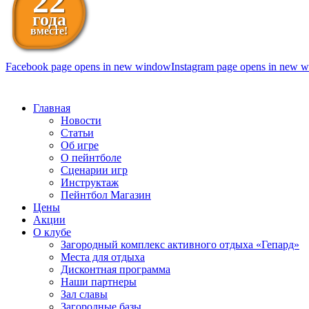
22
года
вместе!
Facebook page opens in new window
Instagram page opens in new 
098 111-99-11
Главная
Новости
Статьи
Об игре
О пейнтболе
Сценарии игр
Инструктаж
Пейнтбол Магазин
Цены
Акции
О клубе
Загородный комплекс активного отдыха «Гепард»
Места для отдыха
Дисконтная программа
Наши партнеры
Зал славы
Загородные базы