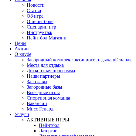
Новости
Статьи
Об игре
О пейнтболе
Сценарии игр
Инструктаж
Пейнтбол Магазин
Цены
Акции
О клубе
Загородный комплекс активного отдыха «Гепард»
Места для отдыха
Дисконтная программа
Наши партнеры
Зал славы
Загородные базы
Выездные игры
Спортивная команда
Вакансии
Мисс Гепард
Услуги
АКТИВНЫЕ ИГРЫ
Пейнтбол
Лазертаг