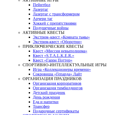
АКТИВНЫЕ ИГРЫ
Пейнтбол
Лазертаг
Лазертаг с трансформером
Арчери таг
Хоккей с препятствиями
Подушечные войны
АКТИВНЫЕ КВЕСТЫ
Экстрим–квест «Комната тьмы»
Экстрим-квест «Оборотни»
ПРИКЛЮЧЕНЧЕСКИЕ КВЕСТЫ
Квест «Миссия невыполнима»
Квест «S.T.A.L.K.E.R.»
Квест «Гарри Поттер»
СПОРТИВНО-ИНТЕЛЛЕКТУАЛЬНЫЕ ИГРЫ
Игра «Коллекционеры времени»
Сокровища «Гепарда» Лайт
ОРГАНИЗАЦИЯ ПРАЗДНИКОВ
Организация корпоративов
Организация тимбилдингов
Детский праздник
День рождения
Еда и напитки
Трансфер
Подарочные сертификаты