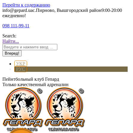
Перейти к содержанию
info@gepard.ua
с.Пирново, Вышгородский район
9:00-20:00
ежедневно!
098 111-99-11
Search:
Найти...
УКР
РУС
Пейнтбольный клуб Гепард
Только качественный адреналин