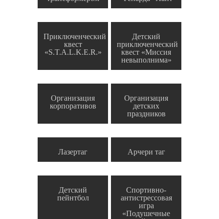
Приключенческий
Детский
квест
приключенческий
«S.T.A.L.K.E.R.»
квест «Миссия
невыполнима»
Организация
Организация
корпоративов
детских
праздников
Лазертаг
Арчери таг
Детский
Спортивно-
пейнтбол
антистрессовая
игра
«Подушечные