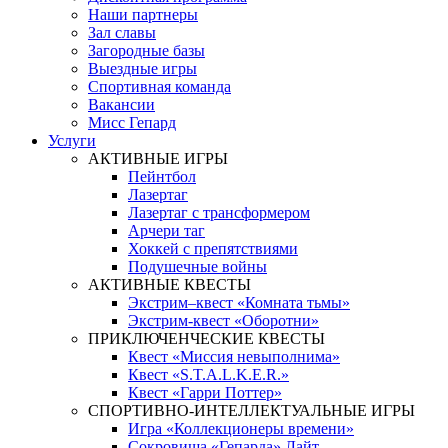
Наши партнеры
Зал славы
Загородные базы
Выездные игры
Спортивная команда
Вакансии
Мисс Гепард
Услуги
АКТИВНЫЕ ИГРЫ
Пейнтбол
Лазертаг
Лазертаг с трансформером
Арчери таг
Хоккей с препятствиями
Подушечные войны
АКТИВНЫЕ КВЕСТЫ
Экстрим–квест «Комната тьмы»
Экстрим-квест «Оборотни»
ПРИКЛЮЧЕНЧЕСКИЕ КВЕСТЫ
Квест «Миссия невыполнима»
Квест «S.T.A.L.K.E.R.»
Квест «Гарри Поттер»
СПОРТИВНО-ИНТЕЛЛЕКТУАЛЬНЫЕ ИГРЫ
Игра «Коллекционеры времени»
Сокровища «Гепарда» Лайт