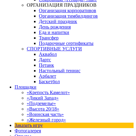
ОРГАНИЗАЦИЯ ПРАЗДНИКОВ
Организация корпоративов
Организация тимбилдингов
Детский праздник
День рождения
Еда и напитки
Трансфер
Подарочные сертификаты
СПОРТИВНЫЕ УСЛУГИ
Аквабол
Дартс
Петанк
Настольный теннис
Арбалет
Баскетбол
Площадки
«Крепость Камелот»
«Дикий Запад»
«Подземелье»
«Высота 20/18»
«Воинская часть»
«Железный город»
Заказать игру
Фотогалерея