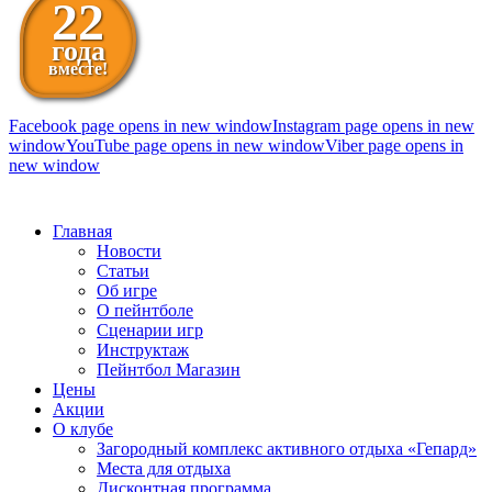
22
года
вместе!
Facebook page opens in new window
Instagram page opens in new
window
YouTube page opens in new window
Viber page opens in
new window
098 111-99-11
Главная
Новости
Статьи
Об игре
О пейнтболе
Сценарии игр
Инструктаж
Пейнтбол Магазин
Цены
Акции
О клубе
Загородный комплекс активного отдыха «Гепард»
Места для отдыха
Дисконтная программа