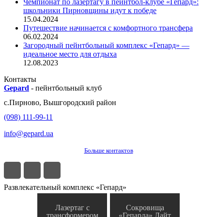
Чемпионат по лазертагу в пейнтбол-клубе «Гепард»:
школьники Пирновщины идут к победе
15.04.2024
Путешествие начинается с комфортного трансфера
06.02.2024
Загородный пейнтбольный комплекс «Гепард» —
идеальное место для отдыха
12.08.2023
Контакты
Gepard
-
пейнтбольный клуб
с.
Пирново
,
Вышгородский район
(098) 111-99-11
info@gepard.ua
Больше контактов
Развлекательный комплекс «Гепард»
Лазертаг с
Сокровища
трансформером
«Гепарда» Лайт