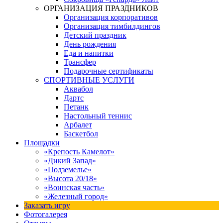
ОРГАНИЗАЦИЯ ПРАЗДНИКОВ
Организация корпоративов
Организация тимбилдингов
Детский праздник
День рождения
Еда и напитки
Трансфер
Подарочные сертификаты
СПОРТИВНЫЕ УСЛУГИ
Аквабол
Дартс
Петанк
Настольный теннис
Арбалет
Баскетбол
Площадки
«Крепость Камелот»
«Дикий Запад»
«Подземелье»
«Высота 20/18»
«Воинская часть»
«Железный город»
Заказать игру
Фотогалерея