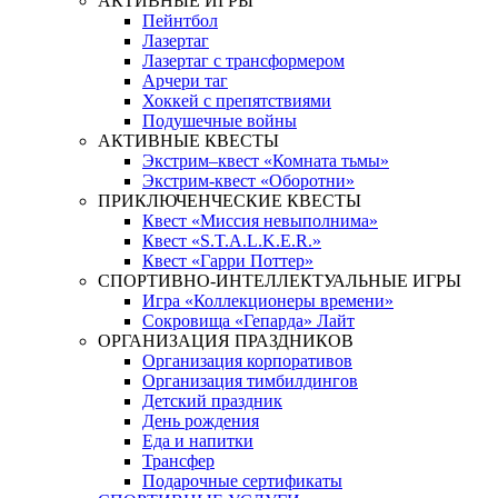
АКТИВНЫЕ ИГРЫ
Пейнтбол
Лазертаг
Лазертаг с трансформером
Арчери таг
Хоккей с препятствиями
Подушечные войны
АКТИВНЫЕ КВЕСТЫ
Экстрим–квест «Комната тьмы»
Экстрим-квест «Оборотни»
ПРИКЛЮЧЕНЧЕСКИЕ КВЕСТЫ
Квест «Миссия невыполнима»
Квест «S.T.A.L.K.E.R.»
Квест «Гарри Поттер»
СПОРТИВНО-ИНТЕЛЛЕКТУАЛЬНЫЕ ИГРЫ
Игра «Коллекционеры времени»
Сокровища «Гепарда» Лайт
ОРГАНИЗАЦИЯ ПРАЗДНИКОВ
Организация корпоративов
Организация тимбилдингов
Детский праздник
День рождения
Еда и напитки
Трансфер
Подарочные сертификаты