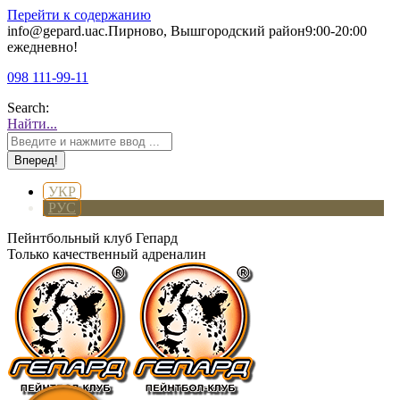
Перейти к содержанию
info@gepard.ua
с.Пирново, Вышгородский район
9:00-20:00
ежедневно!
098 111-99-11
Search:
Найти...
УКР
РУС
Пейнтбольный клуб Гепард
Только качественный адреналин