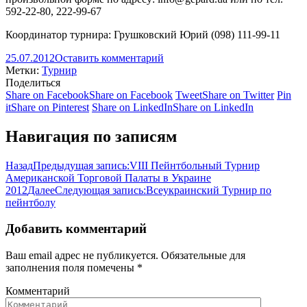
592-22-80, 222-99-67
Координатор турнира: Грушковский Юрий (098) 111-99-11
25.07.2012
Оставить комментарий
Метки:
Турнир
Поделиться
Share on Facebook
Share on Facebook
Tweet
Share on Twitter
Pin
it
Share on Pinterest
Share on LinkedIn
Share on LinkedIn
Навигация по записям
Назад
Предыдущая запись:
VIII Пейнтбольный Турнир
Американской Торговой Палаты в Украине
2012
Далее
Следующая запись:
Всеукраинский Турнир по
пейнтболу
Добавить комментарий
Ваш email адрес не публикуется. Обязательные для
заполнения поля помечены
*
Комментарий