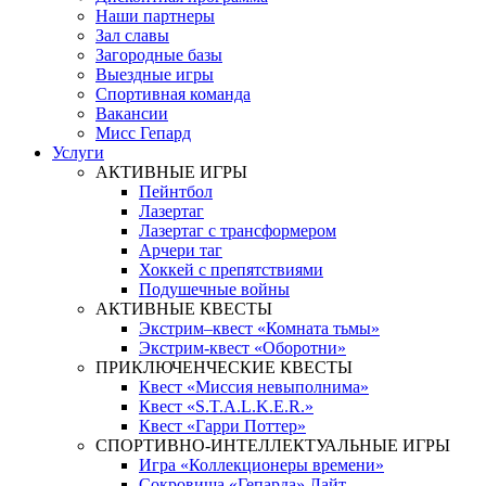
Наши партнеры
Зал славы
Загородные базы
Выездные игры
Спортивная команда
Вакансии
Мисс Гепард
Услуги
АКТИВНЫЕ ИГРЫ
Пейнтбол
Лазертаг
Лазертаг с трансформером
Арчери таг
Хоккей с препятствиями
Подушечные войны
АКТИВНЫЕ КВЕСТЫ
Экстрим–квест «Комната тьмы»
Экстрим-квест «Оборотни»
ПРИКЛЮЧЕНЧЕСКИЕ КВЕСТЫ
Квест «Миссия невыполнима»
Квест «S.T.A.L.K.E.R.»
Квест «Гарри Поттер»
СПОРТИВНО-ИНТЕЛЛЕКТУАЛЬНЫЕ ИГРЫ
Игра «Коллекционеры времени»
Сокровища «Гепарда» Лайт