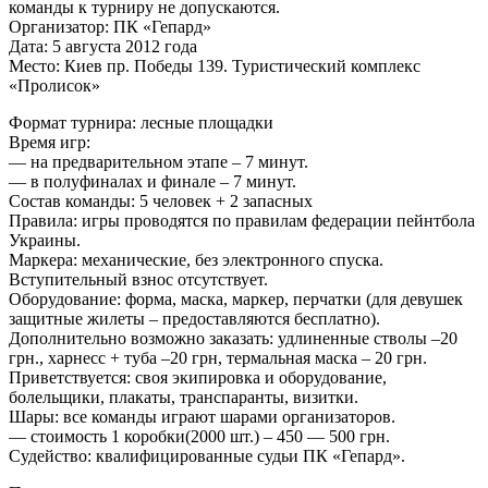
команды к турниру не допускаются.
Организатор: ПК «Гепард»
Дата: 5 августа 2012 года
Место: Киев пр. Победы 139. Туристический комплекс
«Пролисок»
Формат турнира: лесные площадки
Время игр:
— на предварительном этапе – 7 минут.
— в полуфиналах и финале – 7 минут.
Состав команды: 5 человек + 2 запасных
Правила: игры проводятся по правилам федерации пейнтбола
Украины.
Маркера: механические, без электронного спуска.
Вступительный взнос отсутствует.
Оборудование: форма, маска, маркер, перчатки (для девушек
защитные жилеты – предоставляются бесплатно).
Дополнительно возможно заказать: удлиненные стволы –20
грн., харнесс + туба –20 грн, термальная маска – 20 грн.
Приветствуется: своя экипировка и оборудование,
болельщики, плакаты, транспаранты, визитки.
Шары: все команды играют шарами организаторов.
— стоимость 1 коробки(2000 шт.) – 450 — 500 грн.
Судейство: квалифицированные судьи ПК «Гепард».