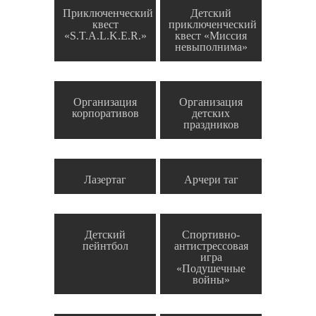
Приключенческий
Детский
квест
приключенческий
«S.T.A.L.K.E.R.»
квест «Миссия
невыполнима»
Организация
Организация
корпоративов
детских
праздников
Лазертаг
Арчери таг
Детский
Спортивно-
пейнтбол
антистрессовая
игра
«Подушечные
войны»