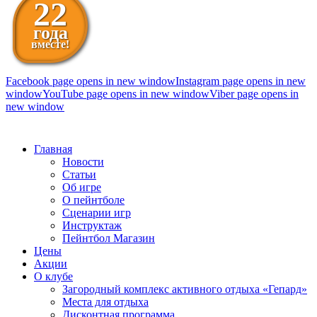
22
года
вместе!
Facebook page opens in new window
Instagram page opens in new
window
YouTube page opens in new window
Viber page opens in
new window
098 111-99-11
Главная
Новости
Статьи
Об игре
О пейнтболе
Сценарии игр
Инструктаж
Пейнтбол Магазин
Цены
Акции
О клубе
Загородный комплекс активного отдыха «Гепард»
Места для отдыха
Дисконтная программа