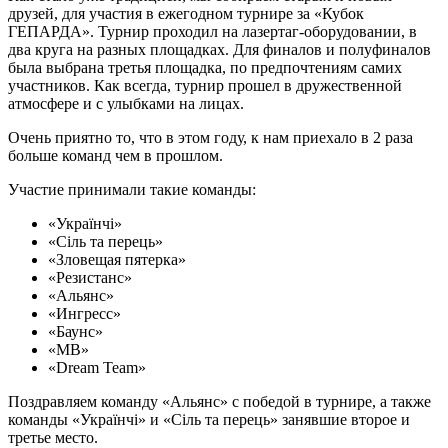
друзей, для участия в ежегодном турнире за «Кубок
ГЕПАРДА». Турнир проходил на лазертаг-оборудовании, в
два круга на разных площадках. Для финалов и полуфиналов
была выбрана третья площадка, по предпочтениям самих
участников. Как всегда, турнир прошел в дружественной
атмосфере и с улыбками на лицах.
Очень приятно то, что в этом году, к нам приехало в 2 раза
больше команд чем в прошлом.
Участие принимали такие команды:
«Українчі»
«Сіль та перець»
«Зловещая пятерка»
«Резистанс»
«Альянс»
«Ингресс»
«Баунс»
«МВ»
«Dream Team»
Поздравляем команду «Альянс» с победой в турнире, а также
команды «Українчі» и «Сіль та перець» занявшие второе и
третье место.