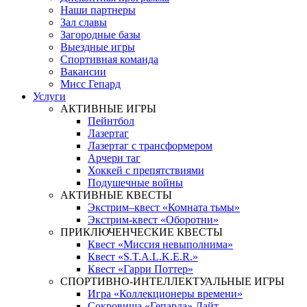
Наши партнеры
Зал славы
Загородные базы
Выездные игры
Спортивная команда
Вакансии
Мисс Гепард
Услуги
АКТИВНЫЕ ИГРЫ
Пейнтбол
Лазертаг
Лазертаг с трансформером
Арчери таг
Хоккей с препятствиями
Подушечные войны
АКТИВНЫЕ КВЕСТЫ
Экстрим–квест «Комната тьмы»
Экстрим-квест «Оборотни»
ПРИКЛЮЧЕНЧЕСКИЕ КВЕСТЫ
Квест «Миссия невыполнима»
Квест «S.T.A.L.K.E.R.»
Квест «Гарри Поттер»
СПОРТИВНО-ИНТЕЛЛЕКТУАЛЬНЫЕ ИГРЫ
Игра «Коллекционеры времени»
Сокровища «Гепарда» Лайт