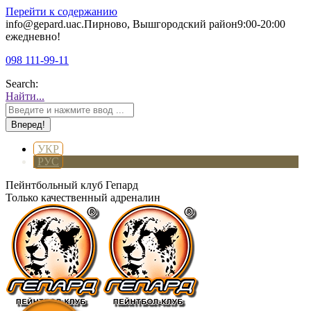
Перейти к содержанию
info@gepard.ua
с.Пирново, Вышгородский район
9:00-20:00
ежедневно!
098 111-99-11
Search:
Найти...
УКР
РУС
Пейнтбольный клуб Гепард
Только качественный адреналин