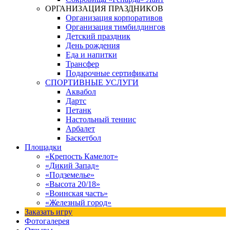
ОРГАНИЗАЦИЯ ПРАЗДНИКОВ
Организация корпоративов
Организация тимбилдингов
Детский праздник
День рождения
Еда и напитки
Трансфер
Подарочные сертификаты
СПОРТИВНЫЕ УСЛУГИ
Аквабол
Дартс
Петанк
Настольный теннис
Арбалет
Баскетбол
Площадки
«Крепость Камелот»
«Дикий Запад»
«Подземелье»
«Высота 20/18»
«Воинская часть»
«Железный город»
Заказать игру
Фотогалерея