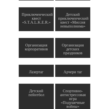
Приключенческий
Детский
квест
приключенческий
«S.T.A.L.K.E.R.»
квест «Миссия
невыполнима»
Организация
Организация
корпоративов
детских
праздников
Лазертаг
Арчери таг
Детский
Спортивно-
пейнтбол
антистрессовая
игра
«Подушечные
войны»