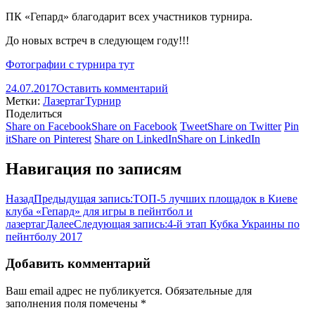
ПК «Гепард» благодарит всех участников турнира.
До новых встреч в следующем году!!!
Фотографии с турнира тут
24.07.2017
Оставить комментарий
Метки:
Лазертаг
Турнир
Поделиться
Share on Facebook
Share on Facebook
Tweet
Share on Twitter
Pin
it
Share on Pinterest
Share on LinkedIn
Share on LinkedIn
Навигация по записям
Назад
Предыдущая запись:
ТОП-5 лучших площадок в Киеве
клуба «Гепард» для игры в пейнтбол и
лазертаг
Далее
Следующая запись:
4-й этап Кубка Украины по
пейнтболу 2017
Добавить комментарий
Ваш email адрес не публикуется. Обязательные для
заполнения поля помечены
*