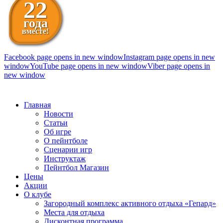
22
года
вместе!
Facebook page opens in new window
Instagram page opens in new
window
YouTube page opens in new window
Viber page opens in
new window
098 111-99-11
Главная
Новости
Статьи
Об игре
О пейнтболе
Сценарии игр
Инструктаж
Пейнтбол Магазин
Цены
Акции
О клубе
Загородный комплекс активного отдыха «Гепард»
Места для отдыха
Дисконтная программа