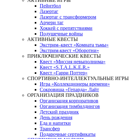
АКТИВНЫЕ ИГРЫ
Пейнтбол
Лазертаг
Лазертаг с трансформером
Арчери таг
Хоккей с препятствиями
Подушечные войны
АКТИВНЫЕ КВЕСТЫ
Экстрим–квест «Комната тьмы»
Экстрим-квест «Оборотни»
ПРИКЛЮЧЕНЧЕСКИЕ КВЕСТЫ
Квест «Миссия невыполнима»
Квест «S.T.A.L.K.E.R.»
Квест «Гарри Поттер»
СПОРТИВНО-ИНТЕЛЛЕКТУАЛЬНЫЕ ИГРЫ
Игра «Коллекционеры времени»
Сокровища «Гепарда» Лайт
ОРГАНИЗАЦИЯ ПРАЗДНИКОВ
Организация корпоративов
Организация тимбилдингов
Детский праздник
День рождения
Еда и напитки
Трансфер
Подарочные сертификаты