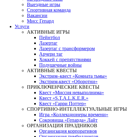
Выездные игры
Спортивная команда
Вакансии
Мисс Гепард
Услуги
АКТИВНЫЕ ИГРЫ
Пейнтбол
Лазертаг
Лазертаг с трансформером
Арчери таг
Хоккей с препятствиями
Подушечные войны
АКТИВНЫЕ КВЕСТЫ
Экстрим–квест «Комната тьмы»
Экстрим-квест «Оборотни»
ПРИКЛЮЧЕНЧЕСКИЕ КВЕСТЫ
Квест «Миссия невыполнима»
Квест «S.T.A.L.K.E.R.»
Квест «Гарри Поттер»
СПОРТИВНО-ИНТЕЛЛЕКТУАЛЬНЫЕ ИГРЫ
Игра «Коллекционеры времени»
Сокровища «Гепарда» Лайт
ОРГАНИЗАЦИЯ ПРАЗДНИКОВ
Организация корпоративов
Организация тимбилдингов