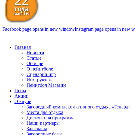
22
года
вместе!
Facebook page opens in new window
Instagram page opens in new 
098 111-99-11
Главная
Новости
Статьи
Об игре
О пейнтболе
Сценарии игр
Инструктаж
Пейнтбол Магазин
Цены
Акции
О клубе
Загородный комплекс активного отдыха «Гепард»
Места для отдыха
Дисконтная программа
Наши партнеры
Зал славы
Загородные базы