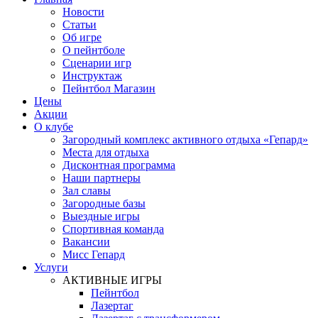
Новости
Статьи
Об игре
О пейнтболе
Сценарии игр
Инструктаж
Пейнтбол Магазин
Цены
Акции
О клубе
Загородный комплекс активного отдыха «Гепард»
Места для отдыха
Дисконтная программа
Наши партнеры
Зал славы
Загородные базы
Выездные игры
Спортивная команда
Вакансии
Мисс Гепард
Услуги
АКТИВНЫЕ ИГРЫ
Пейнтбол
Лазертаг