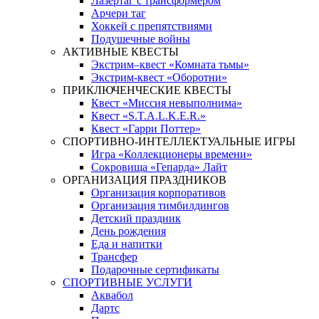
Лазертаг с трансформером
Арчери таг
Хоккей с препятствиями
Подушечные войны
АКТИВНЫЕ КВЕСТЫ
Экстрим–квест «Комната тьмы»
Экстрим-квест «Оборотни»
ПРИКЛЮЧЕНЧЕСКИЕ КВЕСТЫ
Квест «Миссия невыполнима»
Квест «S.T.A.L.K.E.R.»
Квест «Гарри Поттер»
СПОРТИВНО-ИНТЕЛЛЕКТУАЛЬНЫЕ ИГРЫ
Игра «Коллекционеры времени»
Сокровища «Гепарда» Лайт
ОРГАНИЗАЦИЯ ПРАЗДНИКОВ
Организация корпоративов
Организация тимбилдингов
Детский праздник
День рождения
Еда и напитки
Трансфер
Подарочные сертификаты
СПОРТИВНЫЕ УСЛУГИ
Аквабол
Дартс