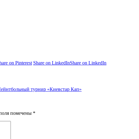
hare on Pinterest
Share on LinkedIn
Share on LinkedIn
ейнтбольный турнир «Киевстар Кап»
я поля помечены
*