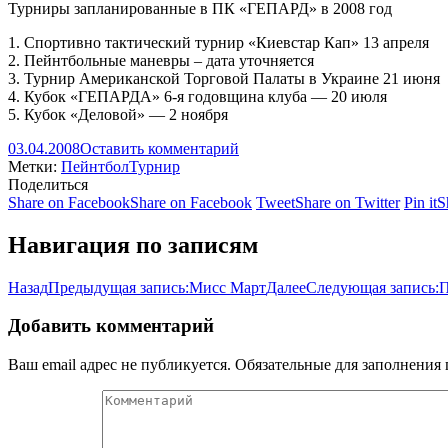
Турниры запланированные в ПК «ГЕПАРД» в 2008 год
1. Спортивно тактический турнир «Киевстар Кап» 13 апреля
2. Пейнтбольные маневры – дата уточняется
3. Турнир Американской Торговой Палаты в Украине 21 июня
4. Кубок «ГЕПАРДА» 6-я годовщина клуба — 20 июля
5. Кубок «Деловой» — 2 ноября
03.04.2008
Оставить комментарий
Метки:
Пейнтбол
Турнир
Поделиться
Share on Facebook
Share on Facebook
Tweet
Share on Twitter
Pin it
S
Навигация по записям
Назад
Предыдущая запись:
Мисс Март
Далее
Следующая запись:
П
Добавить комментарий
Ваш email адрес не публикуется. Обязательные для заполнени