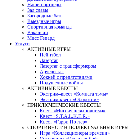
Наши партнеры
Зал славы
Загородные базы
Выездные игры
Спортивная команда
Вакансии
Мисс Гепард
Услуги
АКТИВНЫЕ ИГРЫ
Пейнтбол
Лазертаг
Лазертаг с трансформером
Арчери таг
Хоккей с препятствиями
Подушечные войны
АКТИВНЫЕ КВЕСТЫ
Экстрим–квест «Комната тьмы»
Экстрим-квест «Оборотни»
ПРИКЛЮЧЕНЧЕСКИЕ КВЕСТЫ
Квест «Миссия невыполнима»
Квест «S.T.A.L.K.E.R.»
Квест «Гарри Поттер»
СПОРТИВНО-ИНТЕЛЛЕКТУАЛЬНЫЕ ИГРЫ
Игра «Коллекционеры времени»
Сокровища «Гепарда» Лайт