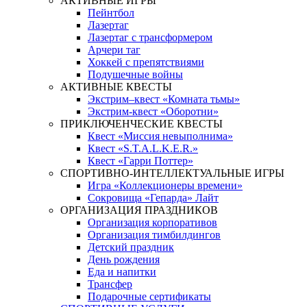
АКТИВНЫЕ ИГРЫ
Пейнтбол
Лазертаг
Лазертаг с трансформером
Арчери таг
Хоккей с препятствиями
Подушечные войны
АКТИВНЫЕ КВЕСТЫ
Экстрим–квест «Комната тьмы»
Экстрим-квест «Оборотни»
ПРИКЛЮЧЕНЧЕСКИЕ КВЕСТЫ
Квест «Миссия невыполнима»
Квест «S.T.A.L.K.E.R.»
Квест «Гарри Поттер»
СПОРТИВНО-ИНТЕЛЛЕКТУАЛЬНЫЕ ИГРЫ
Игра «Коллекционеры времени»
Сокровища «Гепарда» Лайт
ОРГАНИЗАЦИЯ ПРАЗДНИКОВ
Организация корпоративов
Организация тимбилдингов
Детский праздник
День рождения
Еда и напитки
Трансфер
Подарочные сертификаты