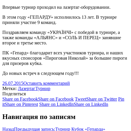
Впервые турнир проходил на лазертаг-оборудовании.
В этом году «ГЕПАРДУ» исполнилось 13 лет. В турнире
приняли участие 9 команд.
Поздравляем команду «УКРАЇНЧІ» с победой в турнире, а
также команды «АЛЬЯНС» и «СОЛЬ И ПЕРЕЦ» занявшие
второе и третье место.
ПК «Гепард» благодарит всех участников турнира, и наших
вкусных спонсоров «Пироговая Николай» за большие пироги
для призеров кубка.
До новых встреч в следующем году!!!
26.07.2015
Оставить комментарий
Метки:
Лазертаг
Турнир
Поделиться
Share on Facebook
Share on Facebook
Tweet
Share on Twitter
Pin
it
Share on Pinterest
Share on LinkedIn
Share on LinkedIn
Навигация по записям
Назад
Предыдущая запись:
Турнир Кубок «Гепарда»