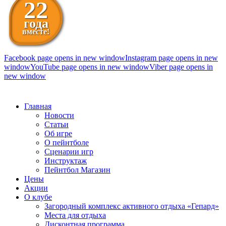
22
года
вместе!
Facebook page opens in new window
Instagram page opens in new
window
YouTube page opens in new window
Viber page opens in
new window
098 111-99-11
Главная
Новости
Статьи
Об игре
О пейнтболе
Сценарии игр
Инструктаж
Пейнтбол Магазин
Цены
Акции
О клубе
Загородный комплекс активного отдыха «Гепард»
Места для отдыха
Дисконтная программа