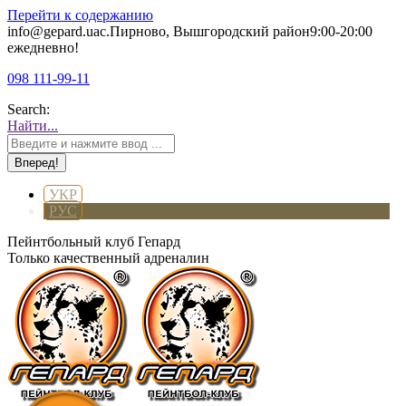
Перейти к содержанию
info@gepard.ua
с.Пирново, Вышгородский район
9:00-20:00
ежедневно!
098 111-99-11
Search:
Найти...
УКР
РУС
Пейнтбольный клуб Гепард
Только качественный адреналин