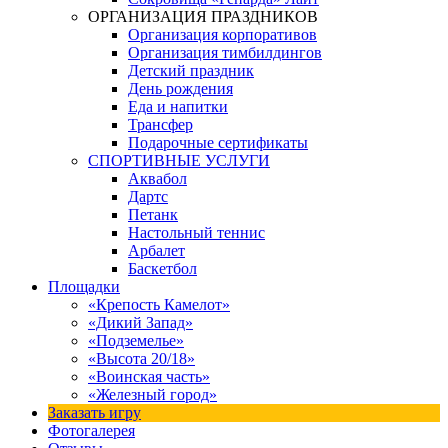
ОРГАНИЗАЦИЯ ПРАЗДНИКОВ
Организация корпоративов
Организация тимбилдингов
Детский праздник
День рождения
Еда и напитки
Трансфер
Подарочные сертификаты
СПОРТИВНЫЕ УСЛУГИ
Аквабол
Дартс
Петанк
Настольный теннис
Арбалет
Баскетбол
Площадки
«Крепость Камелот»
«Дикий Запад»
«Подземелье»
«Высота 20/18»
«Воинская часть»
«Железный город»
Заказать игру
Фотогалерея