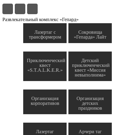
Развлекательный комплекс «Гепард»
Лазертаг с
Сокровища
трансформером
«Гепарда» Лайт
Приключенческий
Детский
квест
приключенческий
«S.T.A.L.K.E.R.»
квест «Миссия
невыполнима»
Организация
Организация
корпоративов
детских
праздников
Лазертаг
Арчери таг