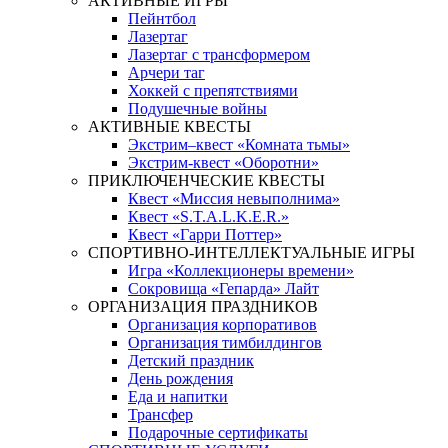
АКТИВНЫЕ ИГРЫ
Пейнтбол
Лазертаг
Лазертаг с трансформером
Арчери таг
Хоккей с препятствиями
Подушечные войны
АКТИВНЫЕ КВЕСТЫ
Экстрим–квест «Комната тьмы»
Экстрим-квест «Оборотни»
ПРИКЛЮЧЕНЧЕСКИЕ КВЕСТЫ
Квест «Миссия невыполнима»
Квест «S.T.A.L.K.E.R.»
Квест «Гарри Поттер»
СПОРТИВНО-ИНТЕЛЛЕКТУАЛЬНЫЕ ИГРЫ
Игра «Коллекционеры времени»
Сокровища «Гепарда» Лайт
ОРГАНИЗАЦИЯ ПРАЗДНИКОВ
Организация корпоративов
Организация тимбилдингов
Детский праздник
День рождения
Еда и напитки
Трансфер
Подарочные сертификаты