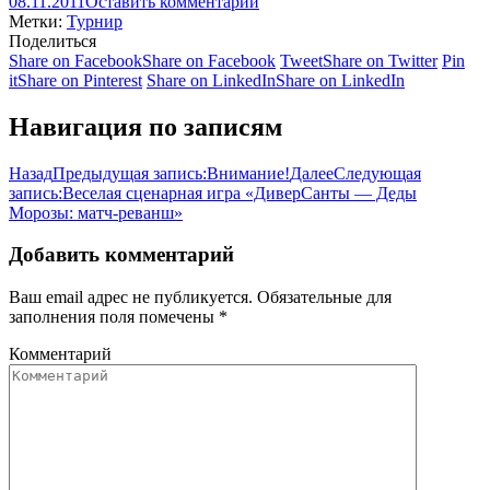
08.11.2011
Оставить комментарий
Метки:
Турнир
Поделиться
Share on Facebook
Share on Facebook
Tweet
Share on Twitter
Pin
it
Share on Pinterest
Share on LinkedIn
Share on LinkedIn
Навигация по записям
Назад
Предыдущая запись:
Внимание!
Далее
Следующая
запись:
Веселая сценарная игра «ДиверСанты — Деды
Морозы: матч-реванш»
Добавить комментарий
Ваш email адрес не публикуется. Обязательные для
заполнения поля помечены
*
Комментарий