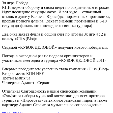
3я игра Победа
КПИ держит оборону и снова ведет по сохраненным игрокам.
Идут последние секунды матча. И вот чудо….отчаянный
отклик в душе у Валиева Юрия (два пораженных противника,
прорыв правого фланга…захват знамени противника и 5-10
секунд до финального последнего свистка турнира)
Два очка захват флага и общий счет по итогам 3х игр 4 : 2 в
пользу «Uliss (Blot)»
Седьмой «КУБОК ДЕЛОВОЙ» получает нового победителя.
Погода в очередной раз не подвела организаторов и
участников ежегодного турнира «КУБОК ДЕЛОВОЙ 2011».
Впервые победителем уверенно стала компания «Uliss (Blot)»
Второе место КПИ ИЕЕ
Третьи Matrix.ua
Четвертые Аданит –Сервис
Отдельная благодарность нашим спонсорам компании
«Эльфа» за наборы муржской косметики для всех призеров
турнира и «Пироговая» за 2х килограммовый пирог, а также
партнеру Аданит Сервис за музыкальное сопровождение.