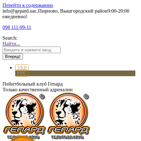
Перейти к содержанию
info@gepard.ua
с.Пирново, Вышгородский район
9:00-20:00
ежедневно!
098 111-99-11
Search:
Найти...
УКР
РУС
Пейнтбольный клуб Гепард
Только качественный адреналин