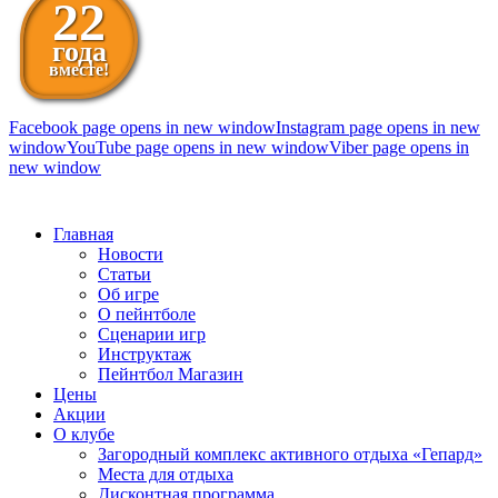
22
года
вместе!
Facebook page opens in new window
Instagram page opens in new
window
YouTube page opens in new window
Viber page opens in
new window
098 111-99-11
Главная
Новости
Статьи
Об игре
О пейнтболе
Сценарии игр
Инструктаж
Пейнтбол Магазин
Цены
Акции
О клубе
Загородный комплекс активного отдыха «Гепард»
Места для отдыха
Дисконтная программа