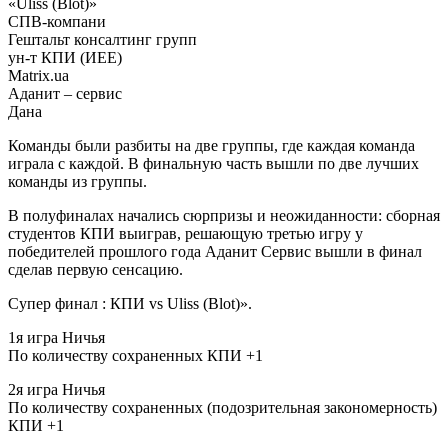
«Uliss (Blot)»
СПВ-компани
Гештальт консалтинг групп
ун-т КПИ (ИЕЕ)
Matrix.ua
Аданит – сервис
Дана
Команды были разбиты на две группы, где каждая команда
играла с каждой. В финальную часть вышли по две лучших
команды из группы.
В полуфиналах начались сюрпризы и неожиданности: сборная
студентов КПИ выиграв, решающую третью игру у
победителей прошлого года Аданит Сервис вышли в финал
сделав первую сенсацию.
Супер финал : КПИ vs Uliss (Blot)».
1я игра Ничья
По количеству сохраненных КПИ +1
2я игра Ничья
По количеству сохраненных (подозрительная закономерность)
КПИ +1