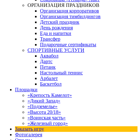
ОРГАНИЗАЦИЯ ПРАЗДНИКОВ
Организация корпоративов
Организация тимбилдингов
Детский праздник
День рождения
Еда и напитки
Трансфер
Подарочные сертификаты
СПОРТИВНЫЕ УСЛУГИ
Аквабол
Дартс
Петанк
Настольный теннис
Арбалет
Баскетбол
Площадки
«Крепость Камелот»
«Дикий Запад»
«Подземелье»
«Высота 20/18»
«Воинская часть»
«Железный город»
Заказать игру
Фотогалерея