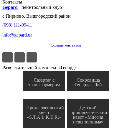
Контакты
Gepard
-
пейнтбольный клуб
с.
Пирново
,
Вышгородский район
(098) 111-99-11
info@gepard.ua
Больше контактов
Развлекательный комплекс «Гепард»
Лазертаг с
Сокровища
трансформером
«Гепарда» Лайт
Приключенческий
Детский
квест
приключенческий
«S.T.A.L.K.E.R.»
квест «Миссия
невыполнима»