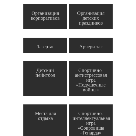
Организация
Организация
корпоративов
детских
праздников
Лазертаг
Арчери таг
Детский
Спортивно-
пейнтбол
антистрессовая
игра
«Подушечные
войны»
Места для
Спортивно-
отдыха
интеллектуальная
игра
«Сокровища
«Гепарда»