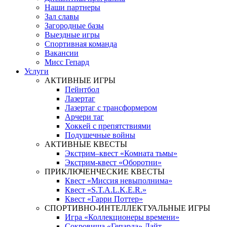
Наши партнеры
Зал славы
Загородные базы
Выездные игры
Спортивная команда
Вакансии
Мисс Гепард
Услуги
АКТИВНЫЕ ИГРЫ
Пейнтбол
Лазертаг
Лазертаг с трансформером
Арчери таг
Хоккей с препятствиями
Подушечные войны
АКТИВНЫЕ КВЕСТЫ
Экстрим–квест «Комната тьмы»
Экстрим-квест «Оборотни»
ПРИКЛЮЧЕНЧЕСКИЕ КВЕСТЫ
Квест «Миссия невыполнима»
Квест «S.T.A.L.K.E.R.»
Квест «Гарри Поттер»
СПОРТИВНО-ИНТЕЛЛЕКТУАЛЬНЫЕ ИГРЫ
Игра «Коллекционеры времени»
Сокровища «Гепарда» Лайт