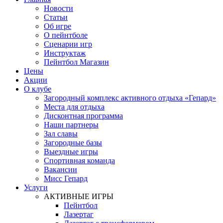
Новости
Статьи
Об игре
О пейнтболе
Сценарии игр
Инструктаж
Пейнтбол Магазин
Цены
Акции
О клубе
Загородный комплекс активного отдыха «Гепард»
Места для отдыха
Дисконтная программа
Наши партнеры
Зал славы
Загородные базы
Выездные игры
Спортивная команда
Вакансии
Мисс Гепард
Услуги
АКТИВНЫЕ ИГРЫ
Пейнтбол
Лазертаг