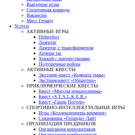
Выездные игры
Спортивная команда
Вакансии
Мисс Гепард
Услуги
АКТИВНЫЕ ИГРЫ
Пейнтбол
Лазертаг
Лазертаг с трансформером
Арчери таг
Хоккей с препятствиями
Подушечные войны
АКТИВНЫЕ КВЕСТЫ
Экстрим–квест «Комната тьмы»
Экстрим-квест «Оборотни»
ПРИКЛЮЧЕНЧЕСКИЕ КВЕСТЫ
Квест «Миссия невыполнима»
Квест «S.T.A.L.K.E.R.»
Квест «Гарри Поттер»
СПОРТИВНО-ИНТЕЛЛЕКТУАЛЬНЫЕ ИГРЫ
Игра «Коллекционеры времени»
Сокровища «Гепарда» Лайт
ОРГАНИЗАЦИЯ ПРАЗДНИКОВ
Организация корпоративов
Организация тимбилдингов