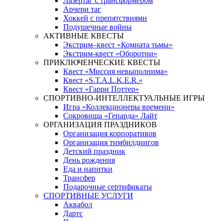
Лазертаг с трансформером
Арчери таг
Хоккей с препятствиями
Подушечные войны
АКТИВНЫЕ КВЕСТЫ
Экстрим–квест «Комната тьмы»
Экстрим-квест «Оборотни»
ПРИКЛЮЧЕНЧЕСКИЕ КВЕСТЫ
Квест «Миссия невыполнима»
Квест «S.T.A.L.K.E.R.»
Квест «Гарри Поттер»
СПОРТИВНО-ИНТЕЛЛЕКТУАЛЬНЫЕ ИГРЫ
Игра «Коллекционеры времени»
Сокровища «Гепарда» Лайт
ОРГАНИЗАЦИЯ ПРАЗДНИКОВ
Организация корпоративов
Организация тимбилдингов
Детский праздник
День рождения
Еда и напитки
Трансфер
Подарочные сертификаты
СПОРТИВНЫЕ УСЛУГИ
Аквабол
Дартс