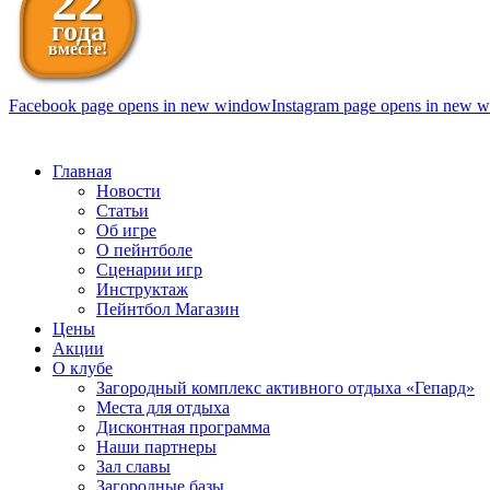
22
года
вместе!
Facebook page opens in new window
Instagram page opens in new 
098 111-99-11
Главная
Новости
Статьи
Об игре
О пейнтболе
Сценарии игр
Инструктаж
Пейнтбол Магазин
Цены
Акции
О клубе
Загородный комплекс активного отдыха «Гепард»
Места для отдыха
Дисконтная программа
Наши партнеры
Зал славы
Загородные базы