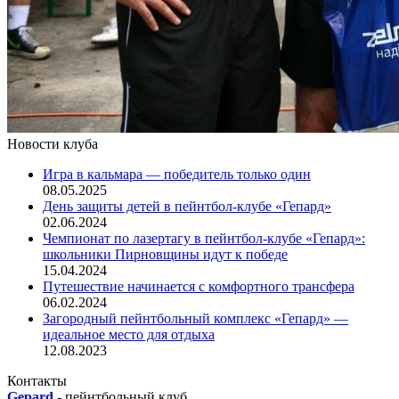
Новости клуба
Игра в кальмара — победитель только один
08.05.2025
День защиты детей в пейнтбол-клубе «Гепард»
02.06.2024
Чемпионат по лазертагу в пейнтбол-клубе «Гепард»:
школьники Пирновщины идут к победе
15.04.2024
Путешествие начинается с комфортного трансфера
06.02.2024
Загородный пейнтбольный комплекс «Гепард» —
идеальное место для отдыха
12.08.2023
Контакты
Gepard
-
пейнтбольный клуб