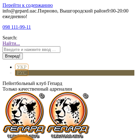
Перейти к содержанию
info@gepard.ua
с.Пирново, Вышгородский район
9:00-20:00
ежедневно!
098 111-99-11
Search:
Найти...
УКР
РУС
Пейнтбольный клуб Гепард
Только качественный адреналин