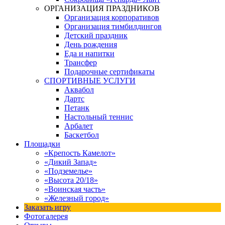
ОРГАНИЗАЦИЯ ПРАЗДНИКОВ
Организация корпоративов
Организация тимбилдингов
Детский праздник
День рождения
Еда и напитки
Трансфер
Подарочные сертификаты
СПОРТИВНЫЕ УСЛУГИ
Аквабол
Дартс
Петанк
Настольный теннис
Арбалет
Баскетбол
Площадки
«Крепость Камелот»
«Дикий Запад»
«Подземелье»
«Высота 20/18»
«Воинская часть»
«Железный город»
Заказать игру
Фотогалерея