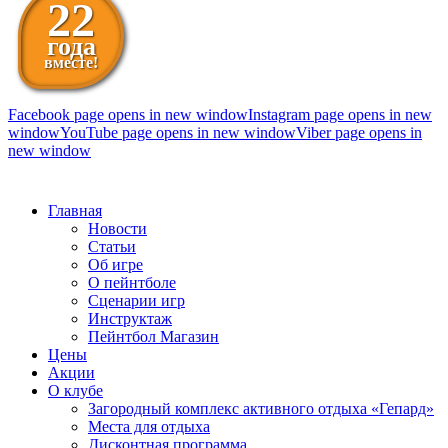
22
года
вместе!
Facebook page opens in new window
Instagram page opens in new
window
YouTube page opens in new window
Viber page opens in
new window
098 111-99-11
Главная
Новости
Статьи
Об игре
О пейнтболе
Сценарии игр
Инструктаж
Пейнтбол Магазин
Цены
Акции
О клубе
Загородный комплекс активного отдыха «Гепард»
Места для отдыха
Дисконтная программа