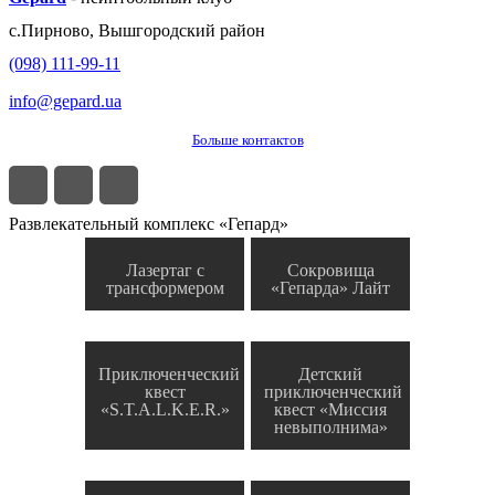
с.
Пирново
,
Вышгородский район
(098) 111-99-11
info@gepard.ua
Больше контактов
Развлекательный комплекс «Гепард»
Лазертаг с
Сокровища
трансформером
«Гепарда» Лайт
Приключенческий
Детский
квест
приключенческий
«S.T.A.L.K.E.R.»
квест «Миссия
невыполнима»