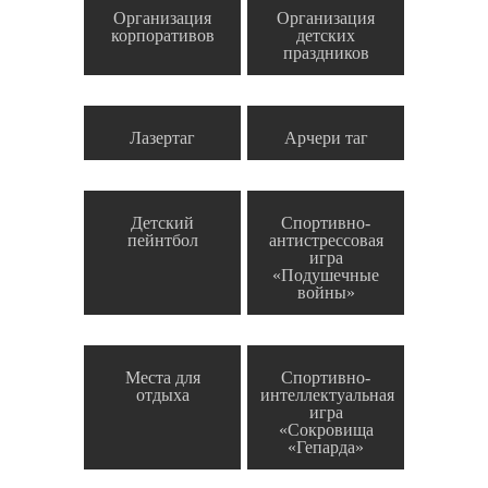
Организация
Организация
корпоративов
детских
праздников
Лазертаг
Арчери таг
Детский
Спортивно-
пейнтбол
антистрессовая
игра
«Подушечные
войны»
Места для
Спортивно-
отдыха
интеллектуальная
игра
«Сокровища
«Гепарда»