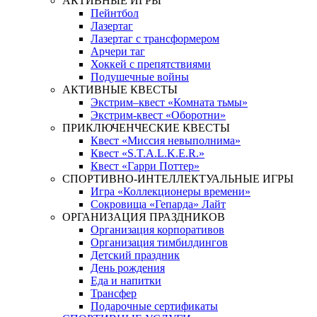
АКТИВНЫЕ ИГРЫ
Пейнтбол
Лазертаг
Лазертаг с трансформером
Арчери таг
Хоккей с препятствиями
Подушечные войны
АКТИВНЫЕ КВЕСТЫ
Экстрим–квест «Комната тьмы»
Экстрим-квест «Оборотни»
ПРИКЛЮЧЕНЧЕСКИЕ КВЕСТЫ
Квест «Миссия невыполнима»
Квест «S.T.A.L.K.E.R.»
Квест «Гарри Поттер»
СПОРТИВНО-ИНТЕЛЛЕКТУАЛЬНЫЕ ИГРЫ
Игра «Коллекционеры времени»
Сокровища «Гепарда» Лайт
ОРГАНИЗАЦИЯ ПРАЗДНИКОВ
Организация корпоративов
Организация тимбилдингов
Детский праздник
День рождения
Еда и напитки
Трансфер
Подарочные сертификаты