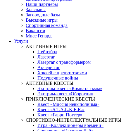
Наши партнеры
Зал славы
Загородные базы
Выездные игры
Спортивная команда
Вакансии
Мисс Гепард
Услуги
АКТИВНЫЕ ИГРЫ
Пейнтбол
Лазертаг
Лазертаг с трансформером
Арчери таг
Хоккей с препятствиями
Подушечные войны
АКТИВНЫЕ КВЕСТЫ
Экстрим–квест «Комната тьмы»
Экстрим-квест «Оборотни»
ПРИКЛЮЧЕНЧЕСКИЕ КВЕСТЫ
Квест «Миссия невыполнима»
Квест «S.T.A.L.K.E.R.»
Квест «Гарри Поттер»
СПОРТИВНО-ИНТЕЛЛЕКТУАЛЬНЫЕ ИГРЫ
Игра «Коллекционеры времени»
Сокровища «Гепарда» Лайт