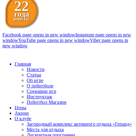
22
года
вместе!
Facebook page opens in new window
Instagram page opens in new
window
YouTube page opens in new window
Viber page opens in
new window
098 111-99-11
Главная
Новости
Статьи
Об игре
О пейнтболе
Сценарии игр
Инструктаж
Пейнтбол Магазин
Цены
Акции
О клубе
Загородный комплекс активного отдыха «Гепард»
Места для отдыха
Дисконтная программа