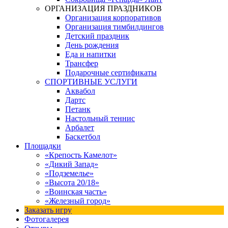
ОРГАНИЗАЦИЯ ПРАЗДНИКОВ
Организация корпоративов
Организация тимбилдингов
Детский праздник
День рождения
Еда и напитки
Трансфер
Подарочные сертификаты
СПОРТИВНЫЕ УСЛУГИ
Аквабол
Дартс
Петанк
Настольный теннис
Арбалет
Баскетбол
Площадки
«Крепость Камелот»
«Дикий Запад»
«Подземелье»
«Высота 20/18»
«Воинская часть»
«Железный город»
Заказать игру
Фотогалерея