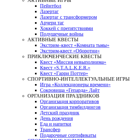
АКТИВНЫЕ ИГРЫ
Пейнтбол
Лазертаг
Лазертаг с трансформером
Арчери таг
Хоккей с препятствиями
Подушечные войны
АКТИВНЫЕ КВЕСТЫ
Экстрим–квест «Комната тьмы»
Экстрим-квест «Оборотни»
ПРИКЛЮЧЕНЧЕСКИЕ КВЕСТЫ
Квест «Миссия невыполнима»
Квест «S.T.A.L.K.E.R.»
Квест «Гарри Поттер»
СПОРТИВНО-ИНТЕЛЛЕКТУАЛЬНЫЕ ИГРЫ
Игра «Коллекционеры времени»
Сокровища «Гепарда» Лайт
ОРГАНИЗАЦИЯ ПРАЗДНИКОВ
Организация корпоративов
Организация тимбилдингов
Детский праздник
День рождения
Еда и напитки
Трансфер
Подарочные сертификаты