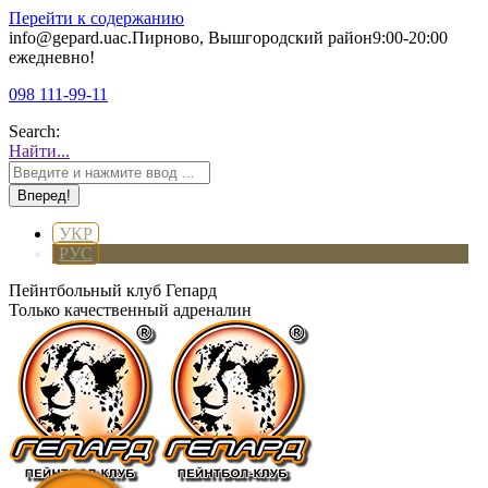
Перейти к содержанию
info@gepard.ua
с.Пирново, Вышгородский район
9:00-20:00
ежедневно!
098 111-99-11
Search:
Найти...
УКР
РУС
Пейнтбольный клуб Гепард
Только качественный адреналин