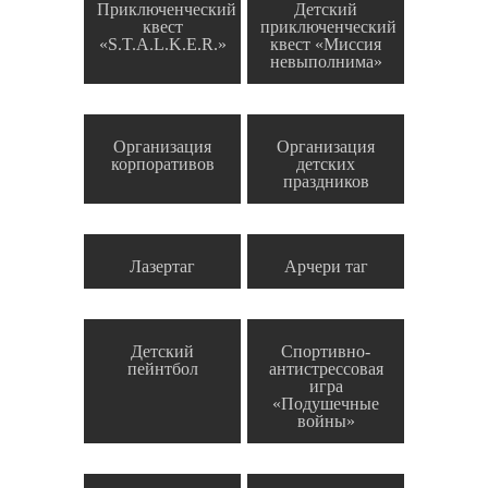
Приключенческий
Детский
квест
приключенческий
«S.T.A.L.K.E.R.»
квест «Миссия
невыполнима»
Организация
Организация
корпоративов
детских
праздников
Лазертаг
Арчери таг
Детский
Спортивно-
пейнтбол
антистрессовая
игра
«Подушечные
войны»