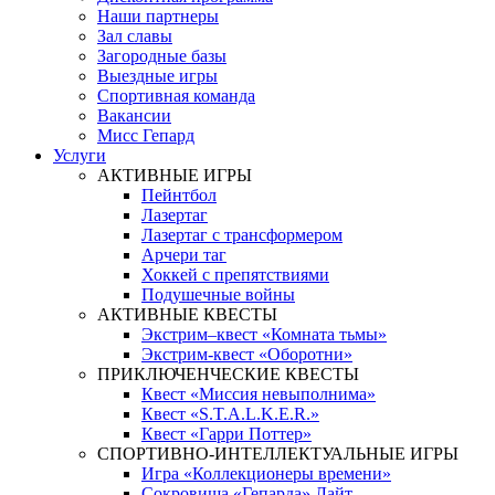
Наши партнеры
Зал славы
Загородные базы
Выездные игры
Спортивная команда
Вакансии
Мисс Гепард
Услуги
АКТИВНЫЕ ИГРЫ
Пейнтбол
Лазертаг
Лазертаг с трансформером
Арчери таг
Хоккей с препятствиями
Подушечные войны
АКТИВНЫЕ КВЕСТЫ
Экстрим–квест «Комната тьмы»
Экстрим-квест «Оборотни»
ПРИКЛЮЧЕНЧЕСКИЕ КВЕСТЫ
Квест «Миссия невыполнима»
Квест «S.T.A.L.K.E.R.»
Квест «Гарри Поттер»
СПОРТИВНО-ИНТЕЛЛЕКТУАЛЬНЫЕ ИГРЫ
Игра «Коллекционеры времени»
Сокровища «Гепарда» Лайт