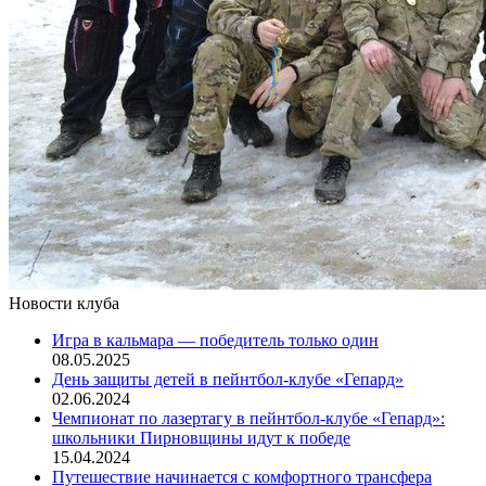
Новости клуба
Игра в кальмара — победитель только один
08.05.2025
День защиты детей в пейнтбол-клубе «Гепард»
02.06.2024
Чемпионат по лазертагу в пейнтбол-клубе «Гепард»:
школьники Пирновщины идут к победе
15.04.2024
Путешествие начинается с комфортного трансфера