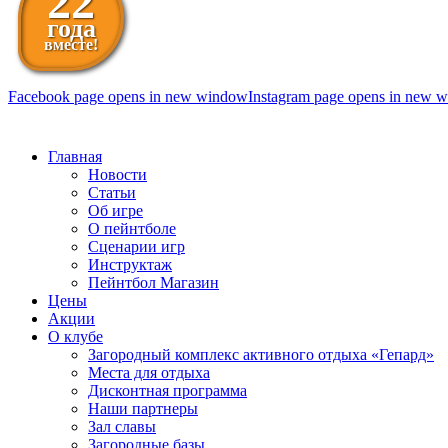
22
года
вместе!
Facebook page opens in new window
Instagram page opens in new 
098 111-99-11
Главная
Новости
Статьи
Об игре
О пейнтболе
Сценарии игр
Инструктаж
Пейнтбол Магазин
Цены
Акции
О клубе
Загородный комплекс активного отдыха «Гепард»
Места для отдыха
Дисконтная программа
Наши партнеры
Зал славы
Загородные базы