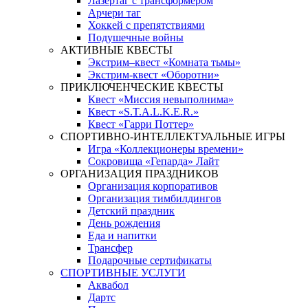
Лазертаг с трансформером
Арчери таг
Хоккей с препятствиями
Подушечные войны
АКТИВНЫЕ КВЕСТЫ
Экстрим–квест «Комната тьмы»
Экстрим-квест «Оборотни»
ПРИКЛЮЧЕНЧЕСКИЕ КВЕСТЫ
Квест «Миссия невыполнима»
Квест «S.T.A.L.K.E.R.»
Квест «Гарри Поттер»
СПОРТИВНО-ИНТЕЛЛЕКТУАЛЬНЫЕ ИГРЫ
Игра «Коллекционеры времени»
Сокровища «Гепарда» Лайт
ОРГАНИЗАЦИЯ ПРАЗДНИКОВ
Организация корпоративов
Организация тимбилдингов
Детский праздник
День рождения
Еда и напитки
Трансфер
Подарочные сертификаты
СПОРТИВНЫЕ УСЛУГИ
Аквабол
Дартс