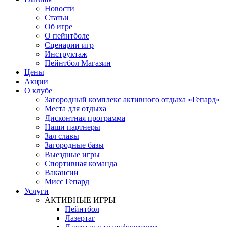
Новости
Статьи
Об игре
О пейнтболе
Сценарии игр
Инструктаж
Пейнтбол Магазин
Цены
Акции
О клубе
Загородный комплекс активного отдыха «Гепард»
Места для отдыха
Дисконтная программа
Наши партнеры
Зал славы
Загородные базы
Выездные игры
Спортивная команда
Вакансии
Мисс Гепард
Услуги
АКТИВНЫЕ ИГРЫ
Пейнтбол
Лазертаг