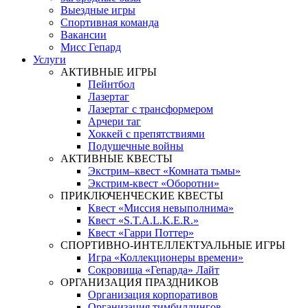
Выездные игры
Спортивная команда
Вакансии
Мисс Гепард
Услуги
АКТИВНЫЕ ИГРЫ
Пейнтбол
Лазертаг
Лазертаг с трансформером
Арчери таг
Хоккей с препятствиями
Подушечные войны
АКТИВНЫЕ КВЕСТЫ
Экстрим–квест «Комната тьмы»
Экстрим-квест «Оборотни»
ПРИКЛЮЧЕНЧЕСКИЕ КВЕСТЫ
Квест «Миссия невыполнима»
Квест «S.T.A.L.K.E.R.»
Квест «Гарри Поттер»
СПОРТИВНО-ИНТЕЛЛЕКТУАЛЬНЫЕ ИГРЫ
Игра «Коллекционеры времени»
Сокровища «Гепарда» Лайт
ОРГАНИЗАЦИЯ ПРАЗДНИКОВ
Организация корпоративов
Организация тимбилдингов