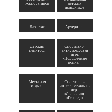
корпоративов
детских
праздников
Лазертаг
Арчери таг
Детский
Спортивно-
пейнтбол
антистрессовая
игра
«Подушечные
войны»
Места для
Спортивно-
отдыха
интеллектуальная
игра
«Сокровища
«Гепарда»