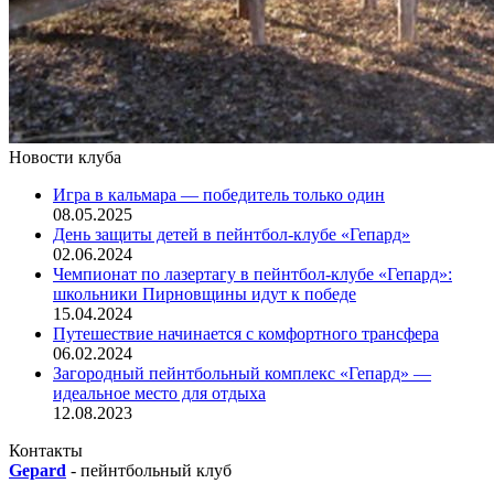
Новости клуба
Игра в кальмара — победитель только один
08.05.2025
День защиты детей в пейнтбол-клубе «Гепард»
02.06.2024
Чемпионат по лазертагу в пейнтбол-клубе «Гепард»:
школьники Пирновщины идут к победе
15.04.2024
Путешествие начинается с комфортного трансфера
06.02.2024
Загородный пейнтбольный комплекс «Гепард» —
идеальное место для отдыха
12.08.2023
Контакты
Gepard
-
пейнтбольный клуб