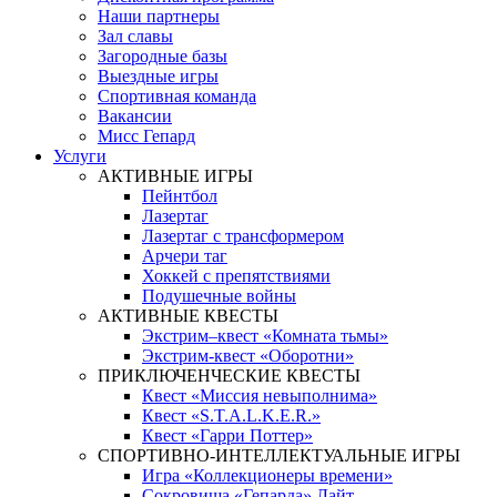
Наши партнеры
Зал славы
Загородные базы
Выездные игры
Спортивная команда
Вакансии
Мисс Гепард
Услуги
АКТИВНЫЕ ИГРЫ
Пейнтбол
Лазертаг
Лазертаг с трансформером
Арчери таг
Хоккей с препятствиями
Подушечные войны
АКТИВНЫЕ КВЕСТЫ
Экстрим–квест «Комната тьмы»
Экстрим-квест «Оборотни»
ПРИКЛЮЧЕНЧЕСКИЕ КВЕСТЫ
Квест «Миссия невыполнима»
Квест «S.T.A.L.K.E.R.»
Квест «Гарри Поттер»
СПОРТИВНО-ИНТЕЛЛЕКТУАЛЬНЫЕ ИГРЫ
Игра «Коллекционеры времени»
Сокровища «Гепарда» Лайт