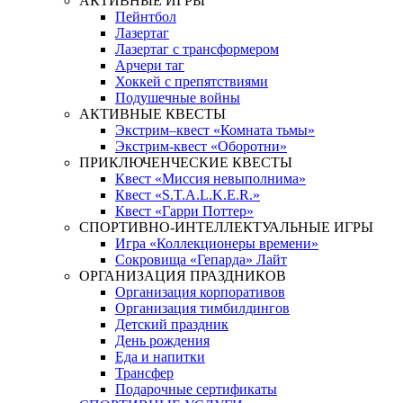
АКТИВНЫЕ ИГРЫ
Пейнтбол
Лазертаг
Лазертаг с трансформером
Арчери таг
Хоккей с препятствиями
Подушечные войны
АКТИВНЫЕ КВЕСТЫ
Экстрим–квест «Комната тьмы»
Экстрим-квест «Оборотни»
ПРИКЛЮЧЕНЧЕСКИЕ КВЕСТЫ
Квест «Миссия невыполнима»
Квест «S.T.A.L.K.E.R.»
Квест «Гарри Поттер»
СПОРТИВНО-ИНТЕЛЛЕКТУАЛЬНЫЕ ИГРЫ
Игра «Коллекционеры времени»
Сокровища «Гепарда» Лайт
ОРГАНИЗАЦИЯ ПРАЗДНИКОВ
Организация корпоративов
Организация тимбилдингов
Детский праздник
День рождения
Еда и напитки
Трансфер
Подарочные сертификаты