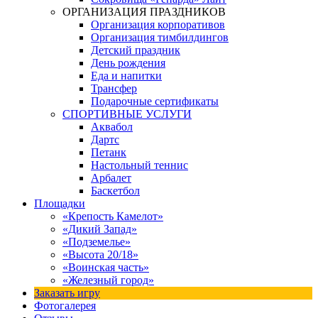
ОРГАНИЗАЦИЯ ПРАЗДНИКОВ
Организация корпоративов
Организация тимбилдингов
Детский праздник
День рождения
Еда и напитки
Трансфер
Подарочные сертификаты
СПОРТИВНЫЕ УСЛУГИ
Аквабол
Дартс
Петанк
Настольный теннис
Арбалет
Баскетбол
Площадки
«Крепость Камелот»
«Дикий Запад»
«Подземелье»
«Высота 20/18»
«Воинская часть»
«Железный город»
Заказать игру
Фотогалерея