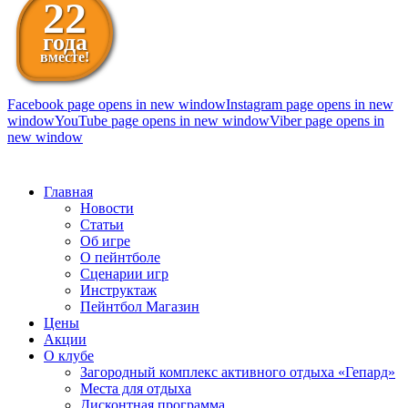
22
года
вместе!
Facebook page opens in new window
Instagram page opens in new
window
YouTube page opens in new window
Viber page opens in
new window
098 111-99-11
Главная
Новости
Статьи
Об игре
О пейнтболе
Сценарии игр
Инструктаж
Пейнтбол Магазин
Цены
Акции
О клубе
Загородный комплекс активного отдыха «Гепард»
Места для отдыха
Дисконтная программа