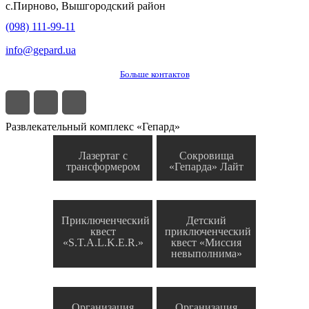
с.
Пирново
,
Вышгородский район
(098) 111-99-11
info@gepard.ua
Больше контактов
Развлекательный комплекс «Гепард»
Лазертаг с
Сокровища
трансформером
«Гепарда» Лайт
Приключенческий
Детский
квест
приключенческий
«S.T.A.L.K.E.R.»
квест «Миссия
невыполнима»
Организация
Организация