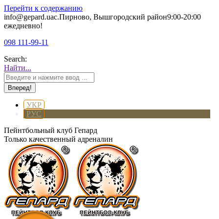
Перейти к содержанию
info@gepard.ua
с.Пирново, Вышгородский район
9:00-20:00
ежедневно!
098 111-99-11
Search:
Найти...
УКР
РУС
Пейнтбольный клуб Гепард
Только качественный адреналин