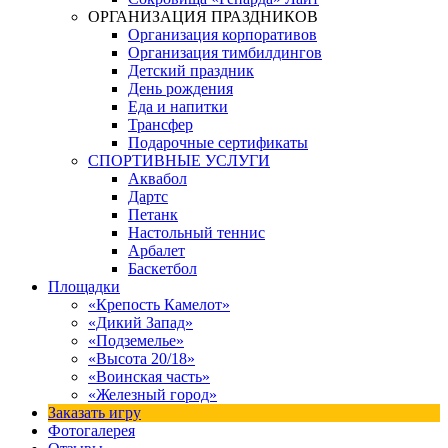
ОРГАНИЗАЦИЯ ПРАЗДНИКОВ
Организация корпоративов
Организация тимбилдингов
Детский праздник
День рождения
Еда и напитки
Трансфер
Подарочные сертификаты
СПОРТИВНЫЕ УСЛУГИ
Аквабол
Дартс
Петанк
Настольный теннис
Арбалет
Баскетбол
Площадки
«Крепость Камелот»
«Дикий Запад»
«Подземелье»
«Высота 20/18»
«Воинская часть»
«Железный город»
Заказать игру
Фотогалерея