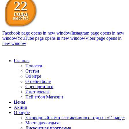
22
года
вместе!
Facebook page opens in new window
Instagram page opens in new
window
YouTube page opens in new window
Viber page opens in
new window
098 111-99-11
Главная
Новости
Статьи
Об игре
О пейнтболе
Сценарии игр
Инструктаж
Пейнтбол Магазин
Цены
Акции
О клубе
Загородный комплекс активного отдыха «Гепард»
Места для отдыха
Дисконтная программа