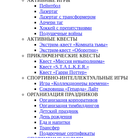
АКТИВНЫЕ ИГРЫ
Пейнтбол
Лазертаг
Лазертаг с трансформером
Арчери таг
Хоккей с препятствиями
Подушечные войны
АКТИВНЫЕ КВЕСТЫ
Экстрим–квест «Комната тьмы»
Экстрим-квест «Оборотни»
ПРИКЛЮЧЕНЧЕСКИЕ КВЕСТЫ
Квест «Миссия невыполнима»
Квест «S.T.A.L.K.E.R.»
Квест «Гарри Поттер»
СПОРТИВНО-ИНТЕЛЛЕКТУАЛЬНЫЕ ИГРЫ
Игра «Коллекционеры времени»
Сокровища «Гепарда» Лайт
ОРГАНИЗАЦИЯ ПРАЗДНИКОВ
Организация корпоративов
Организация тимбилдингов
Детский праздник
День рождения
Еда и напитки
Трансфер
Подарочные сертификаты