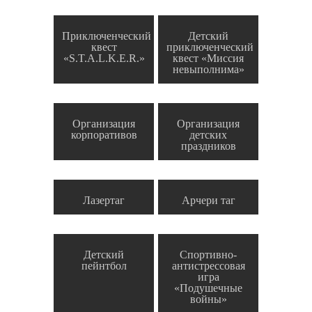
Приключенческий
Детский
квест
приключенческий
«S.T.A.L.K.E.R.»
квест «Миссия
невыполнима»
Организация
Организация
корпоративов
детских
праздников
Лазертаг
Арчери таг
Детский
Спортивно-
пейнтбол
антистрессовая
игра
«Подушечные
войны»