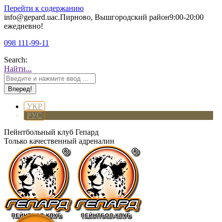
Перейти к содержанию
info@gepard.ua
с.Пирново, Вышгородский район
9:00-20:00
ежедневно!
098 111-99-11
Search:
Найти...
УКР
РУС
Пейнтбольный клуб Гепард
Только качественный адреналин