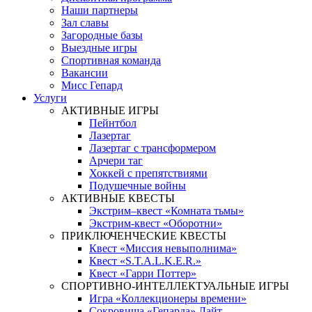
Наши партнеры
Зал славы
Загородные базы
Выездные игры
Спортивная команда
Вакансии
Мисс Гепард
Услуги
АКТИВНЫЕ ИГРЫ
Пейнтбол
Лазертаг
Лазертаг с трансформером
Арчери таг
Хоккей с препятствиями
Подушечные войны
АКТИВНЫЕ КВЕСТЫ
Экстрим–квест «Комната тьмы»
Экстрим-квест «Оборотни»
ПРИКЛЮЧЕНЧЕСКИЕ КВЕСТЫ
Квест «Миссия невыполнима»
Квест «S.T.A.L.K.E.R.»
Квест «Гарри Поттер»
СПОРТИВНО-ИНТЕЛЛЕКТУАЛЬНЫЕ ИГРЫ
Игра «Коллекционеры времени»
Сокровища «Гепарда» Лайт