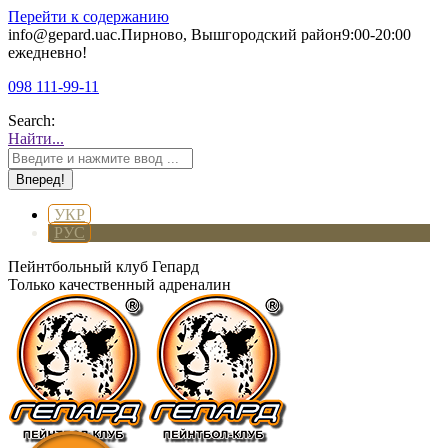
Перейти к содержанию
info@gepard.ua
с.Пирново, Вышгородский район
9:00-20:00
ежедневно!
098 111-99-11
Search:
Найти...
УКР
РУС
Пейнтбольный клуб Гепард
Только качественный адреналин