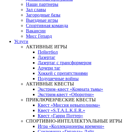
Наши партнеры
Зал славы
Загородные базы
Выездные игры
Спортивная команда
Вакансии
Мисс Гепард
Услуги
АКТИВНЫЕ ИГРЫ
Пейнтбол
Лазертаг
Лазертаг с трансформером
Арчери таг
Хоккей с препятствиями
Подушечные войны
АКТИВНЫЕ КВЕСТЫ
Экстрим–квест «Комната тьмы»
Экстрим-квест «Оборотни»
ПРИКЛЮЧЕНЧЕСКИЕ КВЕСТЫ
Квест «Миссия невыполнима»
Квест «S.T.A.L.K.E.R.»
Квест «Гарри Поттер»
СПОРТИВНО-ИНТЕЛЛЕКТУАЛЬНЫЕ ИГРЫ
Игра «Коллекционеры времени»
Сокровища «Гепарда» Лайт