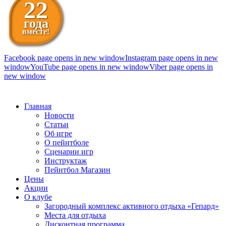
22
года
вместе!
Facebook page opens in new window
Instagram page opens in new
window
YouTube page opens in new window
Viber page opens in
new window
098 111-99-11
Главная
Новости
Статьи
Об игре
О пейнтболе
Сценарии игр
Инструктаж
Пейнтбол Магазин
Цены
Акции
О клубе
Загородный комплекс активного отдыха «Гепард»
Места для отдыха
Дисконтная программа