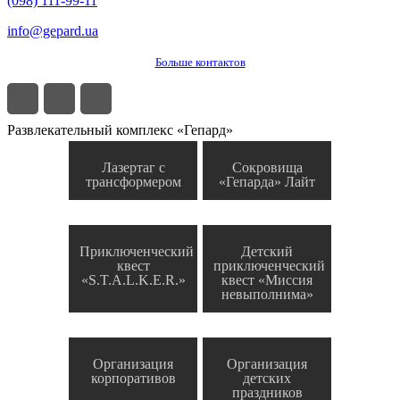
(098) 111-99-11
info@gepard.ua
Больше контактов
Развлекательный комплекс «Гепард»
Лазертаг с
Сокровища
трансформером
«Гепарда» Лайт
Приключенческий
Детский
квест
приключенческий
«S.T.A.L.K.E.R.»
квест «Миссия
невыполнима»
Организация
Организация
корпоративов
детских
праздников