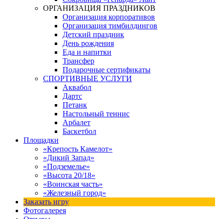
ОРГАНИЗАЦИЯ ПРАЗДНИКОВ
Организация корпоративов
Организация тимбилдингов
Детский праздник
День рождения
Еда и напитки
Трансфер
Подарочные сертификаты
СПОРТИВНЫЕ УСЛУГИ
Аквабол
Дартс
Петанк
Настольный теннис
Арбалет
Баскетбол
Площадки
«Крепость Камелот»
«Дикий Запад»
«Подземелье»
«Высота 20/18»
«Воинская часть»
«Железный город»
Заказать игру
Фотогалерея