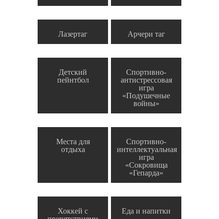
Лазертаг
Арчери таг
Детский
Спортивно-
пейнтбол
антистрессовая
игра
«Подушечные
войны»
Места для
Спортивно-
отдыха
интеллектуальная
игра
«Сокровища
«Гепарда»
Хоккей с
Еда и напитки
препятствиями