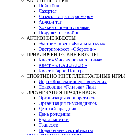
АКТИВНЫЕ ИГРЫ
Пейнтбол
Лазертаг
Лазертаг с трансформером
Арчери таг
Хоккей с препятствиями
Подушечные войны
АКТИВНЫЕ КВЕСТЫ
Экстрим–квест «Комната тьмы»
Экстрим-квест «Оборотни»
ПРИКЛЮЧЕНЧЕСКИЕ КВЕСТЫ
Квест «Миссия невыполнима»
Квест «S.T.A.L.K.E.R.»
Квест «Гарри Поттер»
СПОРТИВНО-ИНТЕЛЛЕКТУАЛЬНЫЕ ИГРЫ
Игра «Коллекционеры времени»
Сокровища «Гепарда» Лайт
ОРГАНИЗАЦИЯ ПРАЗДНИКОВ
Организация корпоративов
Организация тимбилдингов
Детский праздник
День рождения
Еда и напитки
Трансфер
Подарочные сертификаты