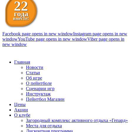
22
года
вместе!
Facebook page opens in new window
Instagram page opens in new
window
YouTube page opens in new window
Viber page opens in
new window
098 111-99-11
Главная
Новости
Статьи
Об игре
О пейнтболе
Сценарии игр
Инструктаж
Пейнтбол Магазин
Цены
Акции
О клубе
Загородный комплекс активного отдыха «Гепард»
Места для отдыха
Дисконтная программа