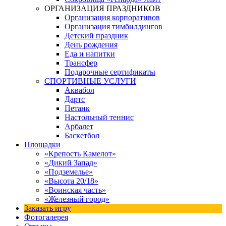
ОРГАНИЗАЦИЯ ПРАЗДНИКОВ
Организация корпоративов
Организация тимбилдингов
Детский праздник
День рождения
Еда и напитки
Трансфер
Подарочные сертификаты
СПОРТИВНЫЕ УСЛУГИ
Аквабол
Дартс
Петанк
Настольный теннис
Арбалет
Баскетбол
Площадки
«Крепость Камелот»
«Дикий Запад»
«Подземелье»
«Высота 20/18»
«Воинская часть»
«Железный город»
Заказать игру
Фотогалерея