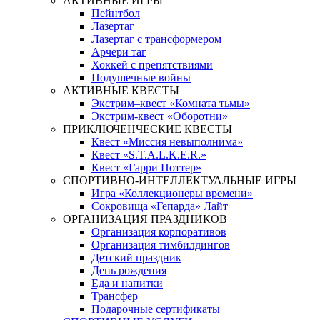
АКТИВНЫЕ ИГРЫ
Пейнтбол
Лазертаг
Лазертаг с трансформером
Арчери таг
Хоккей с препятствиями
Подушечные войны
АКТИВНЫЕ КВЕСТЫ
Экстрим–квест «Комната тьмы»
Экстрим-квест «Оборотни»
ПРИКЛЮЧЕНЧЕСКИЕ КВЕСТЫ
Квест «Миссия невыполнима»
Квест «S.T.A.L.K.E.R.»
Квест «Гарри Поттер»
СПОРТИВНО-ИНТЕЛЛЕКТУАЛЬНЫЕ ИГРЫ
Игра «Коллекционеры времени»
Сокровища «Гепарда» Лайт
ОРГАНИЗАЦИЯ ПРАЗДНИКОВ
Организация корпоративов
Организация тимбилдингов
Детский праздник
День рождения
Еда и напитки
Трансфер
Подарочные сертификаты