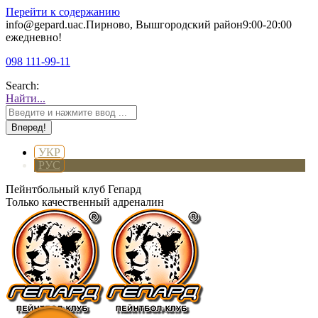
Перейти к содержанию
info@gepard.ua
с.Пирново, Вышгородский район
9:00-20:00
ежедневно!
098 111-99-11
Search:
Найти...
УКР
РУС
Пейнтбольный клуб Гепард
Только качественный адреналин