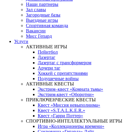
Наши партнеры
Зал славы
Загородные базы
Выездные игры
Спортивная команда
Вакансии
Мисс Гепард
Услуги
АКТИВНЫЕ ИГРЫ
Пейнтбол
Лазертаг
Лазертаг с трансформером
Арчери таг
Хоккей с препятствиями
Подушечные войны
АКТИВНЫЕ КВЕСТЫ
Экстрим–квест «Комната тьмы»
Экстрим-квест «Оборотни»
ПРИКЛЮЧЕНЧЕСКИЕ КВЕСТЫ
Квест «Миссия невыполнима»
Квест «S.T.A.L.K.E.R.»
Квест «Гарри Поттер»
СПОРТИВНО-ИНТЕЛЛЕКТУАЛЬНЫЕ ИГРЫ
Игра «Коллекционеры времени»
Сокровища «Гепарда» Лайт