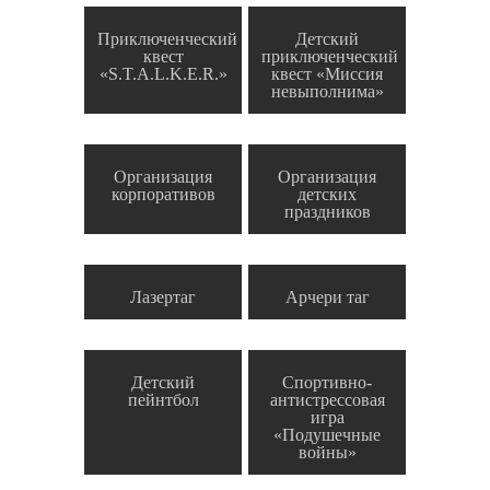
Приключенческий
Детский
квест
приключенческий
«S.T.A.L.K.E.R.»
квест «Миссия
невыполнима»
Организация
Организация
корпоративов
детских
праздников
Лазертаг
Арчери таг
Детский
Спортивно-
пейнтбол
антистрессовая
игра
«Подушечные
войны»