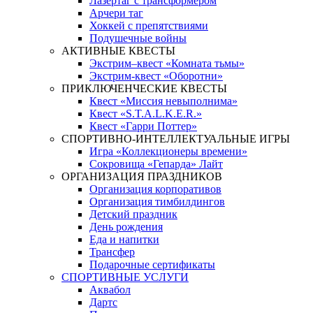
Лазертаг с трансформером
Арчери таг
Хоккей с препятствиями
Подушечные войны
АКТИВНЫЕ КВЕСТЫ
Экстрим–квест «Комната тьмы»
Экстрим-квест «Оборотни»
ПРИКЛЮЧЕНЧЕСКИЕ КВЕСТЫ
Квест «Миссия невыполнима»
Квест «S.T.A.L.K.E.R.»
Квест «Гарри Поттер»
СПОРТИВНО-ИНТЕЛЛЕКТУАЛЬНЫЕ ИГРЫ
Игра «Коллекционеры времени»
Сокровища «Гепарда» Лайт
ОРГАНИЗАЦИЯ ПРАЗДНИКОВ
Организация корпоративов
Организация тимбилдингов
Детский праздник
День рождения
Еда и напитки
Трансфер
Подарочные сертификаты
СПОРТИВНЫЕ УСЛУГИ
Аквабол
Дартс