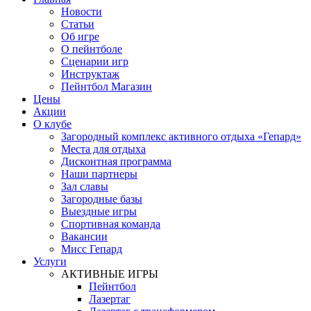
Новости
Статьи
Об игре
О пейнтболе
Сценарии игр
Инструктаж
Пейнтбол Магазин
Цены
Акции
О клубе
Загородный комплекс активного отдыха «Гепард»
Места для отдыха
Дисконтная программа
Наши партнеры
Зал славы
Загородные базы
Выездные игры
Спортивная команда
Вакансии
Мисс Гепард
Услуги
АКТИВНЫЕ ИГРЫ
Пейнтбол
Лазертаг