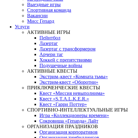
Выездные игры
Спортивная команда
Вакансии
Мисс Гепард
Услуги
АКТИВНЫЕ ИГРЫ
Пейнтбол
Лазертаг
Лазертаг с трансформером
Арчери таг
Хоккей с препятствиями
Подушечные войны
АКТИВНЫЕ КВЕСТЫ
Экстрим–квест «Комната тьмы»
Экстрим-квест «Оборотни»
ПРИКЛЮЧЕНЧЕСКИЕ КВЕСТЫ
Квест «Миссия невыполнима»
Квест «S.T.A.L.K.E.R.»
Квест «Гарри Поттер»
СПОРТИВНО-ИНТЕЛЛЕКТУАЛЬНЫЕ ИГРЫ
Игра «Коллекционеры времени»
Сокровища «Гепарда» Лайт
ОРГАНИЗАЦИЯ ПРАЗДНИКОВ
Организация корпоративов
Организация тимбилдингов