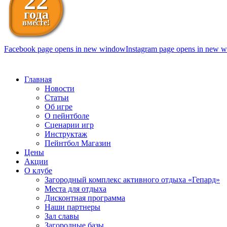
22
года
вместе!
Facebook page opens in new window
Instagram page opens in new 
098 111-99-11
Главная
Новости
Статьи
Об игре
О пейнтболе
Сценарии игр
Инструктаж
Пейнтбол Магазин
Цены
Акции
О клубе
Загородный комплекс активного отдыха «Гепард»
Места для отдыха
Дисконтная программа
Наши партнеры
Зал славы
Загородные базы