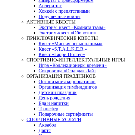
Лазертаг с трансформером
Арчери таг
Хоккей с препятствиями
Подушечные войны
АКТИВНЫЕ КВЕСТЫ
Экстрим–квест «Комната тьмы»
Экстрим-квест «Оборотни»
ПРИКЛЮЧЕНЧЕСКИЕ КВЕСТЫ
Квест «Миссия невыполнима»
Квест «S.T.A.L.K.E.R.»
Квест «Гарри Поттер»
СПОРТИВНО-ИНТЕЛЛЕКТУАЛЬНЫЕ ИГРЫ
Игра «Коллекционеры времени»
Сокровища «Гепарда» Лайт
ОРГАНИЗАЦИЯ ПРАЗДНИКОВ
Организация корпоративов
Организация тимбилдингов
Детский праздник
День рождения
Еда и напитки
Трансфер
Подарочные сертификаты
СПОРТИВНЫЕ УСЛУГИ
Аквабол
Дартс