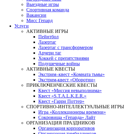
Выездные игры
Спортивная команда
Вакансии
Мисс Гепард
Услуги
АКТИВНЫЕ ИГРЫ
Пейнтбол
Лазертаг
Лазертаг с трансформером
Арчери таг
Хоккей с препятствиями
Подушечные войны
АКТИВНЫЕ КВЕСТЫ
Экстрим–квест «Комната тьмы»
Экстрим-квест «Оборотни»
ПРИКЛЮЧЕНЧЕСКИЕ КВЕСТЫ
Квест «Миссия невыполнима»
Квест «S.T.A.L.K.E.R.»
Квест «Гарри Поттер»
СПОРТИВНО-ИНТЕЛЛЕКТУАЛЬНЫЕ ИГРЫ
Игра «Коллекционеры времени»
Сокровища «Гепарда» Лайт
ОРГАНИЗАЦИЯ ПРАЗДНИКОВ
Организация корпоративов
Организация тимбилдингов