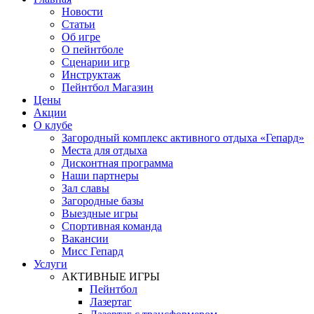
Новости
Статьи
Об игре
О пейнтболе
Сценарии игр
Инструктаж
Пейнтбол Магазин
Цены
Акции
О клубе
Загородный комплекс активного отдыха «Гепард»
Места для отдыха
Дисконтная программа
Наши партнеры
Зал славы
Загородные базы
Выездные игры
Спортивная команда
Вакансии
Мисс Гепард
Услуги
АКТИВНЫЕ ИГРЫ
Пейнтбол
Лазертаг