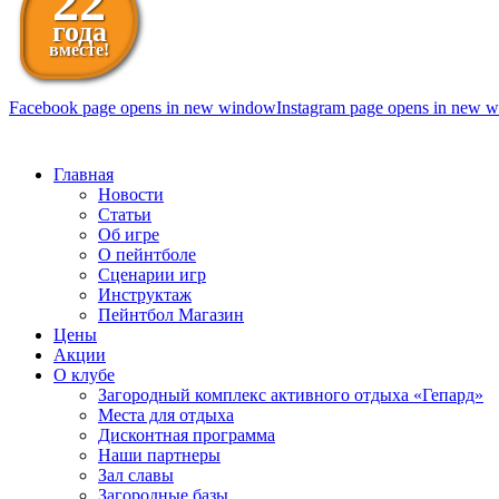
22
года
вместе!
Facebook page opens in new window
Instagram page opens in new 
098 111-99-11
Главная
Новости
Статьи
Об игре
О пейнтболе
Сценарии игр
Инструктаж
Пейнтбол Магазин
Цены
Акции
О клубе
Загородный комплекс активного отдыха «Гепард»
Места для отдыха
Дисконтная программа
Наши партнеры
Зал славы
Загородные базы