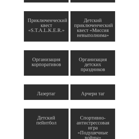
Приключенческий
Детский
квест
приключенческий
«S.T.A.L.K.E.R.»
квест «Миссия
невыполнима»
Организация
Организация
корпоративов
детских
праздников
Лазертаг
Арчери таг
Детский
Спортивно-
пейнтбол
антистрессовая
игра
«Подушечные
войны»