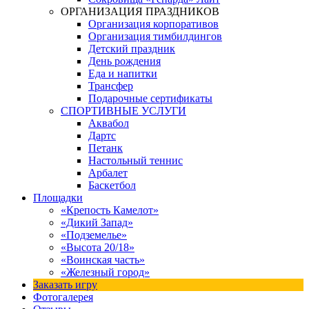
ОРГАНИЗАЦИЯ ПРАЗДНИКОВ
Организация корпоративов
Организация тимбилдингов
Детский праздник
День рождения
Еда и напитки
Трансфер
Подарочные сертификаты
СПОРТИВНЫЕ УСЛУГИ
Аквабол
Дартс
Петанк
Настольный теннис
Арбалет
Баскетбол
Площадки
«Крепость Камелот»
«Дикий Запад»
«Подземелье»
«Высота 20/18»
«Воинская часть»
«Железный город»
Заказать игру
Фотогалерея