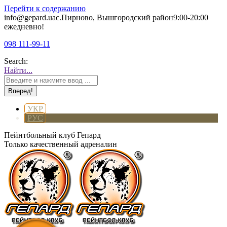
Перейти к содержанию
info@gepard.ua
с.Пирново, Вышгородский район
9:00-20:00
ежедневно!
098 111-99-11
Search:
Найти...
УКР
РУС
Пейнтбольный клуб Гепард
Только качественный адреналин