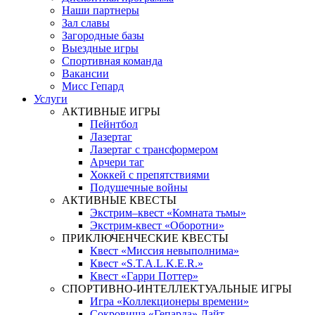
Наши партнеры
Зал славы
Загородные базы
Выездные игры
Спортивная команда
Вакансии
Мисс Гепард
Услуги
АКТИВНЫЕ ИГРЫ
Пейнтбол
Лазертаг
Лазертаг с трансформером
Арчери таг
Хоккей с препятствиями
Подушечные войны
АКТИВНЫЕ КВЕСТЫ
Экстрим–квест «Комната тьмы»
Экстрим-квест «Оборотни»
ПРИКЛЮЧЕНЧЕСКИЕ КВЕСТЫ
Квест «Миссия невыполнима»
Квест «S.T.A.L.K.E.R.»
Квест «Гарри Поттер»
СПОРТИВНО-ИНТЕЛЛЕКТУАЛЬНЫЕ ИГРЫ
Игра «Коллекционеры времени»
Сокровища «Гепарда» Лайт