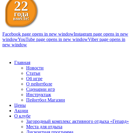
22
года
вместе!
Facebook page opens in new window
Instagram page opens in new
window
YouTube page opens in new window
Viber page opens in
new window
098 111-99-11
Главная
Новости
Статьи
Об игре
О пейнтболе
Сценарии игр
Инструктаж
Пейнтбол Магазин
Цены
Акции
О клубе
Загородный комплекс активного отдыха «Гепард»
Места для отдыха
Дисконтная программа