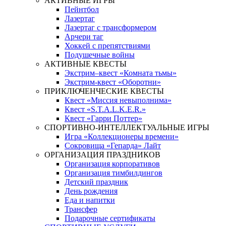
АКТИВНЫЕ ИГРЫ
Пейнтбол
Лазертаг
Лазертаг с трансформером
Арчери таг
Хоккей с препятствиями
Подушечные войны
АКТИВНЫЕ КВЕСТЫ
Экстрим–квест «Комната тьмы»
Экстрим-квест «Оборотни»
ПРИКЛЮЧЕНЧЕСКИЕ КВЕСТЫ
Квест «Миссия невыполнима»
Квест «S.T.A.L.K.E.R.»
Квест «Гарри Поттер»
СПОРТИВНО-ИНТЕЛЛЕКТУАЛЬНЫЕ ИГРЫ
Игра «Коллекционеры времени»
Сокровища «Гепарда» Лайт
ОРГАНИЗАЦИЯ ПРАЗДНИКОВ
Организация корпоративов
Организация тимбилдингов
Детский праздник
День рождения
Еда и напитки
Трансфер
Подарочные сертификаты