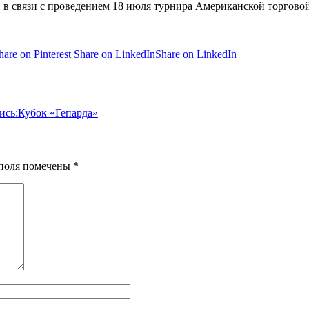
, в связи с проведением 18 июля турнира Американской торгово
hare on Pinterest
Share on LinkedIn
Share on LinkedIn
ись:
Кубок «Гепарда»
я поля помечены
*