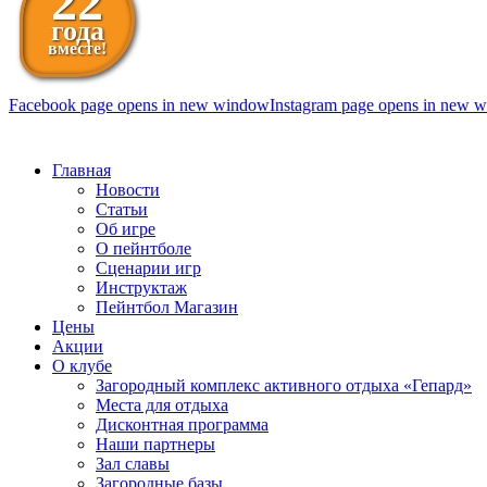
22
года
вместе!
Facebook page opens in new window
Instagram page opens in new 
098 111-99-11
Главная
Новости
Статьи
Об игре
О пейнтболе
Сценарии игр
Инструктаж
Пейнтбол Магазин
Цены
Акции
О клубе
Загородный комплекс активного отдыха «Гепард»
Места для отдыха
Дисконтная программа
Наши партнеры
Зал славы
Загородные базы