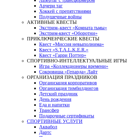
Лазертаг с трансформером
Арчери таг
Хоккей с препятствиями
Подушечные войны
АКТИВНЫЕ КВЕСТЫ
Экстрим–квест «Комната тьмы»
Экстрим-квест «Оборотни»
ПРИКЛЮЧЕНЧЕСКИЕ КВЕСТЫ
Квест «Миссия невыполнима»
Квест «S.T.A.L.K.E.R.»
Квест «Гарри Поттер»
СПОРТИВНО-ИНТЕЛЛЕКТУАЛЬНЫЕ ИГРЫ
Игра «Коллекционеры времени»
Сокровища «Гепарда» Лайт
ОРГАНИЗАЦИЯ ПРАЗДНИКОВ
Организация корпоративов
Организация тимбилдингов
Детский праздник
День рождения
Еда и напитки
Трансфер
Подарочные сертификаты
СПОРТИВНЫЕ УСЛУГИ
Аквабол
Дартс