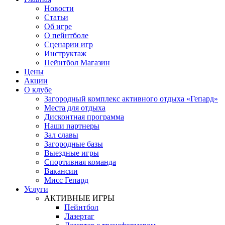
Новости
Статьи
Об игре
О пейнтболе
Сценарии игр
Инструктаж
Пейнтбол Магазин
Цены
Акции
О клубе
Загородный комплекс активного отдыха «Гепард»
Места для отдыха
Дисконтная программа
Наши партнеры
Зал славы
Загородные базы
Выездные игры
Спортивная команда
Вакансии
Мисс Гепард
Услуги
АКТИВНЫЕ ИГРЫ
Пейнтбол
Лазертаг