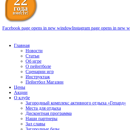
22
года
вместе!
Facebook page opens in new window
Instagram page opens in new 
098 111-99-11
Главная
Новости
Статьи
Об игре
О пейнтболе
Сценарии игр
Инструктаж
Пейнтбол Магазин
Цены
Акции
О клубе
Загородный комплекс активного отдыха «Гепард»
Места для отдыха
Дисконтная программа
Наши партнеры
Зал славы
Загородные базы