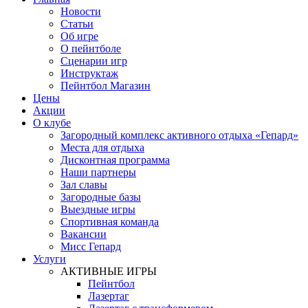
Новости
Статьи
Об игре
О пейнтболе
Сценарии игр
Инструктаж
Пейнтбол Магазин
Цены
Акции
О клубе
Загородный комплекс активного отдыха «Гепард»
Места для отдыха
Дисконтная программа
Наши партнеры
Зал славы
Загородные базы
Выездные игры
Спортивная команда
Вакансии
Мисс Гепард
Услуги
АКТИВНЫЕ ИГРЫ
Пейнтбол
Лазертаг