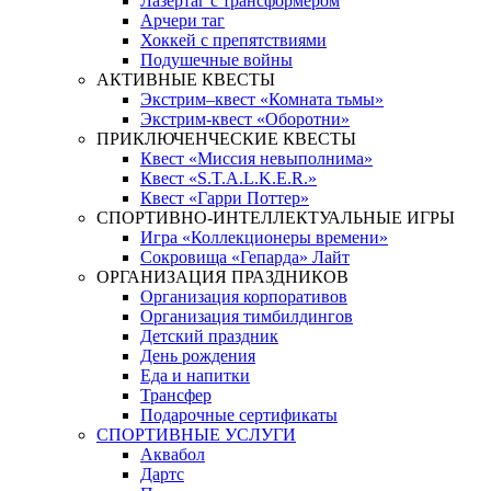
Лазертаг с трансформером
Арчери таг
Хоккей с препятствиями
Подушечные войны
АКТИВНЫЕ КВЕСТЫ
Экстрим–квест «Комната тьмы»
Экстрим-квест «Оборотни»
ПРИКЛЮЧЕНЧЕСКИЕ КВЕСТЫ
Квест «Миссия невыполнима»
Квест «S.T.A.L.K.E.R.»
Квест «Гарри Поттер»
СПОРТИВНО-ИНТЕЛЛЕКТУАЛЬНЫЕ ИГРЫ
Игра «Коллекционеры времени»
Сокровища «Гепарда» Лайт
ОРГАНИЗАЦИЯ ПРАЗДНИКОВ
Организация корпоративов
Организация тимбилдингов
Детский праздник
День рождения
Еда и напитки
Трансфер
Подарочные сертификаты
СПОРТИВНЫЕ УСЛУГИ
Аквабол
Дартс