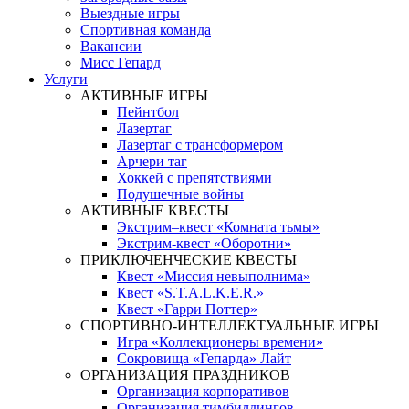
Выездные игры
Спортивная команда
Вакансии
Мисс Гепард
Услуги
АКТИВНЫЕ ИГРЫ
Пейнтбол
Лазертаг
Лазертаг с трансформером
Арчери таг
Хоккей с препятствиями
Подушечные войны
АКТИВНЫЕ КВЕСТЫ
Экстрим–квест «Комната тьмы»
Экстрим-квест «Оборотни»
ПРИКЛЮЧЕНЧЕСКИЕ КВЕСТЫ
Квест «Миссия невыполнима»
Квест «S.T.A.L.K.E.R.»
Квест «Гарри Поттер»
СПОРТИВНО-ИНТЕЛЛЕКТУАЛЬНЫЕ ИГРЫ
Игра «Коллекционеры времени»
Сокровища «Гепарда» Лайт
ОРГАНИЗАЦИЯ ПРАЗДНИКОВ
Организация корпоративов
Организация тимбилдингов