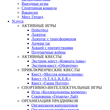
Выездные игры
Спортивная команда
Вакансии
Мисс Гепард
Услуги
АКТИВНЫЕ ИГРЫ
Пейнтбол
Лазертаг
Лазертаг с трансформером
Арчери таг
Хоккей с препятствиями
Подушечные войны
АКТИВНЫЕ КВЕСТЫ
Экстрим–квест «Комната тьмы»
Экстрим-квест «Оборотни»
ПРИКЛЮЧЕНЧЕСКИЕ КВЕСТЫ
Квест «Миссия невыполнима»
Квест «S.T.A.L.K.E.R.»
Квест «Гарри Поттер»
СПОРТИВНО-ИНТЕЛЛЕКТУАЛЬНЫЕ ИГРЫ
Игра «Коллекционеры времени»
Сокровища «Гепарда» Лайт
ОРГАНИЗАЦИЯ ПРАЗДНИКОВ
Организация корпоративов
Организация тимбилдингов