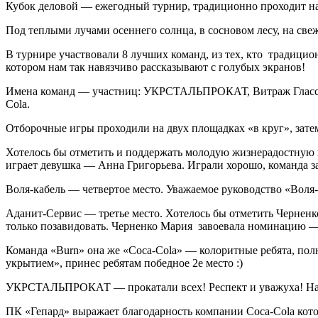
Кубок деловой — ежегодный турнир, традиционно проходит на
Под теплыми лучами осеннего солнца, в сосновом лесу, на свеж
В турнире участвовали 8 лучших команд, из тех, кто традици
котором нам так навязчиво рассказывают с голубых экранов!
Имена команд — участниц: УКРСТАЛЬПРОКАТ, Витраж Гласc Со
Cola.
Отборочные игры проходили на двух площадках «в круг», затем 
Хотелось бы отметить и поддержать молодую жизнерадостную к
играет девушка — Анна Григорьева. Играли хорошо, команда з
Воля-кабель — четвертое место. Уважаемое руководство «Воля
Аданит-Сервис — третье место. Хотелось бы отметить Черненк
только позавидовать. Черненко Мария завоевала номинацию —
Команда «Burn» она же «Coca-Cola» — колоритные ребята, пол
укрытием», принес ребятам победное 2е место :)
УКРСТАЛЬПРОКАТ — прокатали всех! Респект и уважуха! Назв
ПК «Гепард» выражает благодарность компании Coca-Cola кот