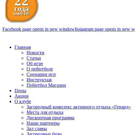
22
года
вместе!
Facebook page opens in new window
Instagram page opens in new 
098 111-99-11
Главная
Новости
Статьи
Об игре
О пейнтболе
Сценарии игр
Инструктаж
Пейнтбол Магазин
Цены
Акции
О клубе
Загородный комплекс активного отдыха «Гепард»
Места для отдыха
Дисконтная программа
Наши партнеры
Зал славы
Загородные базы