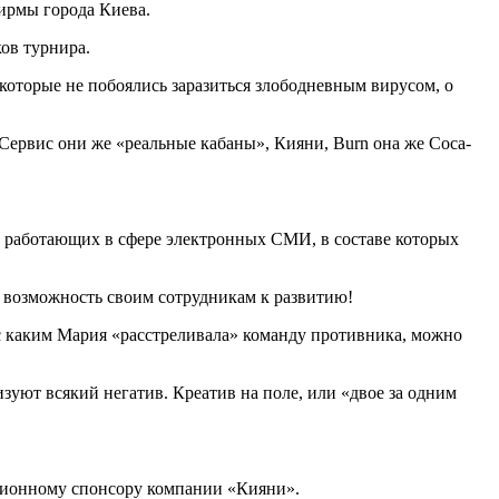
ирмы города Киева.
ков турнира.
которые не побоялись заразиться злободневным вирусом, о
рвис они же «реальные кабаны», Кияни, Burn она же Coca-
, работающих в сфере электронных СМИ, в составе которых
е возможность своим сотрудникам к развитию!
 с каким Мария «расстреливала» команду противника, можно
уют всякий негатив. Креатив на поле, или «двое за одним
ационному спонсору компании «Кияни».