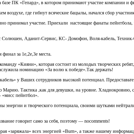
 базе ПК «Гепард», в котором принимают участие компании и ф
ем воздухе, где гибнут всяческие бацылы, начался сбор участни
онно принимал участие. Приехали настоящие фанаты пейнтбола, 
люшен, Аданит-Сервис, КС- Домофон, Воля-кабель, Техник-Се
финал за 1е,2е,3е места.
оманду «Кияни», которая состоит из молодых творческих ребят
аслужила номинацию «За волю к победе».Так держать!
-кабель» у Ваших сотрудников высокий потенциал. Предоставьт
о Марию. Тактика ,как для девушки, на уровне. Хладнокровию,
 «мисс пейнтбол».
ны энергии и творческого потенциала, своими шутками нейтрализ
ание говорит само за себя, поэтому — nocomments!
орая «заряжала» всех энергией «Burn», а также нашему информ