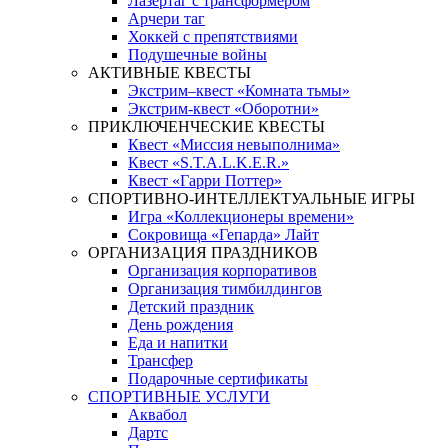
Лазертаг с трансформером
Арчери таг
Хоккей с препятствиями
Подушечные войны
АКТИВНЫЕ КВЕСТЫ
Экстрим–квест «Комната тьмы»
Экстрим-квест «Оборотни»
ПРИКЛЮЧЕНЧЕСКИЕ КВЕСТЫ
Квест «Миссия невыполнима»
Квест «S.T.A.L.K.E.R.»
Квест «Гарри Поттер»
СПОРТИВНО-ИНТЕЛЛЕКТУАЛЬНЫЕ ИГРЫ
Игра «Коллекционеры времени»
Сокровища «Гепарда» Лайт
ОРГАНИЗАЦИЯ ПРАЗДНИКОВ
Организация корпоративов
Организация тимбилдингов
Детский праздник
День рождения
Еда и напитки
Трансфер
Подарочные сертификаты
СПОРТИВНЫЕ УСЛУГИ
Аквабол
Дартс