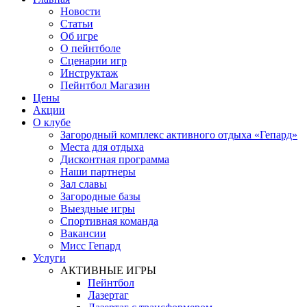
Новости
Статьи
Об игре
О пейнтболе
Сценарии игр
Инструктаж
Пейнтбол Магазин
Цены
Акции
О клубе
Загородный комплекс активного отдыха «Гепард»
Места для отдыха
Дисконтная программа
Наши партнеры
Зал славы
Загородные базы
Выездные игры
Спортивная команда
Вакансии
Мисс Гепард
Услуги
АКТИВНЫЕ ИГРЫ
Пейнтбол
Лазертаг