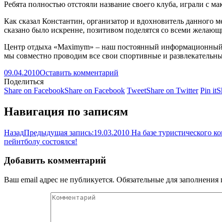
Ребята полностью отстояли название своего клуба, играли с м
Как сказал Константин, организатор и вдохновитель данного м
сказано было искренне, позитивом поделятся со всеми желающи
Центр отдыха «Maximym» – наш постоянный информационный 
мы совместно проводим все свои спортивные и развлекательн
09.04.2010
Оставить комментарий
Поделиться
Share on Facebook
Share on Facebook
Tweet
Share on Twitter
Pin it
S
Навигация по записям
Назад
Предыдущая запись:
19.03.2010 На базе туристического 
пейнтболу состоялся!
Добавить комментарий
Ваш email адрес не публикуется. Обязательные для заполнени