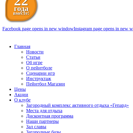
22
года
вместе!
Facebook page opens in new window
Instagram page opens in new 
098 111-99-11
Главная
Новости
Статьи
Об игре
О пейнтболе
Сценарии игр
Инструктаж
Пейнтбол Магазин
Цены
Акции
О клубе
Загородный комплекс активного отдыха «Гепард»
Места для отдыха
Дисконтная программа
Наши партнеры
Зал славы
Загородные базы