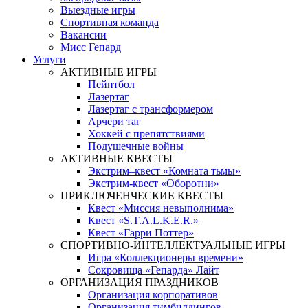
Выездные игры
Спортивная команда
Вакансии
Мисс Гепард
Услуги
АКТИВНЫЕ ИГРЫ
Пейнтбол
Лазертаг
Лазертаг с трансформером
Арчери таг
Хоккей с препятствиями
Подушечные войны
АКТИВНЫЕ КВЕСТЫ
Экстрим–квест «Комната тьмы»
Экстрим-квест «Оборотни»
ПРИКЛЮЧЕНЧЕСКИЕ КВЕСТЫ
Квест «Миссия невыполнима»
Квест «S.T.A.L.K.E.R.»
Квест «Гарри Поттер»
СПОРТИВНО-ИНТЕЛЛЕКТУАЛЬНЫЕ ИГРЫ
Игра «Коллекционеры времени»
Сокровища «Гепарда» Лайт
ОРГАНИЗАЦИЯ ПРАЗДНИКОВ
Организация корпоративов
Организация тимбилдингов