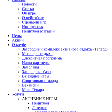
Новости
Статьи
Об игре
О пейнтболе
Сценарии игр
Инструктаж
Пейнтбол Магазин
Цены
Акции
О клубе
Загородный комплекс активного отдыха «Гепард»
Места для отдыха
Дисконтная программа
Наши партнеры
Зал славы
Загородные базы
Выездные игры
Спортивная команда
Вакансии
Мисс Гепард
Услуги
АКТИВНЫЕ ИГРЫ
Пейнтбол
Лазертаг