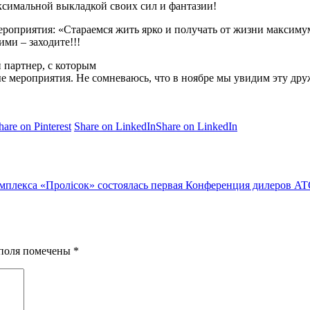
аксимальной выкладкой своих сил и фантазии!
ероприятия: «Стараемся жить ярко и получать от жизни максимум
ми – заходите!!!
партнер, с которым
ые мероприятия. Не сомневаюсь, что в ноябре мы увидим эту д
hare on Pinterest
Share on LinkedIn
Share on LinkedIn
комплекса «Пролісок» состоялась первая Конференция дилеров A
я поля помечены
*