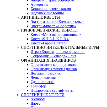
Лазертаг с трансформером
Арчери таг
Хоккей с препятствиями
Подушечные войны
АКТИВНЫЕ КВЕСТЫ
Экстрим–квест «Комната тьмы»
Экстрим-квест «Оборотни»
ПРИКЛЮЧЕНЧЕСКИЕ КВЕСТЫ
Квест «Миссия невыполнима»
Квест «S.T.A.L.K.E.R.»
Квест «Гарри Поттер»
СПОРТИВНО-ИНТЕЛЛЕКТУАЛЬНЫЕ ИГРЫ
Игра «Коллекционеры времени»
Сокровища «Гепарда» Лайт
ОРГАНИЗАЦИЯ ПРАЗДНИКОВ
Организация корпоративов
Организация тимбилдингов
Детский праздник
День рождения
Еда и напитки
Трансфер
Подарочные сертификаты
СПОРТИВНЫЕ УСЛУГИ
Аквабол
Дартс