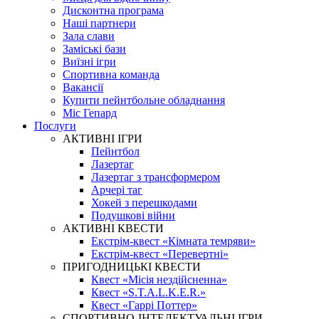
Дисконтна програма
Наші партнери
Зала слави
Заміські бази
Виїзні ігри
Спортивна команда
Вакансії
Купити пейнтбольне обладнання
Міс Гепард
Послуги
АКТИВНІ ІГРИ
Пейнтбол
Лазертаг
Лазертаг з трансформером
Арчері таг
Хокей з перешкодами
Подушкові війни
АКТИВНІ КВЕСТИ
Екстрім-квест «Кімната темряви»
Екстрім-квест «Перевертні»
ПРИГОДНИЦЬКІ КВЕСТИ
Квест «Місія нездійсненна»
Квест «S.T.A.L.K.E.R.»
Квест «Гаррі Поттер»
СПОРТИВНО-ІНТЕЛЕКТУАЛЬНІ ІГРИ