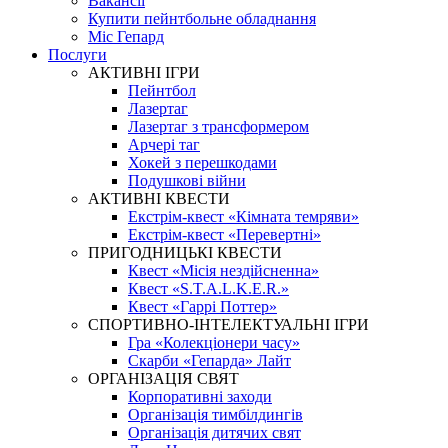
Вакансії
Купити пейнтбольне обладнання
Міс Гепард
Послуги
АКТИВНІ ІГРИ
Пейнтбол
Лазертаг
Лазертаг з трансформером
Арчері таг
Хокей з перешкодами
Подушкові війни
АКТИВНІ КВЕСТИ
Екстрім-квест «Кімната темряви»
Екстрім-квест «Перевертні»
ПРИГОДНИЦЬКІ КВЕСТИ
Квест «Місія нездійсненна»
Квест «S.T.A.L.K.E.R.»
Квест «Гаррі Поттер»
СПОРТИВНО-ІНТЕЛЕКТУАЛЬНІ ІГРИ
Гра «Колекціонери часу»
Скарби «Гепарда» Лайт
ОРГАНІЗАЦІЯ СВЯТ
Корпоративні заходи
Організація тимбілдингів
Організація дитячих свят