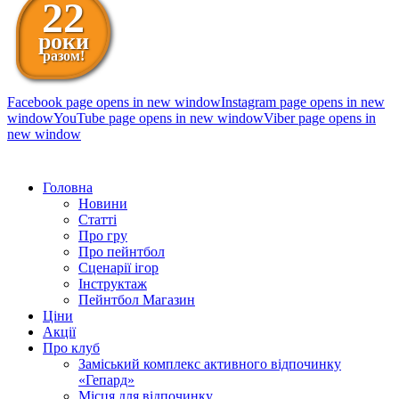
22
роки
разом!
Facebook page opens in new window
Instagram page opens in new
window
YouTube page opens in new window
Viber page opens in
new window
098 111-99-11
Головна
Новини
Статті
Про гру
Про пейнтбол
Сценарії ігор
Інструктаж
Пейнтбол Магазин
Ціни
Акції
Про клуб
Заміський комплекс активного відпочинку
«Гепард»
Місця для відпочинку