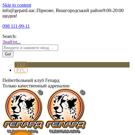
Skip to content
info@gepard.ua
с.Пірнове, Вишгородський район
9:00-20:00
щодня!
098 111-99-11
Search:
Знайти...
УКР
РУС
Пейнтбольний клуб Гепард
Только качественный адреналин