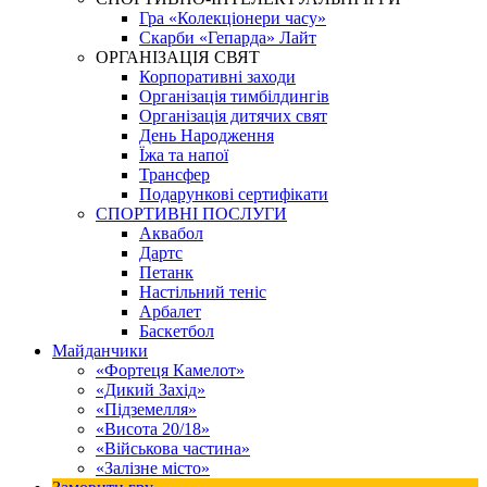
Гра «Колекціонери часу»
Скарби «Гепарда» Лайт
ОРГАНІЗАЦІЯ СВЯТ
Корпоративні заходи
Організація тимбілдингів
Організація дитячих свят
День Народження
Їжа та напої
Трансфер
Подарункові сертифікати
СПОРТИВНІ ПОСЛУГИ
Аквабол
Дартс
Петанк
Настільний теніс
Арбалет
Баскетбол
Майданчики
«Фортеця Камелот»
«Дикий Захід»
«Підземелля»
«Висота 20/18»
«Військова частина»
«Залізне місто»