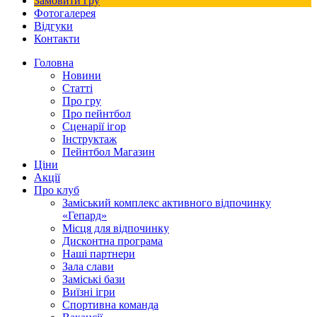
Замовити гру
Фотогалерея
Відгуки
Контакти
Головна
Новини
Статті
Про гру
Про пейнтбол
Сценарії ігор
Інструктаж
Пейнтбол Магазин
Ціни
Акції
Про клуб
Заміський комплекс активного відпочинку
«Гепард»
Місця для відпочинку
Дисконтна програма
Наші партнери
Зала слави
Заміські бази
Виїзні ігри
Спортивна команда