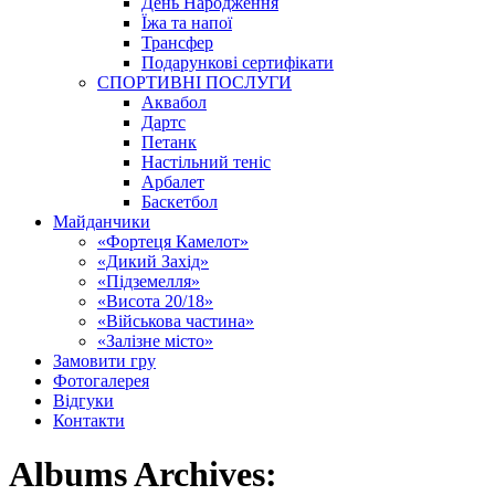
День Народження
Їжа та напої
Трансфер
Подарункові сертифікати
СПОРТИВНІ ПОСЛУГИ
Аквабол
Дартс
Петанк
Настільний теніс
Арбалет
Баскетбол
Майданчики
«Фортеця Камелот»
«Дикий Захід»
«Підземелля»
«Висота 20/18»
«Військова частина»
«Залізне місто»
Замовити гру
Фотогалерея
Відгуки
Контакти
Albums Archives: