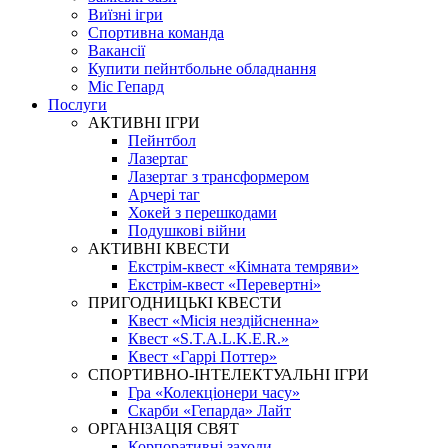
Виїзні ігри
Спортивна команда
Вакансії
Купити пейнтбольне обладнання
Міс Гепард
Послуги
АКТИВНІ ІГРИ
Пейнтбол
Лазертаг
Лазертаг з трансформером
Арчері таг
Хокей з перешкодами
Подушкові війни
АКТИВНІ КВЕСТИ
Екстрім-квест «Кімната темряви»
Екстрім-квест «Перевертні»
ПРИГОДНИЦЬКІ КВЕСТИ
Квест «Місія нездійсненна»
Квест «S.T.A.L.K.E.R.»
Квест «Гаррі Поттер»
СПОРТИВНО-ІНТЕЛЕКТУАЛЬНІ ІГРИ
Гра «Колекціонери часу»
Скарби «Гепарда» Лайт
ОРГАНІЗАЦІЯ СВЯТ
Корпоративні заходи