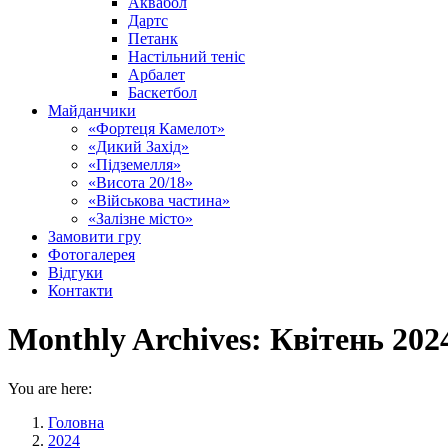
Аквабол
Дартс
Петанк
Настільний теніс
Арбалет
Баскетбол
Майданчики
«Фортеця Камелот»
«Дикий Захід»
«Підземелля»
«Висота 20/18»
«Військова частина»
«Залізне місто»
Замовити гру
Фотогалерея
Відгуки
Контакти
Monthly Archives:
Квітень 202
You are here:
Головна
2024