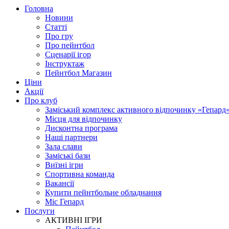
Головна
Новини
Статті
Про гру
Про пейнтбол
Сценарії ігор
Інструктаж
Пейнтбол Магазин
Ціни
Акції
Про клуб
Заміський комплекс активного відпочинку «Гепард
Місця для відпочинку
Дисконтна програма
Наші партнери
Зала слави
Заміські бази
Виїзні ігри
Спортивна команда
Вакансії
Купити пейнтбольне обладнання
Міс Гепард
Послуги
АКТИВНІ ІГРИ