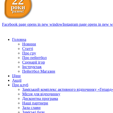
22
роки
разом!
Facebook page opens in new window
Instagram page opens in new 
098 111-99-11
Головна
Новини
Статті
Про гру
Про пейнтбол
Сценарії ігор
Інструктаж
Пейнтбол Магазин
Ціни
Акції
Про клуб
Заміський комплекс активного відпочинку «Гепард
Місця для відпочинку
Дисконтна програма
Наші партнери
Зала слави
Заміські бази