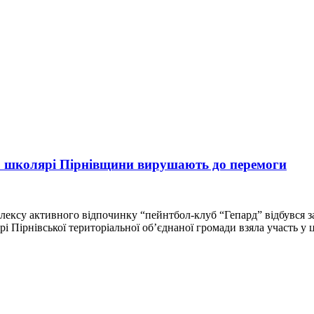
»: школярі Пірнівщини вирушають до перемоги
омплексу активного відпочинку “пейнтбол-клуб “Гепард” відбувся 
ярі Пірнівської територіальної об’єднаної громади взяла участь у