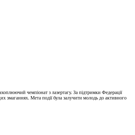
захоплюючий чемпіонат з лазертагу. За підтримки Федерації
 цих змаганнях. Мета події була залучити молодь до активного