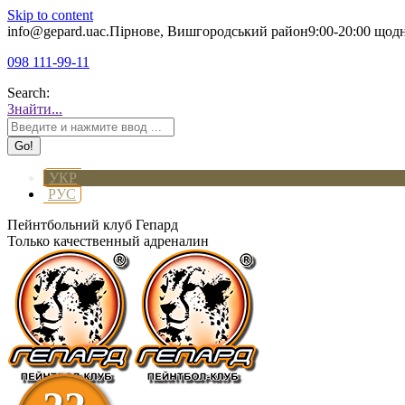
Skip to content
info@gepard.ua
с.Пірнове, Вишгородський район
9:00-20:00 щод
098 111-99-11
Search:
Знайти...
УКР
РУС
Пейнтбольний клуб Гепард
Только качественный адреналин