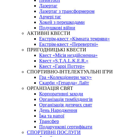
Пейнтбол
Лазертаг
Лазертаг з трансформером
Арчері таг
Хокей з перешкодами
Подушкові війни
АКТИВНІ КВЕСТИ
Екстрім-квест «Кімната темряви»
Екстрім-квест «Перевертні»
ПРИГОДНИЦЬКІ КВЕСТИ
Квест «Місія нездійсненна»
Квест «S.T.A.L.K.E.R.»
Квест «Гаррі Поттер»
СПОРТИВНО-ІНТЕЛЕКТУАЛЬНІ ІГРИ
Гра «Колекціонери часу»
Скарби «Гепарда» Лайт
ОРГАНІЗАЦІЯ СВЯТ
Корпоративні заходи
Організація тимбілдингів
Організація дитячих свят
День Народження
Їжа та напої
Трансфер
Подарункові сертифікати
СПОРТИВНІ ПОСЛУГИ