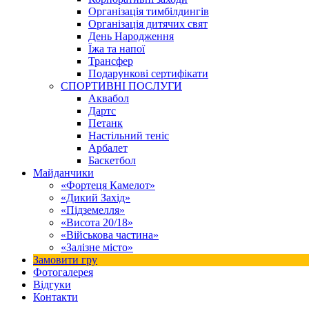
Організація тимбілдингів
Організація дитячих свят
День Народження
Їжа та напої
Трансфер
Подарункові сертифікати
СПОРТИВНІ ПОСЛУГИ
Аквабол
Дартс
Петанк
Настільний теніс
Арбалет
Баскетбол
Майданчики
«Фортеця Камелот»
«Дикий Захід»
«Підземелля»
«Висота 20/18»
«Військова частина»
«Залізне місто»
Замовити гру
Фотогалерея
Відгуки
Контакти